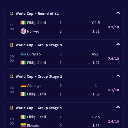
World Cup - Round of 32
Fildişi Sahili
1
O1.5
13
5.1/10
00
Norveç
2
1.31
World Cup - Group Stage 3
Curaçao
0
AS2+
16
7.6/10
00
Fildişi Sahili
2
1.24
World Cup - Group Stage 2
Almanya
2
1
16
5.7/10
00
Fildişi Sahili
1
1.52
World Cup - Group Stage 1
Fildişi Sahili
1
U2.5
19
2.6/10
00
Ekvador
0
1.44