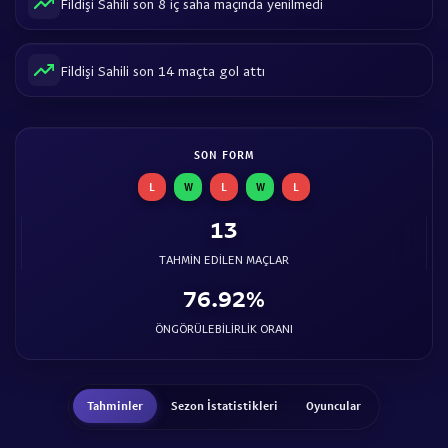
Fildişi Sahili son 8 iç saha maçında yenilmedi
Fildişi Sahili son 14 maçta gol attı
SON FORM
L
W
L
W
L
13
TAHMIN EDILEN MAÇLAR
76.92%
ÖNGÖRÜLEBILIRLIK ORANI
Tahminler
Sezon İstatistikleri
Oyuncular