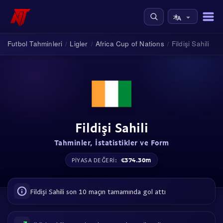
Futbol Tahminleri
Ligler
Africa Cup of Nations
Fildişi Sahili
/
/
/
Fildişi Sahili
Tahminler, İstatistikler ve Form
€374.30m
PIYASA DEĞERI:
Fildişi Sahili son 10 maçın tamamında gol attı