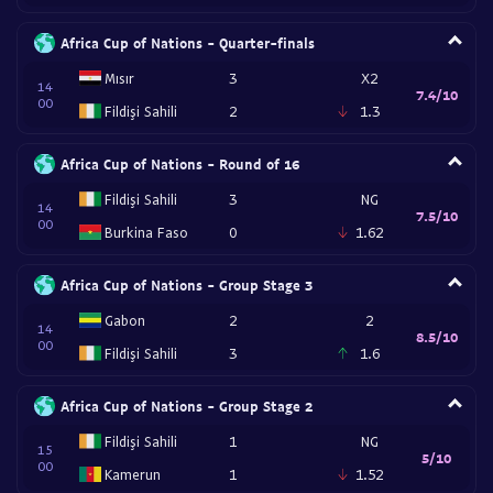
Africa Cup of Nations - Quarter-finals
Mısır
3
X2
14
7.4/10
00
Fildişi Sahili
2
1.3
Africa Cup of Nations - Round of 16
Fildişi Sahili
3
NG
14
7.5/10
00
Burkina Faso
0
1.62
Africa Cup of Nations - Group Stage 3
Gabon
2
2
14
8.5/10
00
Fildişi Sahili
3
1.6
Africa Cup of Nations - Group Stage 2
Fildişi Sahili
1
NG
15
5/10
00
Kamerun
1
1.52