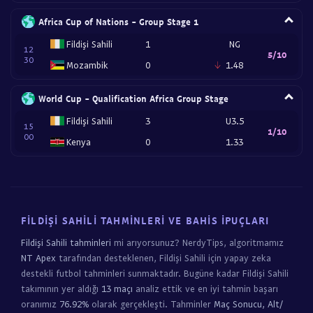
Africa Cup of Nations - Group Stage 1
Fildişi Sahili
1
NG
12
5/10
30
Mozambik
0
1.48
World Cup - Qualification Africa Group Stage
Fildişi Sahili
3
U3.5
15
1/10
00
Kenya
0
1.33
FILDIŞI SAHILI TAHMINLERI VE BAHIS İPUÇLARI
Fildişi Sahili tahminleri
mi arıyorsunuz? NerdyTips, algoritmamız
NT Apex
tarafından desteklenen, Fildişi Sahili için yapay zeka
destekli futbol tahminleri sunmaktadır. Bugüne kadar Fildişi Sahili
takımının yer aldığı
13 maçı
analiz ettik ve en iyi tahmin başarı
oranımız
76.92%
olarak gerçekleşti. Tahminler
Maç Sonucu, Alt/