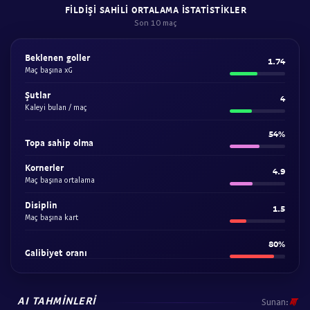
FILDIŞI SAHILI ORTALAMA ISTATISTIKLER
Son 10 maç
Beklenen goller
1.74
Maç başına xG
Şutlar
4
Kaleyi bulan / maç
54%
Topa sahip olma
Kornerler
4.9
Maç başına ortalama
Disiplin
1.5
Maç başına kart
80%
Galibiyet oranı
AI TAHMINLERI
Sunan: