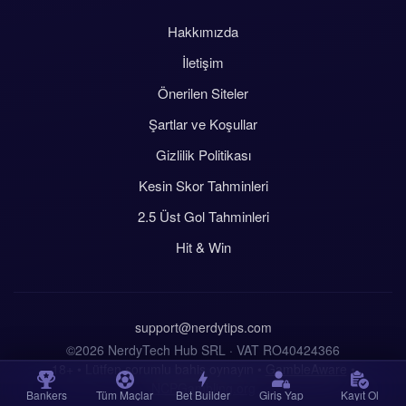
Hakkımızda
İletişim
Önerilen Siteler
Şartlar ve Koşullar
Gizlilik Politikası
Kesin Skor Tahminleri
2.5 Üst Gol Tahminleri
Hit & Win
support@nerdytips.com
©2026 NerdyTech Hub SRL · VAT RO40424366
18+ • Lütfen sorumlu bahis oynayın •
GambleAware
•
NCPGambling.org
Bankers
Tüm Maçlar
Bet Builder
Giriş Yap
Kayıt Ol