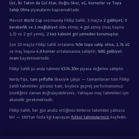
Üst, İki Takım da Gol Atar, Doğru Skor, xG, Kornerler ve Topa
Sahip Olma
piyasalarını kapsamaktadır.
Mevcut
World Cup
sezonunda Fildişi Sahili, 3 maçta
2 galibiyet, 0
beraberlik ve 1 mağlubiyet
elde etmiş;
4 gol
atmış (maç başına
1.3) ve 2 gol yemiş,
2 kez kalesini gol yemeden korumuştur
.
Son 10 maçta Fildişi Sahili ortalama
%54 topa sahip olma
,
1.74 xG
ve maç başına
4.9 korner
ortalamasına sahiptir;
%80 galibiyet
oranı
kaydetmektedir.
Fildişi Sahili şu anda tahmini
€374.30m
piyasa değerine sahiptir.
NerdyTips,
tam şeffaflık
ilkesiyle çalışır — tamamlanan tüm Fildişi
Sahili tahminleri görünür kalır, böylece geçmiş performansımızı
istediğiniz zaman doğrulayabilirsiniz. Yaklaşan maç tahminleri için
abonelik gerekmektedir.
Fildişi Sahili, her gün analiz ettiğimiz binlerce takımdan yalnızca
biri — 160'tan fazla ligi kapsayan
futbol tahminlerimizi
keşfedin.