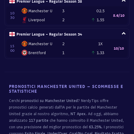
Premier League - Regular Season 35
Manchester U
3
O2.5
10
5.6/10
30
Liverpool
2
1.55
Premier League - Regular Season 34
Manchester U
2
1X
15
10/10
00
Brentford
1
1.33
PRONOSTICI MANCHESTER UNITED – SCOMMESSE E
STATISTICHE
Cerchi
pronostici su Manchester United
? NerdyTips offre
pronostici calcio generati dall'IA per le partite del Manchester
United grazie al nostro algoritmo,
NT Apex
. Ad oggi, abbiamo
analizzato
117 partite
che hanno coinvolto il Manchester United,
con una precisione del miglior pronostico del
63.25%
. I pronostici
coprono
Esito Finale, Under/Over, Goal/No Goal, Risultato Esatto,