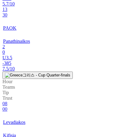
5.7/10
13
30
PAOK
Panathinaikos
2
0
U3.5
-385
7.5/10
그리스 - Cup Quarter-finals
Hour
Teams
Tip
Trust
08
00
Levadiakos
Kifisia