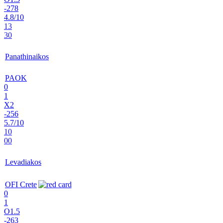
-278
4.8/10
13
30
Panathinaikos
PAOK
0
1
X2
-256
5.7/10
10
00
Levadiakos
OFI Crete
0
1
O1.5
-263