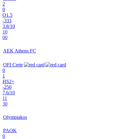
2
0
O1.5
-333
3.8/10
10
00
AEK Athens FC
OFI Crete
0
1
HS2+
-250
7.6/10
11
30
Olympiakos
PAOK
0