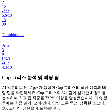
2
1X
-323
5.6/10
13
30
Panathinaikos
Aris
3
0
U3.5
-417
4.3/10
Cup 그리스 분석 및 베팅 팁
AI 알고리즘
NT Apex
가 생성한
Cup 그리스
의 최신 예측과 베
팅 팁을 확인하세요. Cup 그리스의
8개 팀
이 참가한
41경기
를
분석하여 최고 팁 적중률
73.2%
이상을 달성했습니다. 예측 항
목에는
최종 결과, 오버/언더, 양팀 모두 득점, 정확한 스코어,
xG, 코너킥, 점유율
이 포함됩니다.