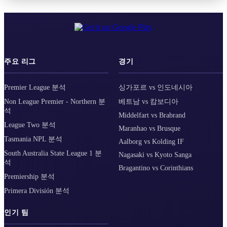
주요 리그
경기
Premier League 분석
싱가포르 vs 인도네시아
Non League Premier - Northern 분
베트남 vs 캄보디아
석
Middelfart vs Brabrand
League Two 분석
Maranhao vs Brusque
Tasmania NPL 분석
Aalborg vs Kolding IF
South Australia State League 1 분
Nagasaki vs Kyoto Sanga
석
Bragantino vs Corinthians
Premiership 분석
Primera División 분석
인기 팀