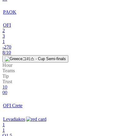
PAOK
OFI
2
3
1
-270
8/10
그리스 - Cup Semi-finals
Hour
Teams
Tip
Trust
10
00
OFI Crete
Levadiakos
1
1
O1.5