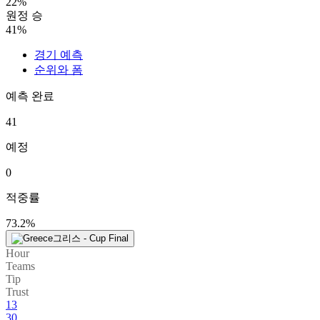
22%
원정 승
41%
경기 예측
순위와 폼
예측 완료
41
예정
0
적중률
73.2%
그리스 - Cup Final
Hour
Teams
Tip
Trust
13
30