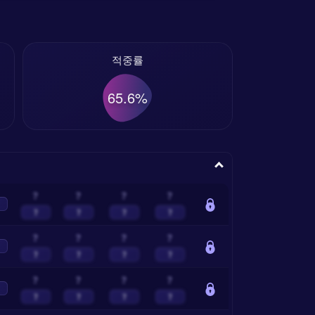
적중률
65.6%
?
?
?
?
?
?
?
?
?
?
?
?
?
?
?
?
?
?
?
?
?
?
?
?