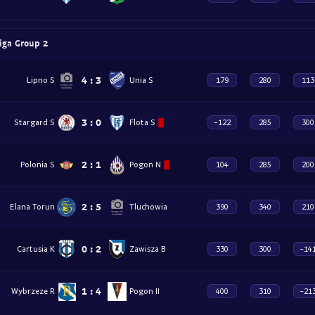
iga Group 2
4
:
3
Lipno S
Unia S
179
280
113
3
:
0
Stargard S
Flota S
-122
285
300
2
:
1
Polonia S
Pogon N
104
285
200
2
:
5
Elana Torun
Tluchowia
390
340
210
0
:
2
Cartusia K
Zawisza B
330
300
-14
1
:
4
Wybrzeze R
Pogon II
400
310
-21