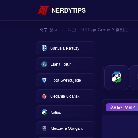
NERDYTIPS
축구 분석
리그
Iii Liga Group 2 폴란드
/
/
Cartusia Kartuzy
Elana Torun
Flota Swinoujscie
Gedania Gdansk
오늘의 무료 AI
Kalisz
Kluczevia Stargard