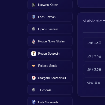
Kotwica Kornik
Lech Poznan II
이 페이지에서는 I
Lipno Steszew
Pogon Nowe Skalmierzyce
오버 1.5골
Pogon Szczecin II
오버 2.5골
Polonia Sroda
오버 3.5골
Stargard Szczecinski
양팀 득점
Tluchowia
Unia Swarzedz