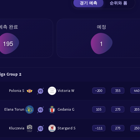
경기 예측
순위와 폼
예측 완료
예정
195
1
iga Group 2
Polonia S
Victoria W
-200
355
440
Elana Torun
Gedania G
105
275
205
Kluczevia
Stargard S
-111
275
250