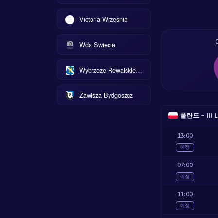
Victoria Wrzesnia
Wda Swiecie
Wybrzeze Rewalskie Rewal
Zawisza Bydgoszcz
폴란드 - III L
13:00
예정
07:00
예정
11:00
예정