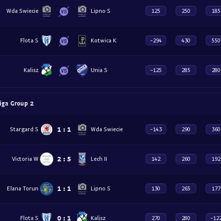
Wda Swiecie
Lipno S
125
250
185
Flota S
Kotwica K
-294
430
550
Kalisz
Unia S
-125
285
280
iga Group 2
1
:
1
Stargard S
Wda Swiecie
-143
290
360
2
:
5
Victoria W
Lech II
142
260
192
1
:
1
Elana Torun
Lipno S
130
265
177
0
:
1
Flota S
Kalisz
270
280
-12