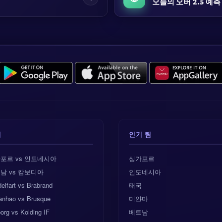
오늘의 오버 2.5 예측
기
인기 팀
포르 vs 인도네시아
싱가포르
남 vs 캄보디아
인도네시아
elfart vs Brabrand
태국
anhao vs Brusque
미얀마
org vs Kolding IF
베트남