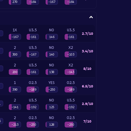
270
-164
-167
-164
1X
U3.5
NO
U3.5
2.7/10
-167
-161
146
-161
2
U3.5
NO
X2
3.4/10
300
-167
140
-103
2
U3.5
NO
X2
8/10
200
-161
138
-143
1
O2.5
YES
O2.5
6.5/10
390
-189
-250
-189
2
U3.5
NO
U3.5
2.9/10
1
-141
-192
125
-192
2
O2.5
NO
O2.5
7/10
3
-213
-250
128
-250