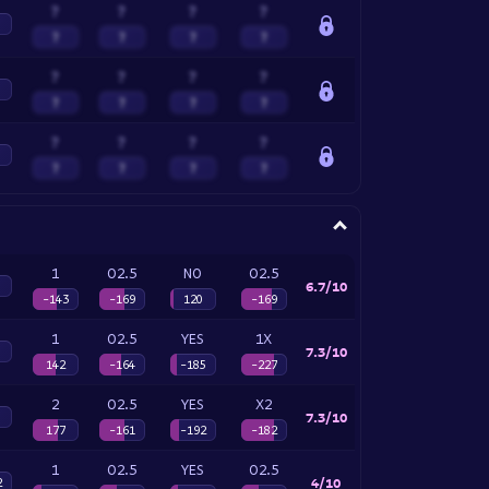
?
?
?
?
?
?
?
?
?
?
?
?
?
?
?
?
?
?
?
?
?
?
?
?
1
O2.5
NO
O2.5
6.7/10
-143
-169
120
-169
1
O2.5
YES
1X
7.3/10
142
-164
-185
-227
2
O2.5
YES
X2
7.3/10
177
-161
-192
-182
1
O2.5
YES
O2.5
4/10
2