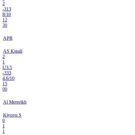
2
-313
8/10
12
30
APR
AS Kigali
2
1
U3.5
-333
4.6/10
15
00
Al Merreikh
Kiyovu S
0
1
1