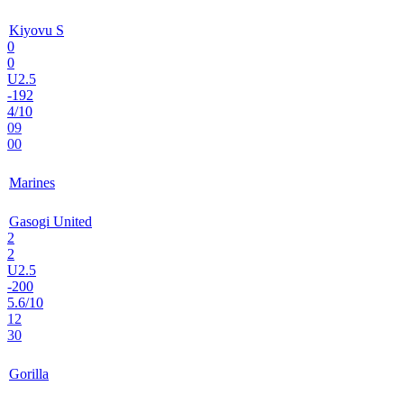
Kiyovu S
0
0
U2.5
-192
4/10
09
00
Marines
Gasogi United
2
2
U2.5
-200
5.6/10
12
30
Gorilla