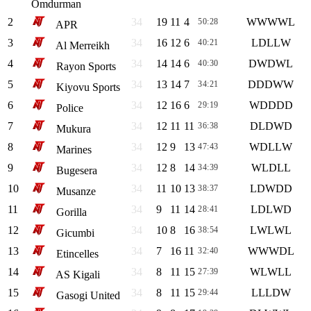
Omdurman
2
34
19
11
4
W
W
W
W
L
50:28
68
APR
3
34
16
12
6
L
D
L
L
W
40:21
60
Al Merreikh
4
34
14
14
6
D
W
D
W
L
40:30
56
Rayon Sports
5
34
13
14
7
D
D
D
W
W
34:21
53
Kiyovu Sports
6
34
12
16
6
W
D
D
D
D
29:19
52
Police
7
34
12
11
11
D
L
D
W
D
36:38
47
Mukura
8
34
12
9
13
W
D
L
L
W
47:43
45
Marines
9
34
12
8
14
W
L
D
L
L
34:39
44
Bugesera
10
34
11
10
13
L
D
W
D
D
38:37
43
Musanze
11
34
9
11
14
L
D
L
W
D
28:41
38
Gorilla
12
34
10
8
16
L
W
L
W
L
38:54
38
Gicumbi
13
34
7
16
11
W
W
W
D
L
32:40
37
Etincelles
14
34
8
11
15
W
L
W
L
L
27:39
35
AS Kigali
15
34
8
11
15
L
L
L
D
W
29:44
35
Gasogi United