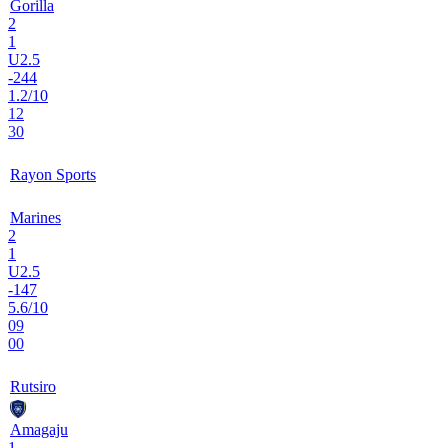
Gorilla
2
1
U2.5
-244
1.2/10
12
30
Rayon Sports
Marines
2
1
U2.5
-147
5.6/10
09
00
Rutsiro
Amagaju
1