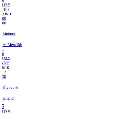
0
U2.5
-167
3.8/10
09
00
Mukura
Al Merreikh
1
0
U2.5
-286
6/10
12
30
Kiyovu S
Hilal O
1
2
U2.5