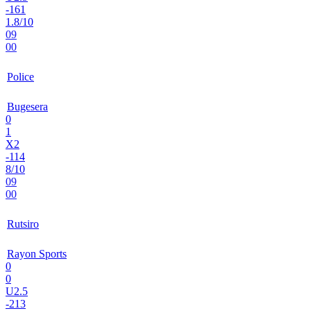
-161
1.8/10
09
00
Police
Bugesera
0
1
X2
-114
8/10
09
00
Rutsiro
Rayon Sports
0
0
U2.5
-213