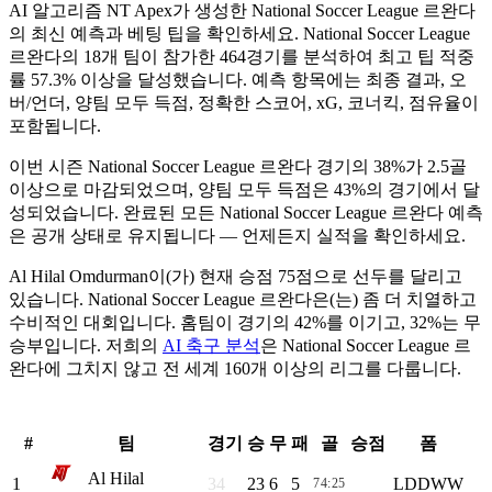
AI 알고리즘
NT Apex
가 생성한
National Soccer League 르완다
의 최신 예측과 베팅 팁을 확인하세요. National Soccer League
르완다의
18개 팀
이 참가한
464경기
를 분석하여 최고 팁 적중
률
57.3%
이상을 달성했습니다. 예측 항목에는
최종 결과, 오
버/언더, 양팀 모두 득점, 정확한 스코어, xG, 코너킥, 점유율
이
포함됩니다.
이번 시즌 National Soccer League 르완다 경기의
38%
가 2.5골
이상으로 마감되었으며, 양팀 모두 득점은
43%
의 경기에서 달
성되었습니다. 완료된 모든 National Soccer League 르완다 예측
은 공개 상태로 유지됩니다 — 언제든지 실적을 확인하세요.
Al Hilal Omdurman이(가) 현재 승점 75점으로 선두를 달리고
있습니다. National Soccer League 르완다은(는) 좀 더 치열하고
수비적인 대회입니다. 홈팀이 경기의 42%를 이기고, 32%는 무
승부입니다. 저희의
AI 축구 분석
은 National Soccer League 르
완다에 그치지 않고 전 세계 160개 이상의 리그를 다룹니다.
PREMIER LEAGUE
#
팀
경기
승
무
패
골
승점
폼
Al Hilal
1
34
23
6
5
L
D
D
W
W
74:25
75