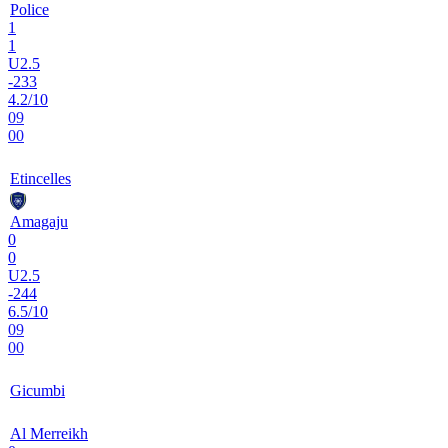
Police
1
1
U2.5
-233
4.2/10
09
00
Etincelles
Amagaju
0
0
U2.5
-244
6.5/10
09
00
Gicumbi
Al Merreikh