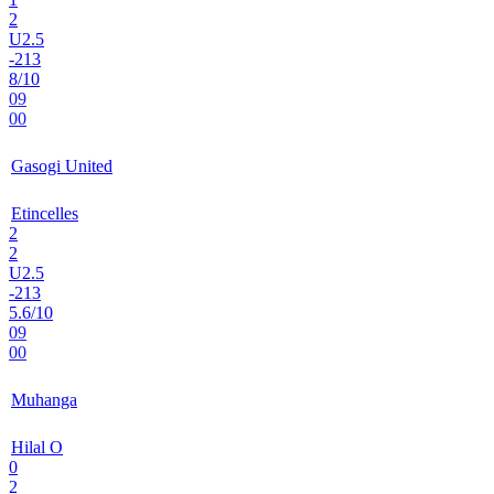
2
U2.5
-213
8/10
09
00
Gasogi United
Etincelles
2
2
U2.5
-213
5.6/10
09
00
Muhanga
Hilal O
0
2