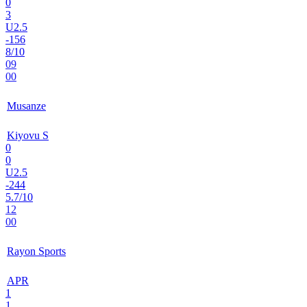
0
3
U2.5
-156
8/10
09
00
Musanze
Kiyovu S
0
0
U2.5
-244
5.7/10
12
00
Rayon Sports
APR
1
1