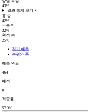
양팀 득점
43%
결과 통계 보기
홈 승
42%
무승부
32%
원정 승
25%
경기 예측
순위와 폼
예측 완료
464
예정
0
적중률
57.3%