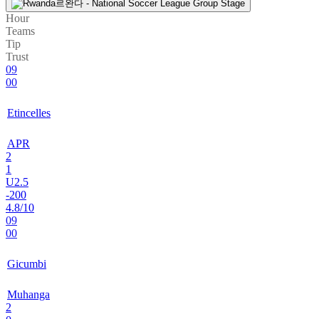
르완다 - National Soccer League Group Stage
Hour
Teams
Tip
Trust
09
00
Etincelles
APR
2
1
U2.5
-200
4.8/10
09
00
Gicumbi
Muhanga
2