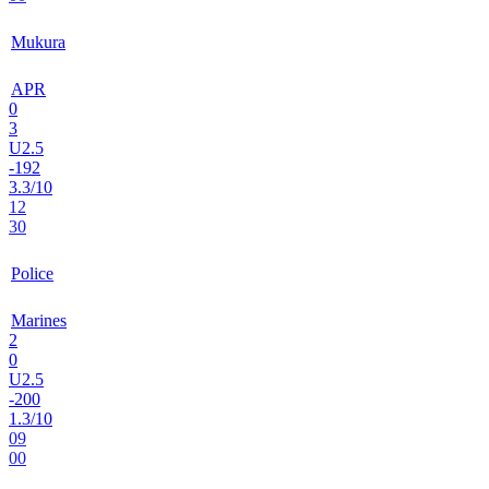
Mukura
APR
0
3
U2.5
-192
3.3/10
12
30
Police
Marines
2
0
U2.5
-200
1.3/10
09
00