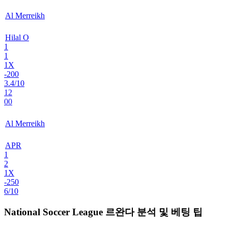
Al Merreikh
Hilal O
1
1
1X
-200
3.4/10
12
00
Al Merreikh
APR
1
2
1X
-250
6/10
National Soccer League 르완다 분석 및 베팅 팁