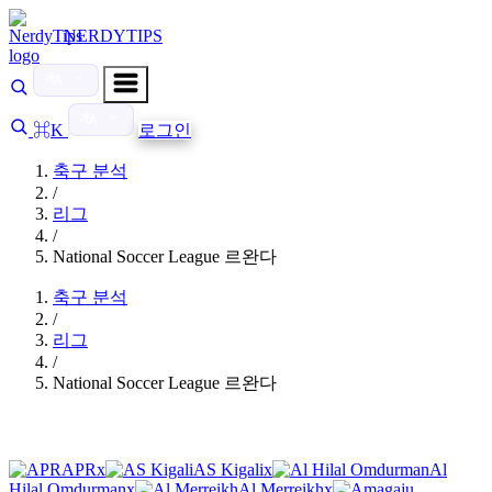
NERDYTIPS
⌘K
로그인
축구 분석
/
리그
/
National Soccer League 르완다
축구 분석
/
리그
/
National Soccer League 르완다
APR
x
AS Kigali
x
Al
Hilal Omdurman
x
Al Merreikh
x