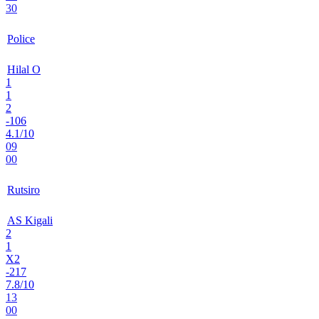
30
Police
Hilal O
1
1
2
-106
4.1/10
09
00
Rutsiro
AS Kigali
2
1
X2
-217
7.8/10
13
00