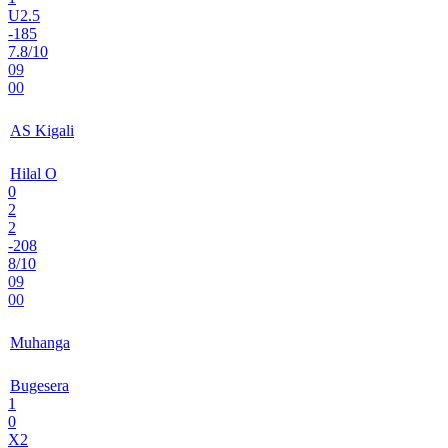
U2.5
-185
7.8/10
09
00
AS Kigali
Hilal O
0
2
2
-208
8/10
09
00
Muhanga
Bugesera
1
0
X2