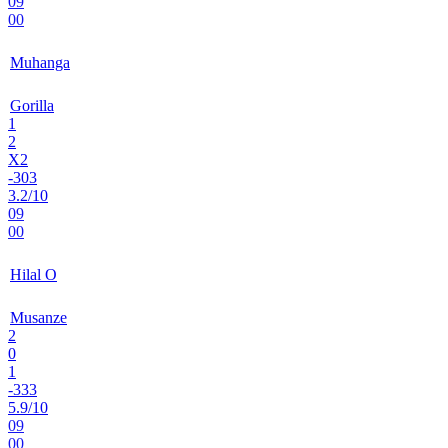
09
00
Muhanga
Gorilla
1
2
X2
-303
3.2/10
09
00
Hilal O
Musanze
2
0
1
-333
5.9/10
09
00