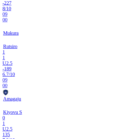
-227
8/10
09
00
Mukura
Rutsiro
1
1
U2.5
-189
6.7/10
09
00
Amagaju
Kiyovu S
0
1
U2.5
135