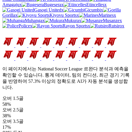
Amagaju
x
Bugesera
x
Etincelles
x
Gasogi United
x
Gicumbi
x
Gorilla
x
Kiyovu Sports
x
Marines
x
Muhanga
x
Mukura
x
Musanze
x
Police
x
Rayon Sports
x
Rutsiro
x
National Soccer League 르완다 분석
이 페이지에서는 National Soccer League 르완다 분석과 예측을
확인할 수 있습니다. 통계 데이터, 팀의 컨디션, 최근 경기 기록
을 반영하여 57.3% 이상의 정확도로 AI가 자동 분석을 생성합
니다.
오버 1.5골
58%
오버 2.5골
38%
오버 3.5골
17%