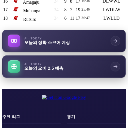
16
34
9
8
17
D
L
W
W
L
19:38
35
Amagaju
17
34
8
7
19
L
W
D
L
W
25:46
31
Muhanga
18
34
6
11
17
L
W
L
L
D
30:47
29
Rutsiro
AI · TODAY
오늘의 정확 스코어 예상
AI · TODAY
오늘의 오버 2.5 예측
주요 리그
경기