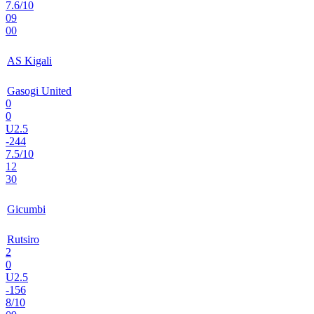
7.6/10
09
00
AS Kigali
Gasogi United
0
0
U2.5
-244
7.5/10
12
30
Gicumbi
Rutsiro
2
0
U2.5
-156
8/10