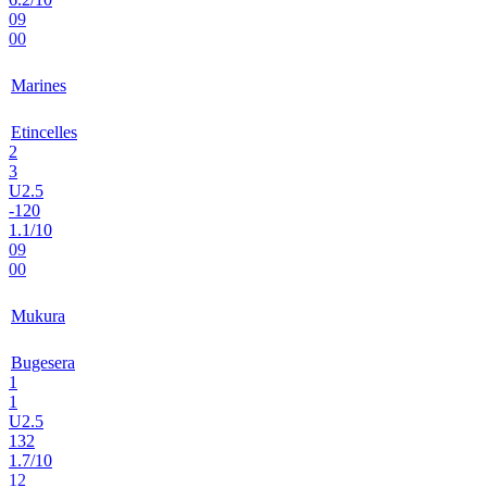
09
00
Marines
Etincelles
2
3
U2.5
-120
1.1/10
09
00
Mukura
Bugesera
1
1
U2.5
132
1.7/10
12