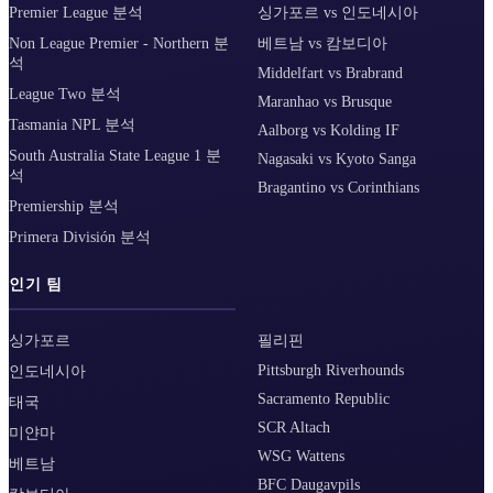
Premier League 분석
싱가포르 vs 인도네시아
Non League Premier - Northern 분
베트남 vs 캄보디아
석
Middelfart vs Brabrand
League Two 분석
Maranhao vs Brusque
Tasmania NPL 분석
Aalborg vs Kolding IF
South Australia State League 1 분
Nagasaki vs Kyoto Sanga
석
Bragantino vs Corinthians
Premiership 분석
Primera División 분석
인기 팀
싱가포르
필리핀
Pittsburgh Riverhounds
인도네시아
Sacramento Republic
태국
SCR Altach
미얀마
WSG Wattens
베트남
BFC Daugavpils