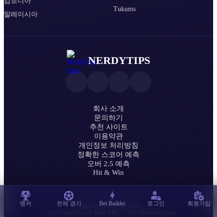
캄보디아
Tukums
말레이시아
NERDYTIPS
회사 소개
문의하기
추천 사이트
이용약관
개인정보 처리방침
정확한 스코어 예측
오버 2.5 예측
Hit & Win
뱅커
전체 경기
Bet Builder
로그인
회원가입
support@nerdytips.com
©2026 NerdyTech Hub SRL · VAT RO40424366