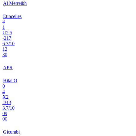
Al Merreikh
Etincelles
4
1
U2.5
-217
6.3/10
12
30
APR
Hilal O
0
4
X2
-313
3.7/10
09
00
Gicumbi