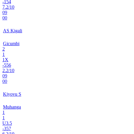
-154
7.2/10
09
00
AS Kigali
Gicumbi
2
1
1X
-556
2.2/10
09
00
Kiyovu S
Muhanga
1
1
U3.5
-357
6.2/10