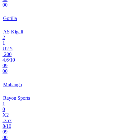
00
Gorilla
AS Kigali
2
1
U2.5
-200
4.6/10
09
00
Muhanga
Rayon Sports
1
0
X2
-357
8/10
09
00