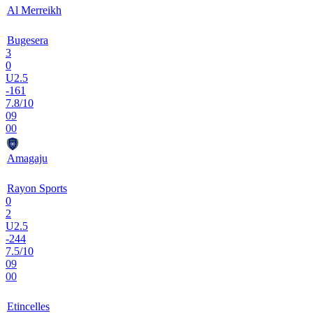
Al Merreikh
Bugesera
3
0
U2.5
-161
7.8/10
09
00
Amagaju
Rayon Sports
0
2
U2.5
-244
7.5/10
09
00
Etincelles