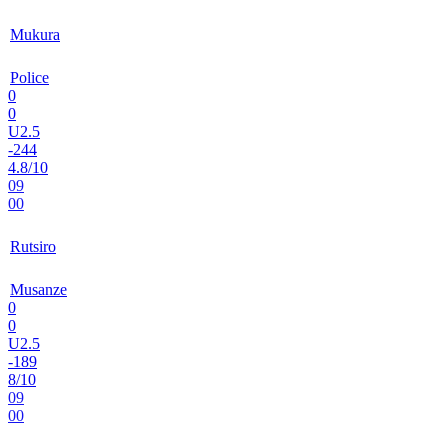
Mukura
Police
0
0
U2.5
-244
4.8/10
09
00
Rutsiro
Musanze
0
0
U2.5
-189
8/10
09
00