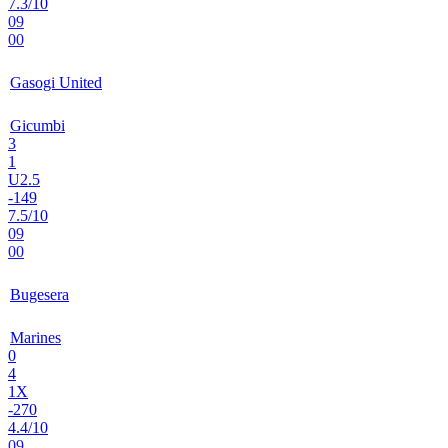
7.3/10
09
00
Gasogi United
Gicumbi
3
1
U2.5
-149
7.5/10
09
00
Bugesera
Marines
0
4
1X
-270
4.4/10
09