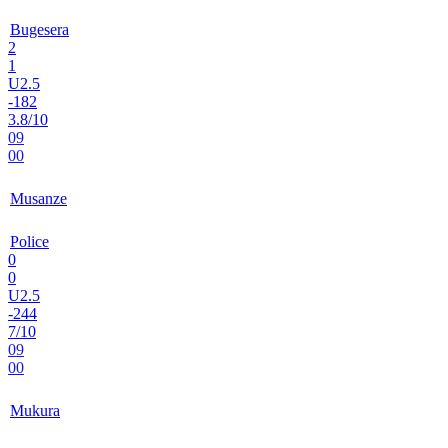
Bugesera
2
1
U2.5
-182
3.8/10
09
00
Musanze
Police
0
0
U2.5
-244
7/10
09
00
Mukura