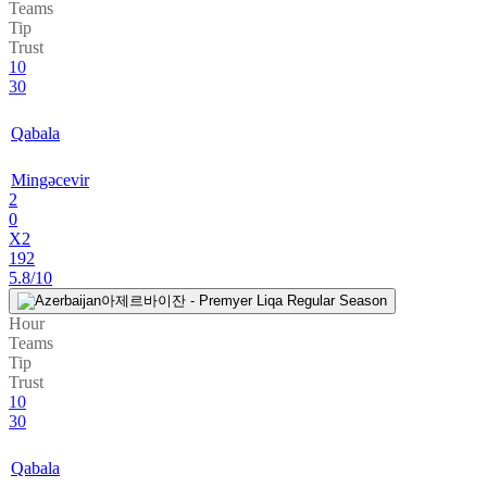
Teams
Tip
Trust
10
30
Qabala
Mingəcevir
2
0
X2
192
5.8/10
아제르바이잔 - Premyer Liqa Regular Season
Hour
Teams
Tip
Trust
10
30
Qabala