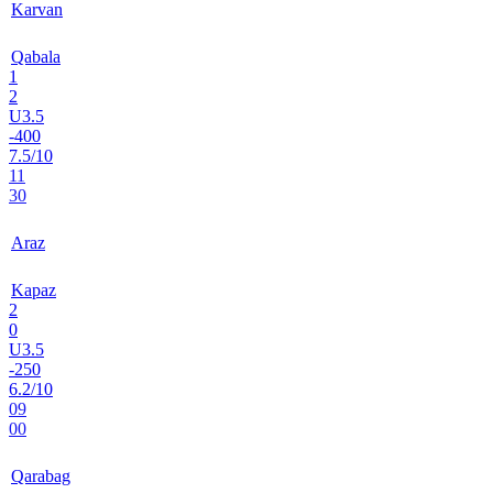
Karvan
Qabala
1
2
U3.5
-400
7.5/10
11
30
Araz
Kapaz
2
0
U3.5
-250
6.2/10
09
00
Qarabag