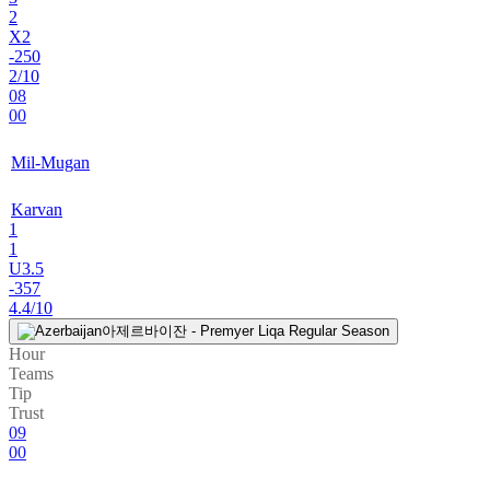
2
X2
-250
2/10
08
00
Mil-Mugan
Karvan
1
1
U3.5
-357
4.4/10
아제르바이잔 - Premyer Liqa Regular Season
Hour
Teams
Tip
Trust
09
00