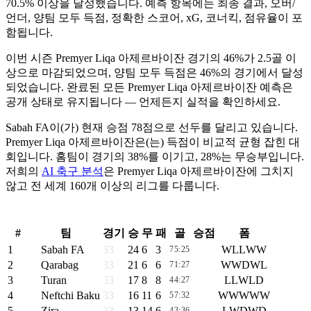
70.5%
이상을 달성했습니다. 예측 항목에는
최종 결과, 오버/
언더, 양팀 모두 득점, 정확한 스코어, xG, 코너킥, 점유율
이 포
함됩니다.
이번 시즌 Premyer Liqa 아제르바이잔 경기의
46%
가 2.5골 이
상으로 마감되었으며, 양팀 모두 득점은
46%
의 경기에서 달성
되었습니다. 완료된 모든 Premyer Liqa 아제르바이잔 예측은
공개 상태로 유지됩니다 — 언제든지 실적을 확인하세요.
Sabah FA이(가) 현재 승점 78점으로 선두를 달리고 있습니다.
Premyer Liqa 아제르바이잔은(는) 득점이 비교적 균형 잡힌 대
회입니다. 홈팀이 경기의 38%를 이기고, 28%는 무승부입니다.
저희의
AI 축구 분석
은 Premyer Liqa 아제르바이잔에 그치지
않고 전 세계 160개 이상의 리그를 다룹니다.
PREMIER LEAGUE
#
팀
경기
승
무
패
골
승점
폼
1
Sabah FA
33
24
6
3
W
L
L
W
W
75:25
78
2
Qarabag
33
21
6
6
W
W
D
W
L
71:27
69
3
Turan
33
17
8
8
L
L
W
L
D
44:27
59
4
Neftchi Baku
33
16
11
6
W
W
W
W
W
57:32
59
5
Zira
33
13
14
6
L
W
D
W
D
43:36
53