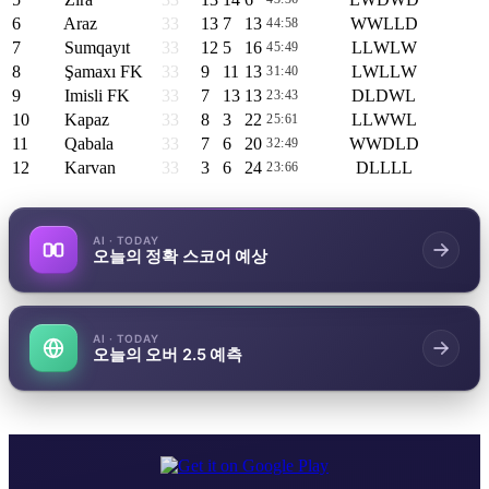
6
Araz
33
13
7
13
W
W
L
L
D
44:58
46
7
Sumqayıt
33
12
5
16
L
L
W
L
W
45:49
41
8
Şamaxı FK
33
9
11
13
L
W
L
L
W
31:40
38
9
Imisli FK
33
7
13
13
D
L
D
W
L
23:43
34
10
Kapaz
33
8
3
22
L
L
W
W
L
25:61
27
11
Qabala
33
7
6
20
W
W
D
L
D
32:49
27
12
Karvan
33
3
6
24
D
L
L
L
L
23:66
15
AI · TODAY
오늘의 정확 스코어 예상
AI · TODAY
오늘의 오버 2.5 예측