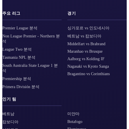
주요 리그
경기
Premier League 분석
싱가포르 vs 인도네시아
Non League Premier - Northern 분
베트남 vs 캄보디아
석
Middelfart vs Brabrand
League Two 분석
Maranhao vs Brusque
Tasmania NPL 분석
Aalborg vs Kolding IF
South Australia State League 1 분
Nagasaki vs Kyoto Sanga
석
Bragantino vs Corinthians
Premiership 분석
Primera División 분석
인기 팀
베트남
미얀마
Botafogo
캄보디아