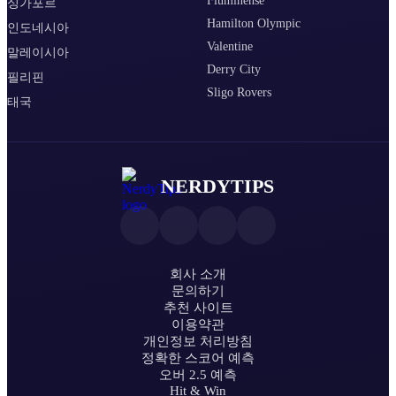
Fluminense
싱가포르
Hamilton Olympic
인도네시아
Valentine
말레이시아
Derry City
필리핀
Sligo Rovers
태국
NERDYTIPS
회사 소개
문의하기
추천 사이트
이용약관
개인정보 처리방침
정확한 스코어 예측
오버 2.5 예측
Hit & Win