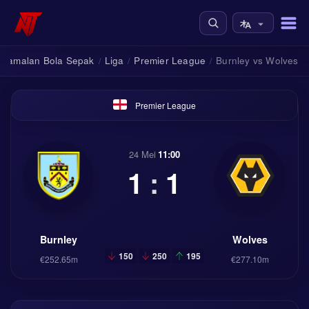
Ramalan Bola Sepak
Liga
Premier League
Burnley vs Wolves
/
/
/
Premier League
24 Mei
11:00
1
:
1
Burnley
Wolves
150
250
195
€252.65m
€277.10m