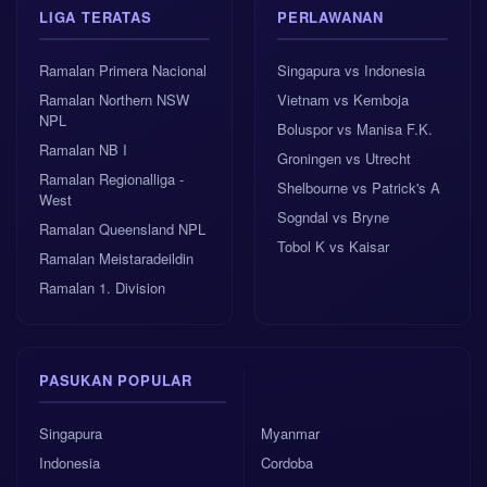
LIGA TERATAS
PERLAWANAN
Ramalan Primera Nacional
Singapura vs Indonesia
Ramalan Northern NSW
Vietnam vs Kemboja
NPL
Boluspor vs Manisa F.K.
Ramalan NB I
Groningen vs Utrecht
Ramalan Regionalliga -
Shelbourne vs Patrick's A
West
Sogndal vs Bryne
Ramalan Queensland NPL
Tobol K vs Kaisar
Ramalan Meistaradeildin
Ramalan 1. Division
PASUKAN POPULAR
Singapura
Myanmar
Indonesia
Cordoba