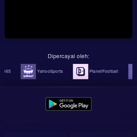
Dipercayai oleh:
365
YahooSports
PlanetFootball