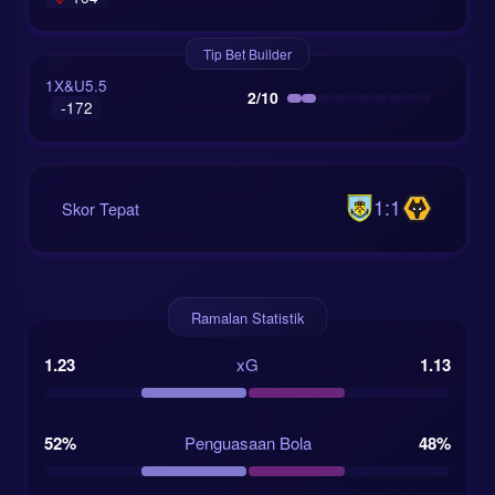
Tip Bet Builder
1X&U5.5
2/10
-172
1:1
Skor Tepat
Ramalan Statistik
1.23
xG
1.13
52%
Penguasaan Bola
48%