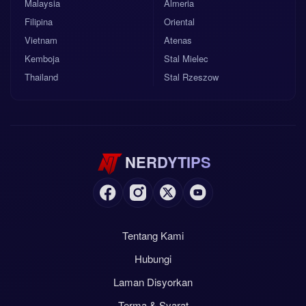
Malaysia
Almeria
Filipina
Oriental
Vietnam
Atenas
Kemboja
Stal Mielec
Thailand
Stal Rzeszow
NERDYTIPS
Tentang Kami
Hubungi
Laman Disyorkan
Terma & Syarat