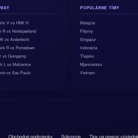
PASY
POPULÁRNE TÍMY
iris V vs HNK H
Malajzia
r R vs Nordsjaelland
Filipíny
K vs Anderlecht
Singapur
ick R vs Portadown
Indonézia
z vs Guingamp
Thajsko
k L vs Malzenice
Mjanmarsko
mio vs Sao Paulo
Vietnam
Obchodné podmienky
Súkromie
Tipy na presný výsledo