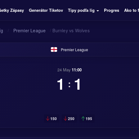
šetky Zápasy
Generátor Tiketov
Tipy podľa líg
Progres
Ako to 
íg
/
Premier League
/
Burnley vs Wolves
Premier League
24 May
11:00
1
1
:
150
250
195