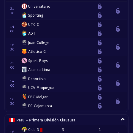
Universitario
21
30
Sporting
UTC C
14
00
ADT
Juan College
16
30
Atletico G
Sport Boys
21
00
Alianza Lima
Deportivo
14
00
UCV Moquegua
FBC Melgar
16
30
FC Cajamarca
Peru - Primera División Clausura
Club D
3
1
16