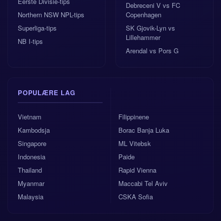
Eerste Divisie-tips
Debreceni V vs FC
Northern NSW NPL-tips
Copenhagen
Superliga-tips
SK Gjovik-Lyn vs
Lillehammer
NB I-tips
Arendal vs Pors G
POPULÆRE LAG
Vietnam
Filippinene
Kambodsja
Borac Banja Luka
Singapore
ML Vitebsk
Indonesia
Paide
Thailand
Rapid Vienna
Myanmar
Maccabi Tel Aviv
Malaysia
CSKA Sofia