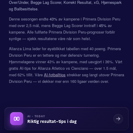
Over/Under, Begge Lag Scorer, Korrekt Resultat, xG, Hjørnespark
og Ballbesittelse
.
Denne sesongen endte
43%
av kampene i Primera Division Peru
med over 2,5 mål, mens Begge Lag Scorer inntraff i
45%
av
kampene. Alle fullførte Primera Division Peru-prognoser forblir
synlige — sjekk resultatene våre når som helst.
Alianza Lima leder for øyeblikket tabellen med 40 poeng. Primera
Division Peru er en tettere og mer defensiv turnering.
Hjemmelagene vinner 43% av kampene, med uavgjort i 36%. Vårt
gratis AI-tips for Alianza Atletico vs Cienciano — over 1.5 mål,
med 62% tillit. Våre
AI-fotballtips
strekker seg langt utover Primera
Division Peru — vi dekker mer enn 160 ligaer verden over.
AI · TODAY
Riktig resultat-tips i dag