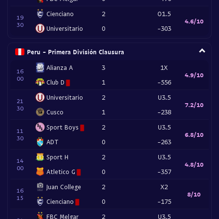
Cienciano
2
O1.5
19
4.6/10
30
Universitario
0
-303
Peru - Primera División Clausura
Alianza A
3
1X
16
4.9/10
00
Club D
1
-556
Universitario
2
U3.5
21
7.2/10
30
Cusco
1
-238
Sport Boys
2
U3.5
11
6.8/10
30
ADT
0
-263
Sport H
2
U3.5
14
4.8/10
00
Atletico G
0
-357
Juan College
2
X2
16
8/10
15
Cienciano
0
-175
FBC Melgar
2
U3.5