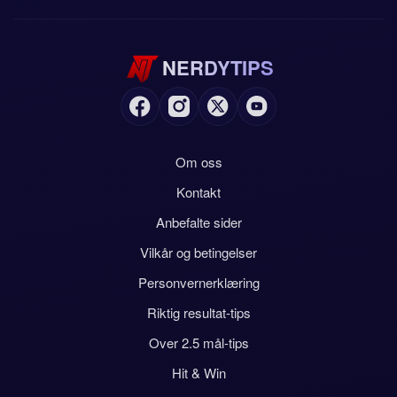
NERDYTIPS
Om oss
Kontakt
Anbefalte sider
Vilkår og betingelser
Personvernerklæring
Riktig resultat-tips
Over 2.5 mål-tips
Hit & Win