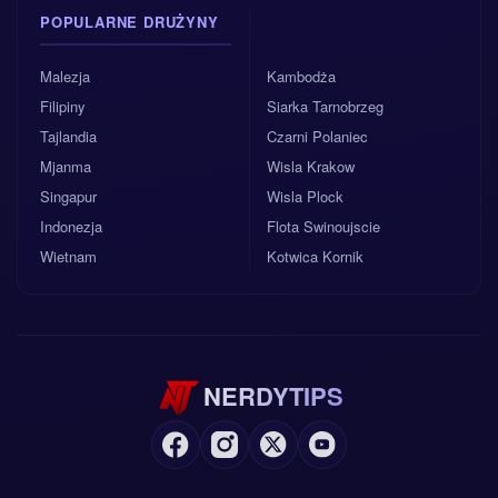
POPULARNE DRUŻYNY
Malezja
Kambodża
Filipiny
Siarka Tarnobrzeg
Tajlandia
Czarni Polaniec
Mjanma
Wisla Krakow
Singapur
Wisla Plock
Indonezja
Flota Swinoujscie
Wietnam
Kotwica Kornik
NERDYTIPS