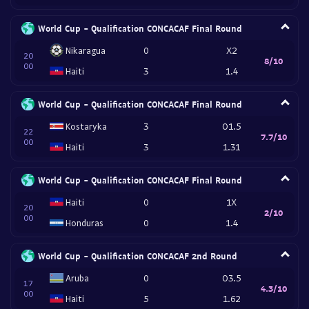
World Cup - Qualification CONCACAF Final Round
Nikaragua
0
X2
20
8/10
00
Haiti
3
1.4
World Cup - Qualification CONCACAF Final Round
Kostaryka
3
O1.5
22
7.7/10
00
Haiti
3
1.31
World Cup - Qualification CONCACAF Final Round
Haiti
0
1X
20
2/10
00
Honduras
0
1.4
World Cup - Qualification CONCACAF 2nd Round
Aruba
0
O3.5
17
4.3/10
00
Haiti
5
1.62