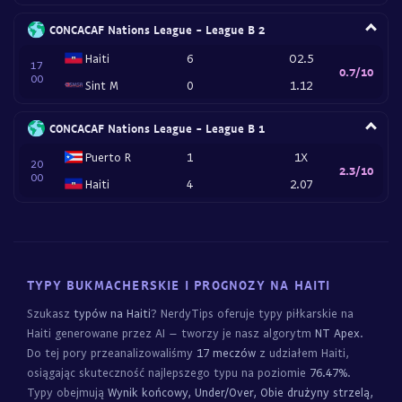
CONCACAF Nations League - League B 2
Haiti
6
O2.5
17
0.7/10
00
Sint M
0
1.12
CONCACAF Nations League - League B 1
Puerto R
1
1X
20
2.3/10
00
Haiti
4
2.07
TYPY BUKMACHERSKIE I PROGNOZY NA HAITI
Szukasz
typów na Haiti
? NerdyTips oferuje typy piłkarskie na
Haiti generowane przez AI – tworzy je nasz algorytm
NT Apex
.
Do tej pory przeanalizowaliśmy
17 meczów
z udziałem Haiti,
osiągając skuteczność najlepszego typu na poziomie
76.47%
.
Typy obejmują
Wynik końcowy, Under/Over, Obie drużyny strzelą,