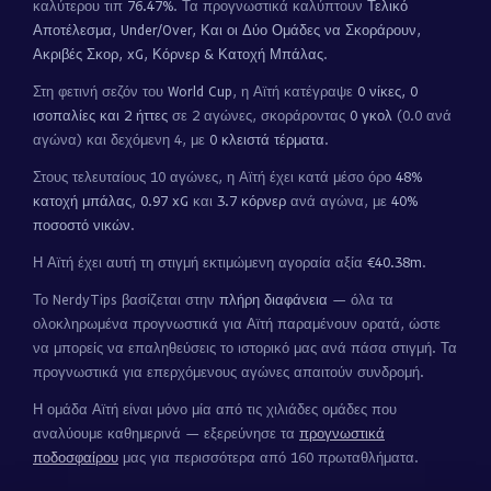
καλύτερου τιπ
76.47%
. Τα προγνωστικά καλύπτουν
Τελικό
Αποτέλεσμα, Under/Over, Και οι Δύο Ομάδες να Σκοράρουν,
Ακριβές Σκορ, xG, Κόρνερ & Κατοχή Μπάλας
.
Στη φετινή σεζόν του
World Cup
, η Αϊτή κατέγραψε
0 νίκες, 0
ισοπαλίες και 2 ήττες
σε 2 αγώνες, σκοράροντας
0 γκολ
(0.0 ανά
αγώνα) και δεχόμενη 4, με
0 κλειστά τέρματα
.
Στους τελευταίους 10 αγώνες, η Αϊτή έχει κατά μέσο όρο
48%
κατοχή μπάλας
,
0.97 xG
και
3.7 κόρνερ
ανά αγώνα, με
40%
ποσοστό νικών
.
Η Αϊτή έχει αυτή τη στιγμή εκτιμώμενη αγοραία αξία
€40.38m
.
Το NerdyTips βασίζεται στην
πλήρη διαφάνεια
— όλα τα
ολοκληρωμένα προγνωστικά για Αϊτή παραμένουν ορατά, ώστε
να μπορείς να επαληθεύσεις το ιστορικό μας ανά πάσα στιγμή. Τα
προγνωστικά για επερχόμενους αγώνες απαιτούν συνδρομή.
Η ομάδα Αϊτή είναι μόνο μία από τις χιλιάδες ομάδες που
αναλύουμε καθημερινά — εξερεύνησε τα
προγνωστικά
ποδοσφαίρου
μας για περισσότερα από 160 πρωταθλήματα.