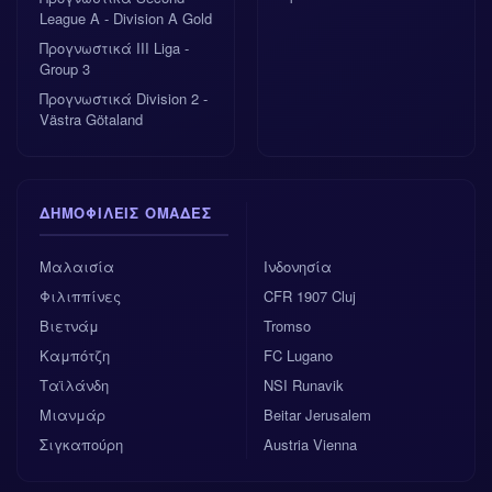
League A - Division A Gold
Προγνωστικά III Liga -
Group 3
Προγνωστικά Division 2 -
Västra Götaland
ΔΗΜΟΦΙΛΕΊΣ ΟΜΆΔΕΣ
Μαλαισία
Ινδονησία
Φιλιππίνες
CFR 1907 Cluj
Βιετνάμ
Tromso
Καμπότζη
FC Lugano
Ταϊλάνδη
NSI Runavik
Μιανμάρ
Beitar Jerusalem
Σιγκαπούρη
Austria Vienna