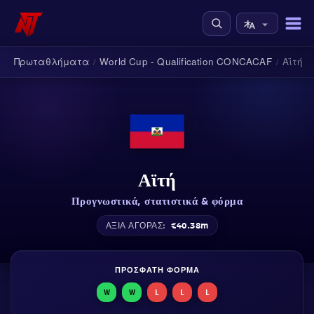
υ
Πρωταθλήματα
World Cup - Qualification CONCACAF
Αϊτή
/
/
/
Αϊτή
Προγνωστικά, στατιστικά & φόρμα
€40.38m
ΑΞΊΑ ΑΓΟΡΆΣ:
ΠΡΌΣΦΑΤΗ ΦΌΡΜΑ
W
W
L
L
L