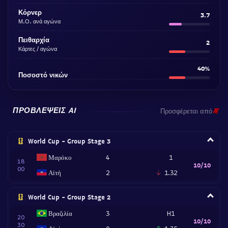
Κόρνερ
3.7
Μ.Ο. ανά αγώνα
Πειθαρχία
2
Κάρτες / αγώνα
40%
Ποσοστό νικών
ΠΡΟΒΛΈΨΕΙΣ AI
Προσφέρεται από
World Cup - Group Stage 3
Μαρόκο
4
1
18
10/10
00
Αϊτή
2
1.32
World Cup - Group Stage 2
Βραζιλία
3
H1
20
10/10
30