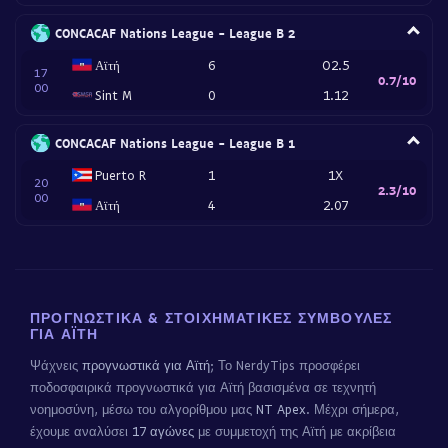
CONCACAF Nations League - League B 2
Αϊτή
6
O2.5
17
0.7/10
00
Sint M
0
1.12
CONCACAF Nations League - League B 1
Puerto R
1
1X
20
2.3/10
00
Αϊτή
4
2.07
ΠΡΟΓΝΩΣΤΙΚΆ & ΣΤΟΙΧΗΜΑΤΙΚΈΣ ΣΥΜΒΟΥΛΈΣ
ΓΙΑ ΑΪΤΉ
Ψάχνεις
προγνωστικά για Αϊτή
; Το NerdyTips προσφέρει
ποδοσφαιρικά προγνωστικά για Αϊτή βασισμένα σε τεχνητή
νοημοσύνη, μέσω του αλγορίθμου μας
NT Apex
. Μέχρι σήμερα,
έχουμε αναλύσει
17 αγώνες
με συμμετοχή της Αϊτή με ακρίβεια