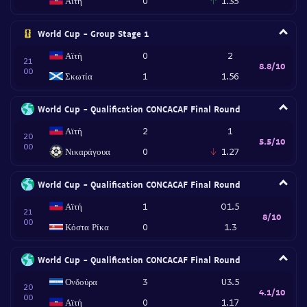
Αϊτή
0
1.35
World Cup - Group Stage 1
Αϊτή
0
2
21
8.8/10
00
Σκωτία
1
1.56
World Cup - Qualification CONCACAF Final Round
Αϊτή
2
1
20
5.5/10
00
Νικαράγουα
0
1.27
World Cup - Qualification CONCACAF Final Round
Αϊτή
1
O1.5
21
8/10
00
Κόστα Ρίκα
0
1.3
World Cup - Qualification CONCACAF Final Round
Ονδούρα
3
U3.5
20
4.1/10
00
Αϊτή
0
1.17