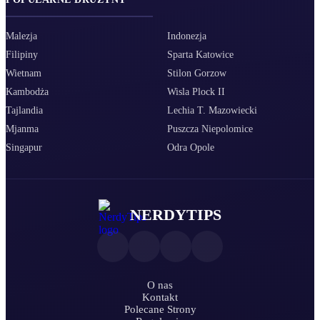
Malezja
Indonezja
Filipiny
Sparta Katowice
Wietnam
Stilon Gorzow
Kambodża
Wisla Plock II
Tajlandia
Lechia T. Mazowiecki
Mjanma
Puszcza Niepolomice
Singapur
Odra Opole
NERDYTIPS
O nas
Kontakt
Polecane Strony