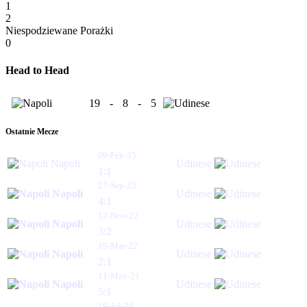
1
2
Niespodziewane Porażki
0
Head to Head
19
-
8
-
5
Ostatnie Mecze
09-Feb-25
Napoli
Udinese
1:1
27-Sep-23
Napoli
Udinese
4:1
12-Nov-22
Napoli
Udinese
3:2
19-Mar-22
Napoli
Udinese
2:1
11-May-21
Napoli
Udinese
5:1
19-Jul-20