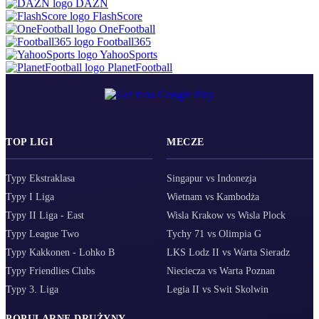
DAZN
FlashScore
OneFootball
Football365
YahooSports
PlanetFootball
TOP LIGI
MECZE
Typy Ekstraklasa
Singapur vs Indonezja
Typy I Liga
Wietnam vs Kambodża
Typy II Liga - East
Wisla Krakow vs Wisla Plock
Typy League Two
Tychy 71 vs Olimpia G
Typy Kakkonen - Lohko B
LKS Lodz II vs Warta Sieradz
Typy Friendlies Clubs
Nieciecza vs Warta Poznan
Typy 3. Liga
Legia II vs Swit Skolwin
POPULARNE DRUŻYNY