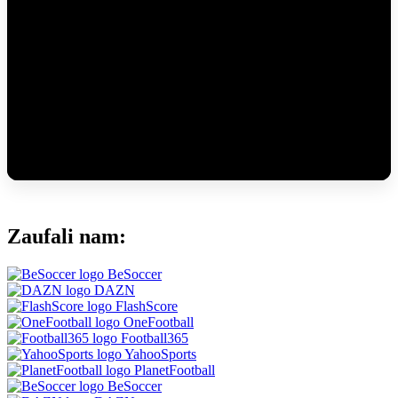
Zaufali nam:
BeSoccer
DAZN
FlashScore
OneFootball
Football365
YahooSports
PlanetFootball
BeSoccer