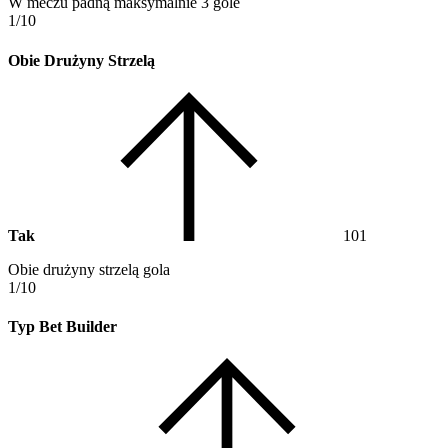
W meczu padną maksymalnie 3 gole
1/10
Obie Drużyny Strzelą
Tak
101
Obie drużyny strzelą gola
1/10
Typ Bet Builder