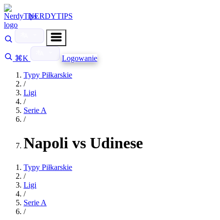
NERDYTIPS
⌘K
Logowanie
Typy Piłkarskie
/
Ligi
/
Serie A
/
Napoli vs Udinese
Typy Piłkarskie
/
Ligi
/
Serie A
/