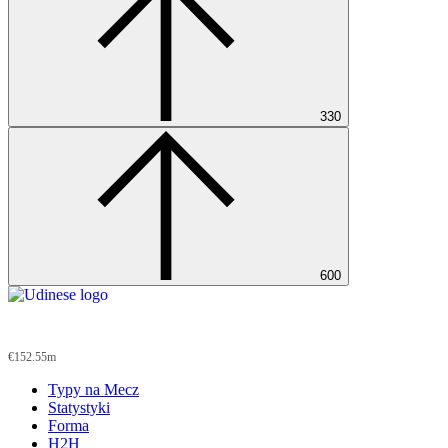
330
600
Udinese
€152.55m
Typy na Mecz
Statystyki
Forma
H2H