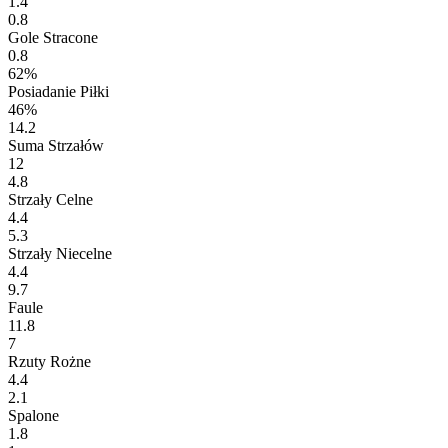
1.4
0.8
Gole Stracone
0.8
62%
Posiadanie Piłki
46%
14.2
Suma Strzałów
12
4.8
Strzały Celne
4.4
5.3
Strzały Niecelne
4.4
9.7
Faule
11.8
7
Rzuty Rożne
4.4
2.1
Spalone
1.8