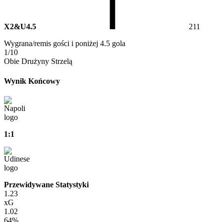
X2&U4.5
211
Wygrana/remis gości i poniżej 4.5 gola
1/10
Obie Drużyny Strzelą
Wynik Końcowy
1:1
Przewidywane Statystyki
1.23
xG
1.02
64%