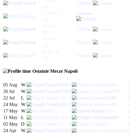
Napoli
Udinese
2:1
17-Apr-11
Udinese
Napoli
1:2
26-Oct-11
Napoli
Udinese
2:0
07-Oct-12
Napoli
Udinese
2:1
07-Dec-13
Napoli
Udinese
3:3
Ostatnie Mecze
Napoli
05 Aug
W
Napoli
-118
2
Osasuna
360
1
26 Jul
W
Napoli
-370
2
Carrarese
825
0
22 Jul
L
Napoli
-526
1
Arezzo
1200
3
24 May
W
Napoli
-182
1
Udinese
600
0
17 May
W
Pisa
825
0
Napoli
-227
3
11 May
L
Napoli
-167
2
Bologna
600
3
02 May
D
Como
130
0
Napoli
245
0
24 Apr
W
Napoli
-270
4
Cremonese
950
0