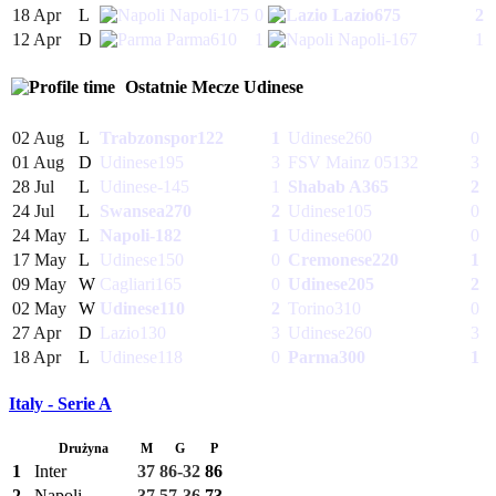
18 Apr
L
Napoli
-175
0
Lazio
675
2
12 Apr
D
Parma
610
1
Napoli
-167
1
Ostatnie Mecze
Udinese
02 Aug
L
Trabzonspor
122
1
Udinese
260
0
01 Aug
D
Udinese
195
3
FSV Mainz 05
132
3
28 Jul
L
Udinese
-145
1
Shabab A
365
2
24 Jul
L
Swansea
270
2
Udinese
105
0
24 May
L
Napoli
-182
1
Udinese
600
0
17 May
L
Udinese
150
0
Cremonese
220
1
09 May
W
Cagliari
165
0
Udinese
205
2
02 May
W
Udinese
110
2
Torino
310
0
27 Apr
D
Lazio
130
3
Udinese
260
3
18 Apr
L
Udinese
118
0
Parma
300
1
Italy - Serie A
Drużyna
M
G
P
1
Inter
37
86-32
86
2
Napoli
37
57-36
73