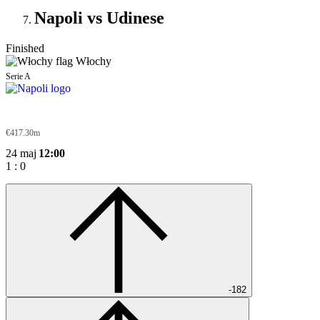
Napoli vs Udinese
Finished
Włochy
Serie A
Napoli
€417.30m
24 maj
12:00
1
:
0
-182