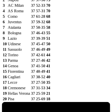
3
AC Milan
37
52-33
70
4
AS Roma
37
57-31
70
5
Como
37
61-28
68
6
Juventus
37
59-32
68
7
Atalanta
37
50-35
58
8
Bologna
37
46-43
55
9
Lazio
37
39-39
51
10
Udinese
37
45-47
50
11
Sassuolo
37
46-49
49
12
Torino
37
42-61
44
13
Parma
37
27-46
42
14
Genoa
37
41-50
41
15
Fiorentina
37
40-49
41
16
Cagliari
37
38-52
40
17
Lecce
37
27-50
35
18
Cremonese
37
31-53
34
19
Hellas Verona
37
25-59
21
20
Pisa
37
25-69
18