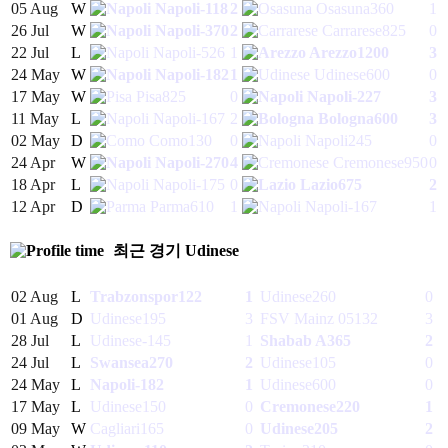
05 Aug
W
Napoli
-118
2
Osasuna
360
1
26 Jul
W
Napoli
-370
2
Carrarese
825
0
22 Jul
L
Napoli
-526
1
Arezzo
1200
3
24 May
W
Napoli
-182
1
Udinese
600
0
17 May
W
Pisa
825
0
Napoli
-227
3
11 May
L
Napoli
-167
2
Bologna
600
3
02 May
D
Como
130
0
Napoli
245
0
24 Apr
W
Napoli
-270
4
Cremonese
950
0
18 Apr
L
Napoli
-175
0
Lazio
675
2
12 Apr
D
Parma
610
1
Napoli
-167
1
최근 경기
Udinese
02 Aug
L
Trabzonspor
122
1
Udinese
260
0
01 Aug
D
Udinese
195
3
FSV Mainz 05
132
3
28 Jul
L
Udinese
-145
1
Shabab A
365
2
24 Jul
L
Swansea
270
2
Udinese
105
0
24 May
L
Napoli
-182
1
Udinese
600
0
17 May
L
Udinese
150
0
Cremonese
220
1
09 May
W
Cagliari
165
0
Udinese
205
2