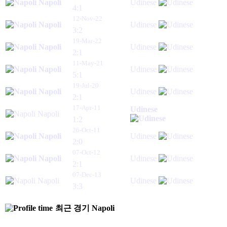
Napoli
Udinese
4:1
12-Nov-22
Napoli
Udinese
3:2
19-Mar-22
Napoli
Udinese
2:1
11-May-21
Napoli
Udinese
5:1
19-Jul-20
Napoli
Udinese
2:1
17-Apr-11
Udinese
Napoli
1:2
26-Oct-11
Napoli
Udinese
2:0
07-Oct-12
Napoli
Udinese
2:1
07-Dec-13
Napoli
Udinese
3:3
최근 경기
Napoli