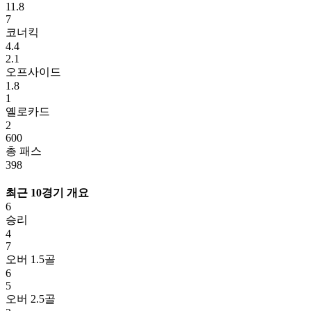
11.8
7
코너킥
4.4
2.1
오프사이드
1.8
1
옐로카드
2
600
총 패스
398
최근 10경기 개요
6
승리
4
7
오버 1.5골
6
5
오버 2.5골