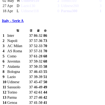
02 May
W
Udinese
110
2
Torino
310
0
27 Apr
D
Lazio
130
3
Udinese
260
3
18 Apr
L
Udinese
118
0
Parma
300
1
Italy - Serie A
팀
경
골
승
1
Inter
37
86-32
86
2
Napoli
37
57-36
73
3
AC Milan
37
52-33
70
4
AS Roma
37
57-31
70
5
Como
37
61-28
68
6
Juventus
37
59-32
68
7
Atalanta
37
50-35
58
8
Bologna
37
46-43
55
9
Lazio
37
39-39
51
10
Udinese
37
45-47
50
11
Sassuolo
37
46-49
49
12
Torino
37
42-61
44
13
Parma
37
27-46
42
14
Genoa
37
41-50
41