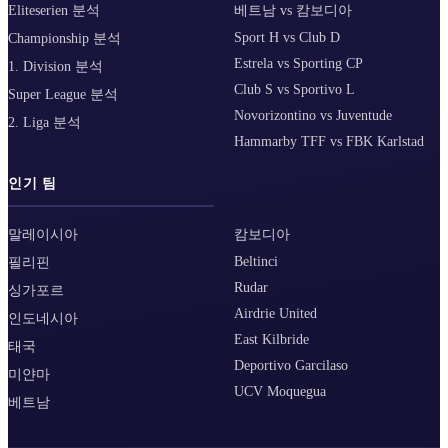
Eliteserien 분석
베트남 vs 캄보디아
Sport H vs Club D
Championship 분석
Estrela vs Sporting CP
1. Division 분석
Club S vs Sportivo L
Super League 분석
Novorizontino vs Juventude
2. Liga 분석
Hammarby TFF vs FBK Karlstad
인기 팀
말레이시아
캄보디아
Beltinci
필리핀
Rudar
싱가포르
Airdrie United
인도네시아
East Kilbride
태국
Deportivo Garcilaso
미얀마
UCV Moquegua
베트남