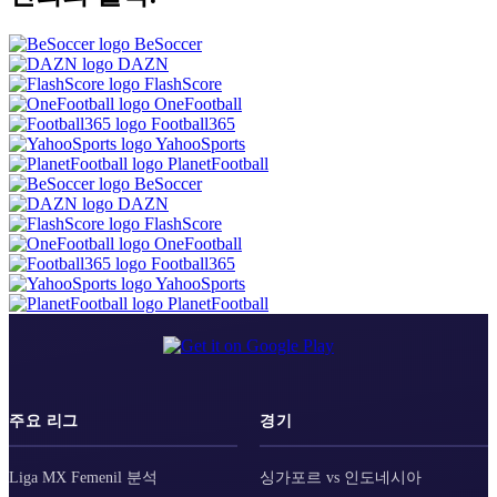
BeSoccer
DAZN
FlashScore
OneFootball
Football365
YahooSports
PlanetFootball
BeSoccer
DAZN
FlashScore
OneFootball
Football365
YahooSports
PlanetFootball
주요 리그
경기
Liga MX Femenil 분석
싱가포르 vs 인도네시아