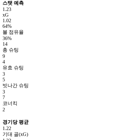
스탯 예측
1.23
xG
1.02
64%
볼 점유율
36%
14
총 슈팅
9
4
유효 슈팅
3
5
빗나간 슈팅
3
7
코너킥
2
경기당 평균
1.22
기대 골(xG)