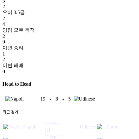
3
2
오버 3.5골
2
4
양팀 모두 득점
2
0
이변 승리
1
2
이변 패배
0
Head to Head
19
-
8
-
5
최근 경기
09-Feb-25
Napoli
Udinese
1:1
27-Sep-23