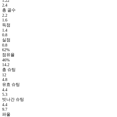
1.22
2.4
총 골수
2.2
1.6
득점
1.4
0.8
실점
0.8
62%
점유율
46%
14.2
총 슈팅
12
4.8
유효 슈팅
4.4
5.3
빗나간 슈팅
4.4
9.7
파울