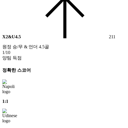
X2&U4.5
211
원정 승/무 & 언더 4.5골
1/10
양팀 득점
정확한 스코어
1:1