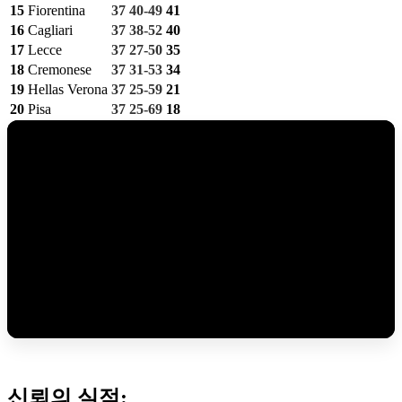
15
Fiorentina
37
40-49
41
16
Cagliari
37
38-52
40
17
Lecce
37
27-50
35
18
Cremonese
37
31-53
34
19
Hellas Verona
37
25-59
21
20
Pisa
37
25-69
18
신뢰의 실적: