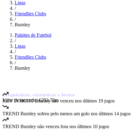
Ligas
/
Friendlies Clubs
Conference League
/
Burnley
Palpites de Futebol
/
Euro 2028
Ligas
/
Friendlies Clubs
/
Burnley
Mundial 2026
Burnley
Todas as ligas
Prognósticos, estatísticas e forma
Valor de mercado:
€253.75m
KEY INSIGHT
Burnley não venceu nos últimos 19 jogos
TREND
Burnley sofreu pelo menos um golo nos últimos 14 jogos
TREND
Burnley não venceu fora nos últimos 10 jogos