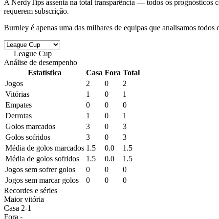
A NerdyTips assenta na
total transparência
— todos os prognósticos co
requerem subscrição.
Burnley é apenas uma das milhares de equipas que analisamos todos 
League Cup
England • Época 2025
Análise de desempenho
Estatística
Casa
Fora
Total
Jogos
2
0
2
Vitórias
1
0
1
Empates
0
0
0
Derrotas
1
0
1
Golos marcados
3
0
3
Golos sofridos
3
0
3
Média de golos marcados
1.5
0.0
1.5
Média de golos sofridos
1.5
0.0
1.5
Jogos sem sofrer golos
0
0
0
Jogos sem marcar golos
0
0
0
Recordes e séries
Maior vitória
Casa
2-1
Fora
-