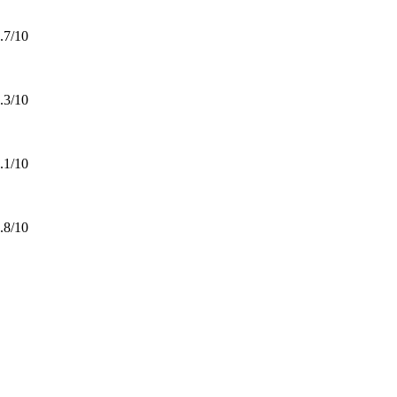
.7/10
.3/10
.1/10
.8/10