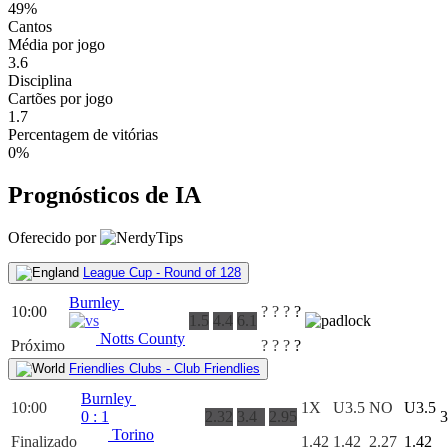
49%
Cantos
Média por jogo
3.6
Disciplina
Cartões por jogo
1.7
Percentagem de vitórias
0%
Prognósticos de IA
Oferecido por
League Cup - Round of 128
Burnley
10:00
?
?
?
?
1.5
4.4
6.1
Notts County
Próximo
?
?
?
?
Friendlies Clubs - Club Friendlies
Burnley
10:00
1X
U3.5
NO
U3.5
0
:
1
2.32
3.4
2.95
3
Torino
Finalizado
1.42
1.42
2.27
1.42