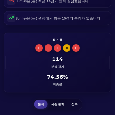
Burnley은(는) 최근 14경기 연속 실점했습니다
Burnley은(는) 원정에서 최근 10경기 승리가 없습니다
최근 폼
L
L
L
D
L
114
분석 경기
74.56%
적중률
분석
시즌 통계
선수