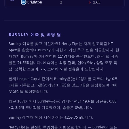
Brighton
2
1.65
BURNLEY 예측 및 베팅 팁
Burnley 예측
을 찾고 계신가요? NerdyTips는 자체 알고리즘
NT
Apex
를 활용하여 Burnley에 대한 AI 기반 축구 팁을 제공합니다. 현
재까지 Burnley이(가) 참여한
114경기
를 분석했으며, 최적 팁 적중
률은
74.56%
입니다. 예측에는
최종 결과, 언더/오버, 양팀 모두 득
점, 정확한 스코어, xG, 코너킥 & 볼 점유율
이 포함됩니다.
현재
League Cup
시즌에서 Burnley은(는) 2경기를 치르며
1승 0무
1패
를 기록했고,
3골
(경기당 1.5골)을 넣고 3골을 실점했으며,
0회
무실점
을 달성했습니다.
최근 10경기에서 Burnley은(는) 경기당 평균
49% 볼 점유율
,
0.88
xG
,
3.6개 코너킥
을 기록했으며,
승률은 0%
입니다.
Burnley의 현재 예상 시장 가치는
€253.75m
입니다.
NerdyTips는
완전한 투명성
을 기반으로 합니다 — Burnley의 모든