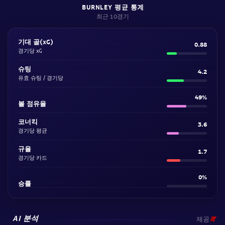
BURNLEY 평균 통계
최근 10경기
기대 골(xG)
0.88
경기당 xG
슈팅
4.2
유효 슈팅 / 경기당
49%
볼 점유율
코너킥
3.6
경기당 평균
규율
1.7
경기당 카드
0%
승률
AI 분석
제공