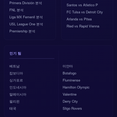
Primera División 분석
Santos vs Atletico P
FNL 분석
FC Tulsa vs Detroit City
Liga MX Femenil 분석
Arlanda vs Pitea
USL League One 분석
Ried vs Rapid Vienna
Premiership 분석
인기 팀
베트남
미얀마
캄보디아
Botafogo
싱가포르
Fluminense
인도네시아
Hamilton Olympic
말레이시아
Valentine
필리핀
Derry City
태국
Sligo Rovers