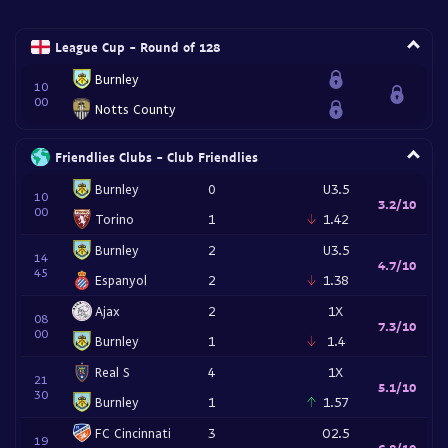
League Cup - Round of 128
Burnley
10
00
Notts County
Friendlies Clubs - Club Friendlies
Burnley
0
U3.5
10
3.2/10
00
Torino
1
1.42
Burnley
2
U3.5
14
4.7/10
45
Espanyol
2
1.38
Ajax
2
1X
08
7.3/10
00
Burnley
1
1.4
Real S
4
1X
21
5.1/10
30
Burnley
1
1.57
FC Cincinnati
3
O2.5
19
6.8/10