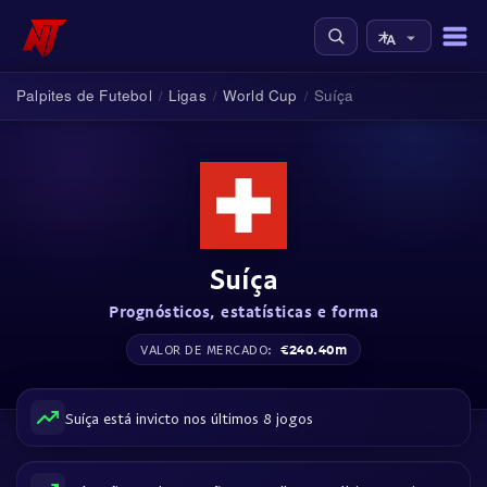
Palpites de Futebol
Ligas
World Cup
Suíça
/
/
/
Suíça
Prognósticos, estatísticas e forma
€240.40m
VALOR DE MERCADO:
Suíça está invicto nos últimos 8 jogos