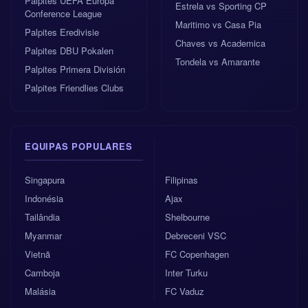
Palpites UEFA Europa
Estrela vs Sporting CP
Conference League
Maritimo vs Casa Pia
Palpites Eredivisie
Chaves vs Academica
Palpites DBU Pokalen
Tondela vs Amarante
Palpites Primera División
Palpites Friendlies Clubs
EQUIPAS POPULARES
Singapura
Filipinas
Indonésia
Ajax
Tailândia
Shelbourne
Myanmar
Debreceni VSC
Vietnã
FC Copenhagen
Camboja
Inter Turku
Malásia
FC Vaduz