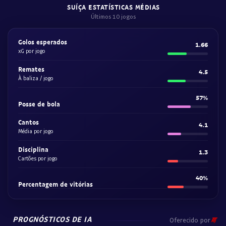
SUÍÇA ESTATÍSTICAS MÉDIAS
Últimos 10 jogos
Golos esperados
1.66
xG por jogo
Remates
4.5
À baliza / jogo
57%
Posse de bola
Cantos
4.1
Média por jogo
Disciplina
1.3
Cartões por jogo
40%
Percentagem de vitórias
PROGNÓSTICOS DE IA
Oferecido por