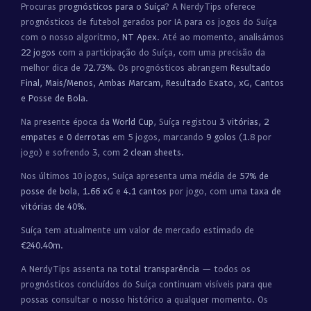
Procuras
prognósticos para o Suíça
? A NerdyTips oferece
prognósticos de futebol gerados por IA para os jogos do Suíça
com o nosso algoritmo,
NT Apex
. Até ao momento, analisámos
22 jogos
com a participação do Suíça, com uma precisão da
melhor dica de
72.73%
. Os prognósticos abrangem
Resultado
Final, Mais/Menos, Ambas Marcam, Resultado Exato, xG, Cantos
e Posse de Bola
.
Na presente época da
World Cup
, Suíça registou
3 vitórias, 2
empates e 0 derrotas
em 5 jogos, marcando
9 golos
(1.8 por
jogo) e sofrendo 3, com
2 clean sheets
.
Nos últimos 10 jogos, Suíça apresenta uma média de
57% de
posse de bola
,
1.66 xG
e
4.1 cantos
por jogo, com uma
taxa de
vitórias de 40%
.
Suíça tem atualmente um valor de mercado estimado de
€240.40m
.
A NerdyTips assenta na
total transparência
— todos os
prognósticos concluídos do Suíça continuam visíveis para que
possas consultar o nosso histórico a qualquer momento. Os