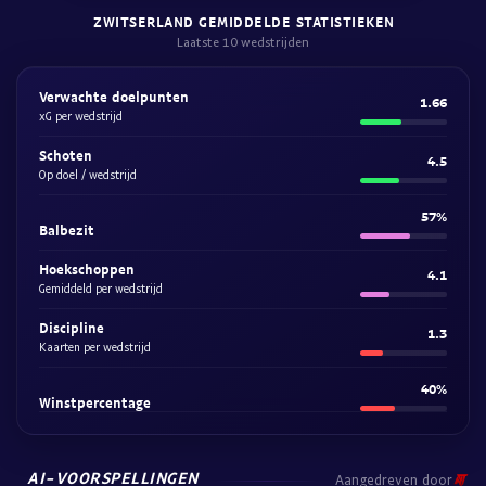
ZWITSERLAND GEMIDDELDE STATISTIEKEN
Laatste 10 wedstrijden
Verwachte doelpunten
1.66
xG per wedstrijd
Schoten
4.5
Op doel / wedstrijd
57%
Balbezit
Hoekschoppen
4.1
Gemiddeld per wedstrijd
Discipline
1.3
Kaarten per wedstrijd
40%
Winstpercentage
AI-VOORSPELLINGEN
Aangedreven door