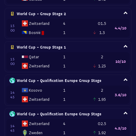
World Cup - Group Stage 2
Zwitserland
4
O1.5
15
4.4/10
00
Bosnië
1
1.3
World Cup - Group Stage 1
Qatar
1
2
15
10/10
00
Zwitserland
1
1.23
World Cup - Qualification Europe Group Stage
Kosovo
1
2
14
3.6/10
45
Zwitserland
1
1.95
World Cup - Qualification Europe Group Stage
Zwitserland
4
O2.5
14
4.5/10
45
Zweden
1
1.92