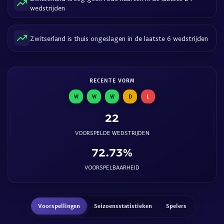
wedstrijden
Zwitserland is thuis ongeslagen in de laatste 6 wedstrijden
RECENTE VORM
W
W
W
D
L
22
VOORSPELDE WEDSTRIJDEN
72.73%
VOORSPELBAARHEID
Voorspellingen
Seizoensstatistieken
Spelers