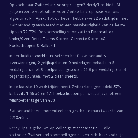
Op zoek naar
Zwitserland voorspellingen
? NerdyTips biedt AI-
gegenereerde voetbaltips voor Zwitserland op basis van ons
algoritme,
NT Apex
. Tot op heden hebben we
22 wedstrijden
met
Zwitserland geanalyseerd met een nauwkeurigheid van de beste
tip van
72.73%
. De voorspellingen omvatten
Eindresultaat,
Under/Over, Beide Teams Scoren, Correcte Score, xG,
Hoekschoppen & Balbezit
.
In het huidige
World Cup
-seizoen heeft Zwitserland
3
overwinningen, 2 gelijkspelen en 0 nederlagen
behaald in 5
wedstrijden, met
9 doelpunten
gescoord (1.8 per wedstrijd) en 3
tegendoelpunten, met
2 clean sheets
.
In de laatste 10 wedstrijden heeft Zwitserland gemiddeld
57%
balbezit
,
1.66 xG
en
4.1 hoekschoppen
per wedstrijd, met een
winstpercentage van 40%
.
Zwitserland heeft momenteel een geschatte marktwaarde van
€240.40m
.
NerdyTips is gebouwd op
volledige transparantie
— alle
voltooide Zwitserland voorspellingen blijven zichtbaar zodat je