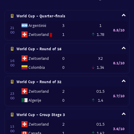
World Cup - Quarter-finals
Argentinië
3
1
21
8.5/10
00
Zwitserland
1
1.78
World Cup - Round of 16
Zwitserland
0
X2
16
8.1/10
00
Colombia
0
1.34
World Cup - Round of 32
Zwitserland
2
O1.5
23
5.7/10
00
Algerije
0
1.4
World Cup - Group Stage 3
Zwitserland
2
O1.5
15
3.6/10
00
Canada
1
1.42