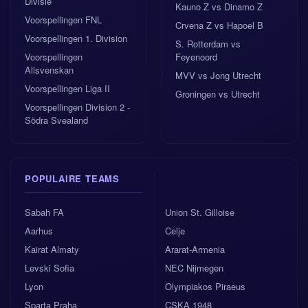
Divisie
Kauno Z vs Dinamo Z
Voorspellingen FNL
Crvena Z vs Hapoel B
Voorspellingen 1. Division
S. Rotterdam vs
Voorspellingen
Feyenoord
Allsvenskan
MVV vs Jong Utrecht
Voorspellingen Liga II
Groningen vs Utrecht
Voorspellingen Division 2 -
Södra Svealand
POPULAIRE TEAMS
Sabah FA
Union St. Gilloise
Aarhus
Celje
Kairat Almaty
Ararat-Armenia
Levski Sofia
NEC Nijmegen
Lyon
Olympiakos Piraeus
Sparta Praha
CSKA 1948