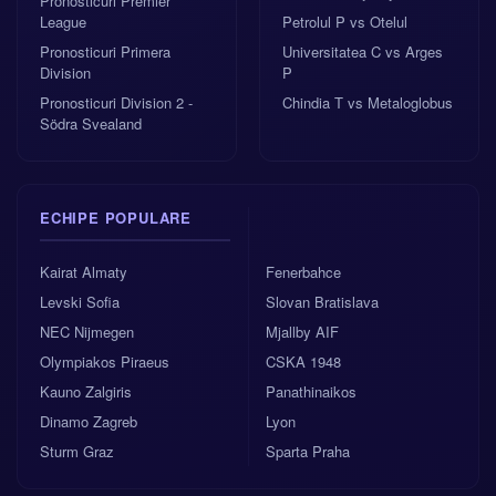
Pronosticuri Premier
Cel mai bun pronostic:
NG, cel puțin o echipă
League
Petrolul P vs Otelul
nu marchează, cota 1.73
Pronosticuri Primera
Universitatea C vs Arges
Division
P
Variantă pe total goluri:
Sub 2.5 goluri, cota
Pronosticuri Division 2 -
Chindia T vs Metaloglobus
1.60
Södra Svealand
Scor final estimat:
Mexic 2-0 Coreea de Sud
ECHIPE POPULARE
Scor la pauză estimat:
Mexic 1-0 Coreea de
Kairat Almaty
Fenerbahce
Sud
Levski Sofia
Slovan Bratislava
Statisticile proiectate ale meciului indică și ele o
NEC Nijmegen
Mjallby AIF
prestație controlată a Mexicului, nu un spectacol
Olympiakos Piraeus
CSKA 1948
haotic. Se estimează 55% posesie pentru Mexic și
Kauno Zalgiris
Panathinaikos
45% pentru Coreea de Sud. La șuturi totale, Mexicul
Dinamo Zagreb
Lyon
ar urma să aibă 13, iar Coreea de Sud 10, în timp ce
Sturm Graz
Sparta Praha
șuturile pe poartă sunt apropiate: 4 pentru Mexic și 3
pentru Coreea de Sud.