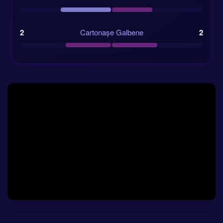
valoarea lotului.
2
Cartonașe Galbene
2
Cota victorie gazde:
Mexic la 1.99
Cota egal:
3.40
Cota victorie oaspeți:
Coreea de Sud la 4.27
Comparație valoare lot:
Mexic 198.20 mil. €,
Coreea de Sud 133.20 mil. €
Diferența de valoare susține statutul de favorit al
Mexicului, dar nu închide complet discuția. Cele mai
bune meciuri ale Coreei de Sud apar adesea atunci
când sunt obligate să joace compact, răbdător și
direct. Cu alte cuvinte, exact genul de partidă în care
am putea intra aici.