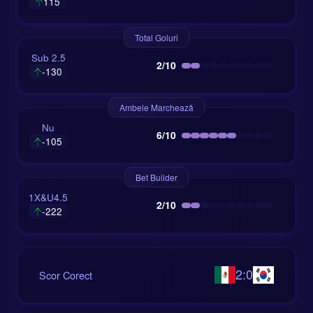
115
alergare la mijlocul terenului. Se simt confortabil și
fără posesie prelungită, iar în trecut au arătat că pot
Total Goluri
transforma un meci dificil într-o problemă serioasă
Sub 2.5
2/10
pentru adversari mai bine cotați.
-130
De aceea, povestea tactică de la început poate fi
Ambele Marchează
simplă: Mexicul încearcă să construiască răbdător și
să atace pe benzi, iar Coreea de Sud așteaptă
Nu
6/10
-105
momentul potrivit ca să lovească spațiile. Dacă
Mexicul deschide scorul, meciul se poate rupe în
favoarea lor. Dacă sud-coreenii rezistă presiunii
Bet Builder
inițiale, atmosfera din stadion ar putea deveni mai
1X&U4.5
2/10
aprinsă decât arată prognoza meteo.
-222
Contextul duelurilor directe recente
Ultima întâlnire directă, disputată pe 2025-09-10, s-a
2:0
Scor Corect
terminat 2-2. Mexicul a marcat de două ori, Coreea
de Sud a înscris și ea de două ori, iar cotele de