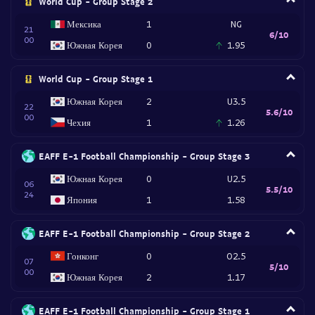
World Cup - Group Stage 2
Мексика
1
NG
21
6/10
00
Южная Корея
0
1.95
World Cup - Group Stage 1
Южная Корея
2
U3.5
22
5.6/10
00
Чехия
1
1.26
EAFF E-1 Football Championship - Group Stage 3
Южная Корея
0
U2.5
06
5.5/10
24
Япония
1
1.58
EAFF E-1 Football Championship - Group Stage 2
Гонконг
0
O2.5
07
5/10
00
Южная Корея
2
1.17
EAFF E-1 Football Championship - Group Stage 1