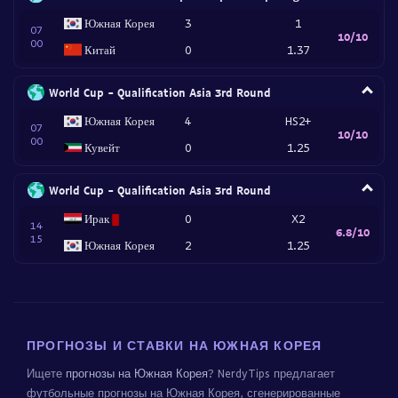
Южная Корея
3
1
07
10/10
00
Китай
0
1.37
World Cup - Qualification Asia 3rd Round
Южная Корея
4
HS2+
07
10/10
00
Кувейт
0
1.25
World Cup - Qualification Asia 3rd Round
Ирак
0
X2
14
6.8/10
15
Южная Корея
2
1.25
ПРОГНОЗЫ И СТАВКИ НА ЮЖНАЯ КОРЕЯ
Ищете
прогнозы на Южная Корея
? NerdyTips предлагает
футбольные прогнозы на Южная Корея, сгенерированные