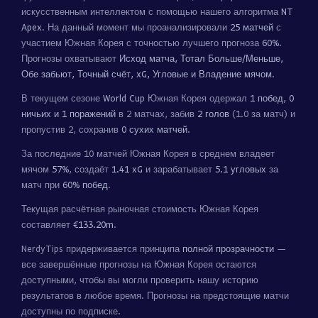
искусственным интеллектом с помощью нашего алгоритма
NT
Apex
. На данный момент мы проанализировали
25 матчей
с
участием Южная Корея с точностью лучшего прогноза
60%
.
Прогнозы охватывают
Исход матча, Тотал Больше/Меньше,
Обе забьют, Точный счёт, xG, Угловые и Владение мячом
.
В текущем сезоне
World Cup
Южная Корея одержал
1 побед, 0
ничьих и 1 поражений
в 2 матчах, забив
2 голов
(1.0 за матч) и
пропустив 2, сохранив
0 сухих матчей
.
За последние 10 матчей Южная Корея в среднем владеет
мячом
57%
, создаёт
1.41 xG
и зарабатывает
5.1 угловых
за
матч при
60% побед
.
Текущая расчётная рыночная стоимость Южная Корея
составляет
€133.20m
.
NerdyTips придерживается принципа
полной прозрачности
—
все завершённые прогнозы на Южная Корея остаются
доступными, чтобы вы могли проверить нашу историю
результатов в любое время. Прогнозы на предстоящие матчи
доступны по подписке.