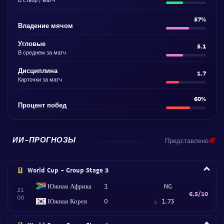
57%
Владение мячом
Угловые
5.1
В среднем за матч
Дисциплина
1.7
Карточки за матч
60%
Процент побед
ИИ-ПРОГНОЗЫ
Представлено
World Cup - Group Stage 3
Южная Африка
1
NG
21
6.5/10
00
Южная Корея
0
1.73