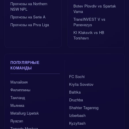
Прогнозы на Northern
Botev Plovdiv vs Spartak
NSW NPL
Varna
Прогнозы на Serie A
TransINVEST V vs
Прогнозы на Prva Liga
Panevezys
KI Klaksvik vs HB
Torshavn
ПОПУЛЯРНЫЕ
КОМАНДЫ
FC Sochi
Малайзия
Krylia Sovetov
Филиппины
Baltika
Таиланд
Druzhba
Мьянма
Shahter Taganrog
Metallurg Lipetsk
Izberbash
Ryazan
Kyzyltash
Torpedo Moskva