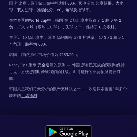
国 的比赛，最佳贴士命中率达到
60%
。预测涵盖
比赛结果、大小
球、双方进球、准确比分、xG、角球及控球率
。
在本赛季的
World Cup
中，韩国 在 2 场比赛中取得了
1 胜 0 平 1
负
，打入
2 球
（场均 1.0 球），失球 2 个，保持了
0 次零封
。
在最近 10 场比赛中，韩国 场均拥有
57% 控球率
、
1.41 xG
和
5.1
个角球
，
胜率为 60%
。
韩国 目前的预估市场价值为
€133.20m
。
NerdyTips 秉承
完全透明
的原则 — 韩国 所有已完成的预测均保持
可见，方便您随时验证我们的往绩。即将进行的比赛预测需要订
阅。
韩国只是我们每天分析的数千支球队之一——欢迎探索覆盖160多个
联赛的
足球预测
。