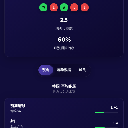
W
L
W
L
L
25
预测比赛数
60%
可预测性指数
预测
赛季数据
球员
韩国 平均数据
最近 10 场比赛
预期进球
1.41
每场 xG
射门
4.2
射正 / 场