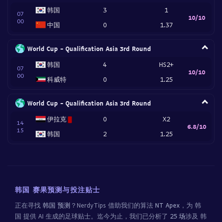
韩国
3
1
07
10/10
00
中国
0
1.37
World Cup - Qualification Asia 3rd Round
韩国
4
HS2+
07
10/10
00
科威特
0
1.25
World Cup - Qualification Asia 3rd Round
伊拉克
0
X2
14
6.8/10
15
韩国
2
1.25
韩国 赛果预测与投注贴士
正在寻找
韩国 预测
？NerdyTips 借助我们的算法
NT Apex
，为 韩
国 提供 AI 生成的足球贴士。迄今为止，我们已分析了
25 场
涉及 韩