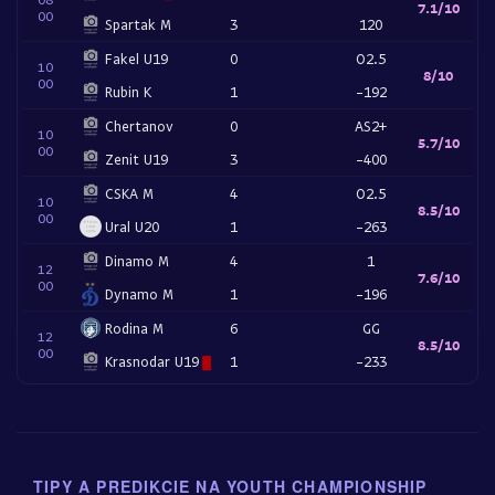
7.1/10
00
Spartak M
3
120
Fakel U19
0
O2.5
10
8/10
00
Rubin K
1
-192
Chertanov
0
AS2+
10
5.7/10
00
Zenit U19
3
-400
CSKA M
4
O2.5
10
8.5/10
00
Ural U20
1
-263
Dinamo M
4
1
12
7.6/10
00
Dynamo M
1
-196
Rodina M
6
GG
12
8.5/10
00
Krasnodar U19
1
-233
TIPY A PREDIKCIE NA YOUTH CHAMPIONSHIP