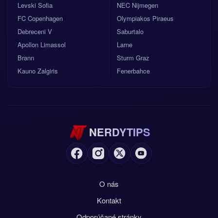
Levski Sofia
NEC Nijmegen
FC Copenhagen
Olympiakos Piraeus
Debreceni V
Saburtalo
Apollon Limassol
Larne
Brann
Sturm Graz
Kauno Zalgiris
Fenerbahce
NERDYTIPS
O nás
Kontakt
Odporúčané stránky