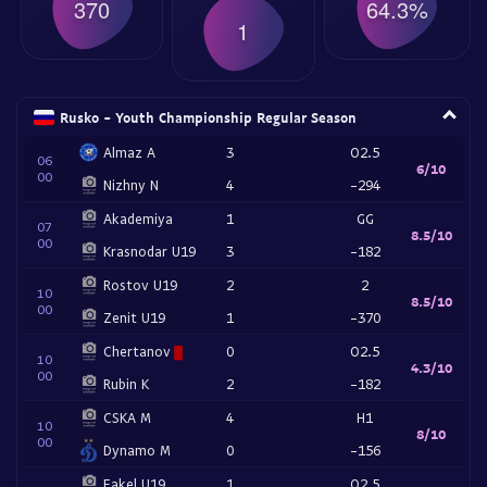
370
64.3%
1
Rusko - Youth Championship Regular Season
Almaz A
3
O2.5
06
6/10
00
Nizhny N
4
-294
Akademiya
1
GG
07
8.5/10
00
Krasnodar U19
3
-182
Rostov U19
2
2
10
8.5/10
00
Zenit U19
1
-370
Chertanov
0
O2.5
10
4.3/10
00
Rubin K
2
-182
CSKA M
4
H1
10
8/10
00
Dynamo M
0
-156
Fakel U19
1
O2.5