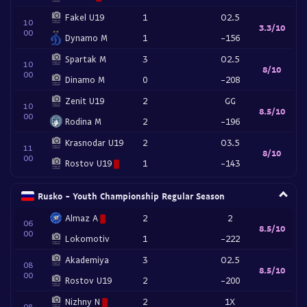
Fakel U19
1
O2.5
10
3.3/10
00
Dynamo M
1
-156
Spartak M
3
O2.5
10
8/10
00
Dinamo M
0
-208
Zenit U19
2
GG
10
8.5/10
00
Rodina M
2
-196
Krasnodar U19
2
O3.5
11
8/10
00
Rostov U19
1
-143
Rusko - Youth Championship Regular Season
Almaz A
2
2
06
8.5/10
00
Lokomotiv
1
-222
Akademiya
3
O2.5
08
8.5/10
00
Rostov U19
2
-200
Nizhny N
2
1X
08