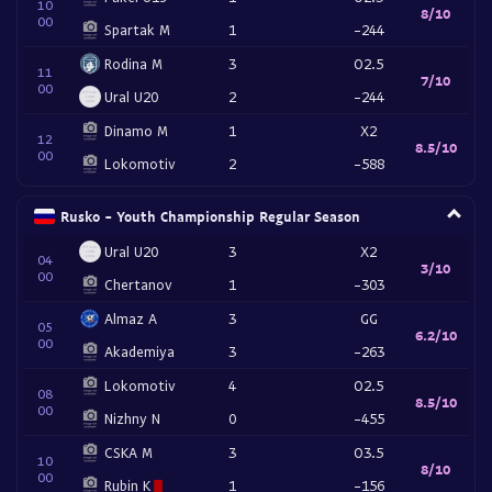
10
8/10
00
Spartak M
1
-244
Rodina M
3
O2.5
11
7/10
00
Ural U20
2
-244
Dinamo M
1
X2
12
8.5/10
00
Lokomotiv
2
-588
Rusko - Youth Championship Regular Season
Ural U20
3
X2
04
3/10
00
Chertanov
1
-303
Almaz A
3
GG
05
6.2/10
00
Akademiya
3
-263
Lokomotiv
4
O2.5
08
8.5/10
00
Nizhny N
0
-455
CSKA M
3
O3.5
10
8/10
00
Rubin K
1
-156