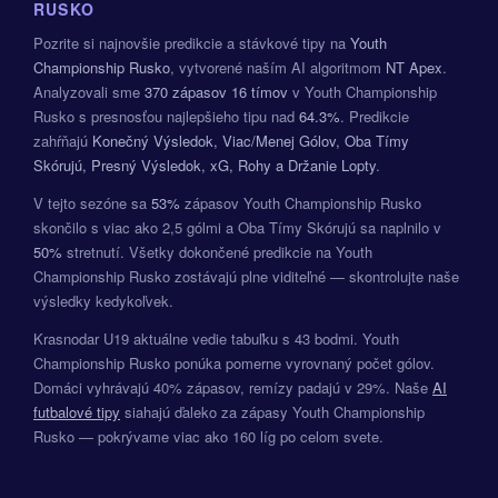
RUSKO
Pozrite si najnovšie predikcie a stávkové tipy na
Youth
Championship Rusko
, vytvorené naším AI algoritmom
NT Apex
.
Analyzovali sme
370 zápasov
16 tímov
v Youth Championship
Rusko s presnosťou najlepšieho tipu nad
64.3%
. Predikcie
zahŕňajú
Konečný Výsledok, Viac/Menej Gólov, Oba Tímy
Skórujú, Presný Výsledok, xG, Rohy a Držanie Lopty
.
V tejto sezóne sa
53%
zápasov Youth Championship Rusko
skončilo s viac ako 2,5 gólmi a Oba Tímy Skórujú sa naplnilo v
50%
stretnutí. Všetky dokončené predikcie na Youth
Championship Rusko zostávajú plne viditeľné — skontrolujte naše
výsledky kedykoľvek.
Krasnodar U19 aktuálne vedie tabuľku s 43 bodmi. Youth
Championship Rusko ponúka pomerne vyrovnaný počet gólov.
Domáci vyhrávajú 40% zápasov, remízy padajú v 29%. Naše
AI
futbalové tipy
siahajú ďaleko za zápasy Youth Championship
Rusko — pokrývame viac ako 160 líg po celom svete.