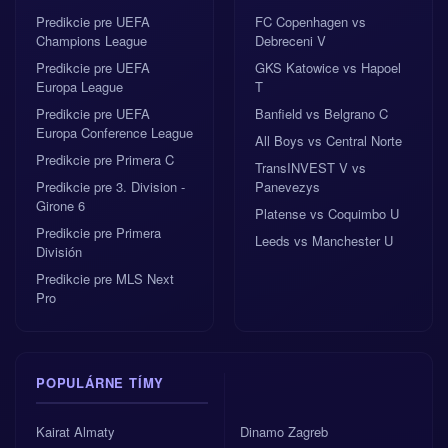
Predikcie pre UEFA
FC Copenhagen vs
Champions League
Debreceni V
Predikcie pre UEFA
GKS Katowice vs Hapoel
Europa League
T
Predikcie pre UEFA
Banfield vs Belgrano C
Europa Conference League
All Boys vs Central Norte
Predikcie pre Primera C
TransINVEST V vs
Predikcie pre 3. Division -
Panevezys
Girone 6
Platense vs Coquimbo U
Predikcie pre Primera
Leeds vs Manchester U
División
Predikcie pre MLS Next
Pro
POPULÁRNE TÍMY
Kairat Almaty
Dinamo Zagreb