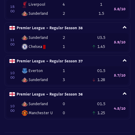
Liverpool
4
1
18
5.8/10
00
Sunderland
2
1.5
Premier League - Regular Season 38
Sunderland
2
U3.5
11
5.9/10
00
Chelsea
1
1.45
Premier League - Regular Season 37
Everton
1
O1.5
10
5.7/10
00
Sunderland
3
1.28
Premier League - Regular Season 36
Sunderland
0
O1.5
10
4.5/10
00
Manchester U
0
1.25