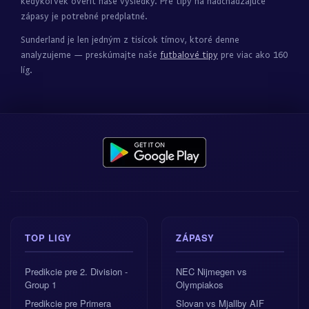
kedykoľvek overiť naše výsledky. Pre tipy na nadchádzajúce
zápasy je potrebné predplatné.
Sunderland je len jedným z tisícok tímov, ktoré denne
analyzujeme — preskúmajte naše
futbalové tipy
pre viac ako 160
líg.
TOP LIGY
ZÁPASY
Predikcie pre 2. Division -
NEC Nijmegen vs
Group 1
Olympiakos
Predikcie pre Primera
Slovan vs Mjallby AIF