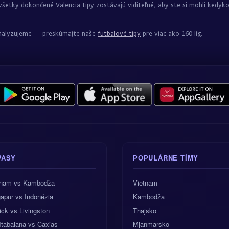
šetky dokončené Valencia tipy zostávajú viditeľné, aby ste si mohli kedyko
 analyzujeme — preskúmajte naše
futbalové tipy
pre viac ako 160 líg.
PASY
POPULÁRNE TÍMY
tnam vs Kambodža
Vietnam
apur vs Indonézia
Kambodža
ick vs Livingston
Thajsko
Itabaiana vs Caxias
Mjanmarsko