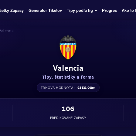
šetky Zápasy
Generátor Tiketov
Tipy podľa líg
Progres
Ako to 
Valencia
Valencia
Tipy, štatistiky a forma
€156.00m
TRHOVÁ HODNOTA:
106
PREDIKOVANÉ ZÁPASY