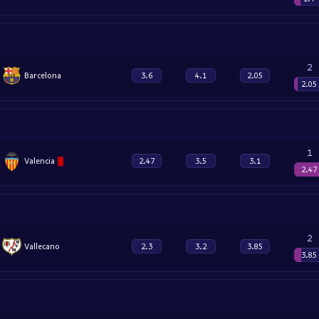
2
Barcelona
3.6
4.1
2.05
2.05
1
Valencia
2.47
3.5
3.1
2.47
2
Vallecano
2.3
3.2
3.85
3.85