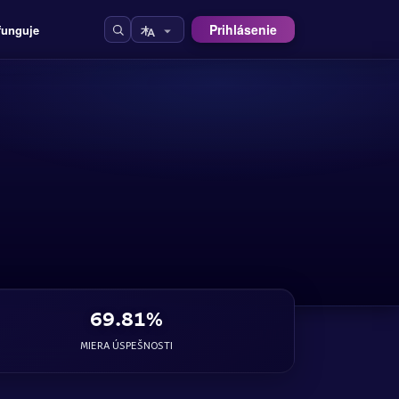
Prihlásenie
funguje
69.81%
MIERA ÚSPEŠNOSTI