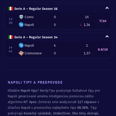
Serie A - Regular Season 35
Como
0
1X
12
7/10
00
Napoli
0
1.34
Serie A - Regular Season 34
Napoli
4
1
14
8.8/10
45
Cremonese
0
1.37
NAPOLI TIPY A PREDPOVEDE
Hľadáte
Napoli tipy
? NerdyTips poskytuje futbalové tipy pre
Napoli generované umelou inteligenciou pomocou nášho
algoritmu
NT Apex
. Doteraz sme analyzovali
117 zápasov
s
účasťou Napoli s presnosťou najlepšieho tipu
68.38%
. Tipy
pokrývajú
Konečný výsledok, Under/Over, Oba tímy skórujú,