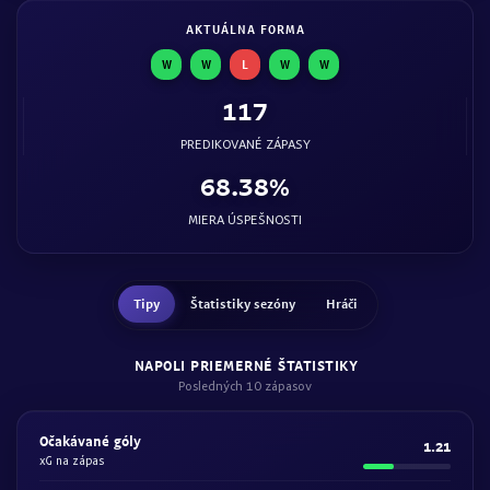
AKTUÁLNA FORMA
W
W
L
W
W
117
PREDIKOVANÉ ZÁPASY
68.38%
MIERA ÚSPEŠNOSTI
Tipy
Štatistiky sezóny
Hráči
NAPOLI PRIEMERNÉ ŠTATISTIKY
Posledných 10 zápasov
Očakávané góly
1.21
xG na zápas