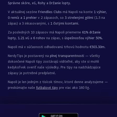
Správne skóre, xG, Rohy a Držanie lopty
.
V aktuálnej sezóne
Friendlies Clubs
má Napoli na konte
1 výhier,
0 remíz a 1 prehier
v 2 zápasoch, so
3 strelenými gólmi
(1.5 na
zápas) a 3 inkasovanými, s
1 čistými kontami
.
Za posledných 10 zápasov má Napoli priemerne
61% držanie
lopty
,
1.21 xG
a
6 rohov
na zápas, s
úspešnosťou výhier 50%
.
Napoli má v súčasnosti odhadovanú trhovú hodnotu
€503.30m
.
NerdyTips je postavený na
plnej transparentnosti
— všetky
dokončené Napoli tipy zostávajú viditeľné, aby ste si mohli
kedykoľvek overiť naše výsledky. Pre tipy na nadchádzajúce
zápasy je potrebné predplatné.
Napoli je len jedným z tisícok tímov, ktoré denne analyzujeme —
preskúmajte naše
futbalové tipy
pre viac ako 160 líg.