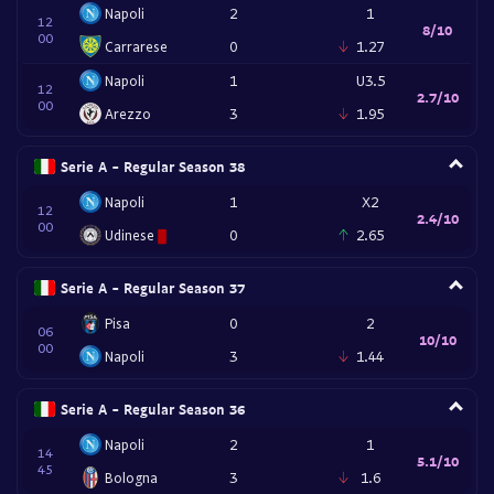
Napoli
2
1
12
8/10
00
Carrarese
0
1.27
Napoli
1
U3.5
12
2.7/10
00
Arezzo
3
1.95
Serie A - Regular Season 38
Napoli
1
X2
12
2.4/10
00
Udinese
0
2.65
Serie A - Regular Season 37
Pisa
0
2
06
10/10
00
Napoli
3
1.44
Serie A - Regular Season 36
Napoli
2
1
14
5.1/10
45
Bologna
3
1.6