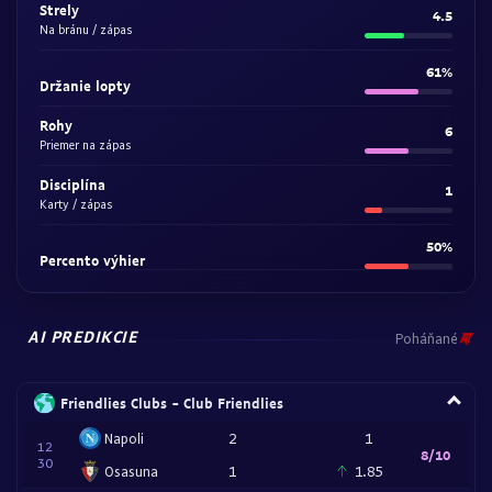
Strely
4.5
Na bránu / zápas
61%
Držanie lopty
Rohy
6
Priemer na zápas
Disciplína
1
Karty / zápas
50%
Percento výhier
AI PREDIKCIE
Poháňané
Friendlies Clubs - Club Friendlies
Napoli
2
1
12
8/10
30
Osasuna
1
1.85