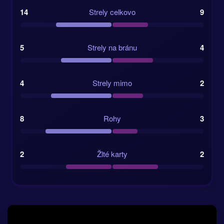
14
Strely celkovo
9
5
Strely na bránu
4
4
Strely mimo
2
8
Rohy
3
2
Žlté karty
2