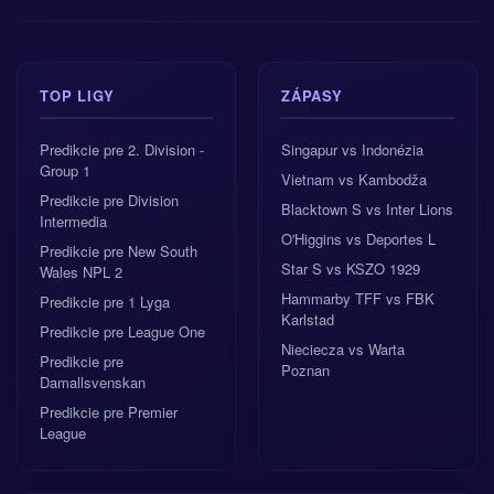
TOP LIGY
ZÁPASY
Predikcie pre 2. Division -
Singapur vs Indonézia
Group 1
Vietnam vs Kambodža
Predikcie pre Division
Blacktown S vs Inter Lions
Intermedia
O'Higgins vs Deportes L
Predikcie pre New South
Star S vs KSZO 1929
Wales NPL 2
Hammarby TFF vs FBK
Predikcie pre 1 Lyga
Karlstad
Predikcie pre League One
Nieciecza vs Warta
Predikcie pre
Poznan
Damallsvenskan
Predikcie pre Premier
League