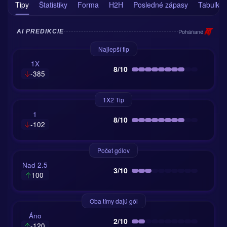
Tipy
Štatistiky
Forma
H2H
Posledné zápasy
Tabuľka
Poháňané
AI PREDIKCIE
Najlepší tip
1X
8/10
-385
1X2 Tip
1
8/10
-102
Počet gólov
Nad 2.5
3/10
100
Oba tímy dajú gól
Áno
2/10
-120