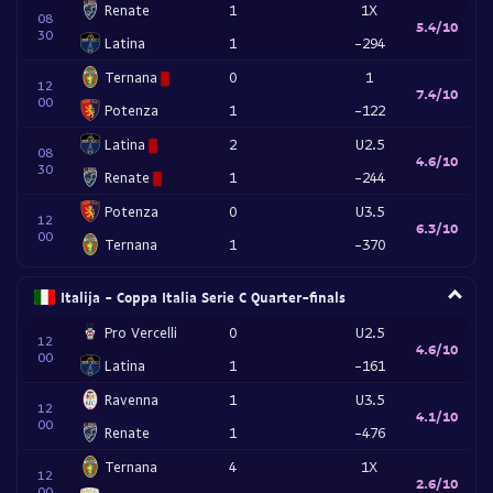
Renate
1
1X
08
5.4/10
30
Latina
1
-294
Ternana
0
1
12
7.4/10
00
Potenza
1
-122
Latina
2
U2.5
08
4.6/10
30
Renate
1
-244
Potenza
0
U3.5
12
6.3/10
00
Ternana
1
-370
Italija - Coppa Italia Serie C Quarter-finals
Pro Vercelli
0
U2.5
12
4.6/10
00
Latina
1
-161
Ravenna
1
U3.5
12
4.1/10
00
Renate
1
-476
Ternana
4
1X
12
2.6/10
00