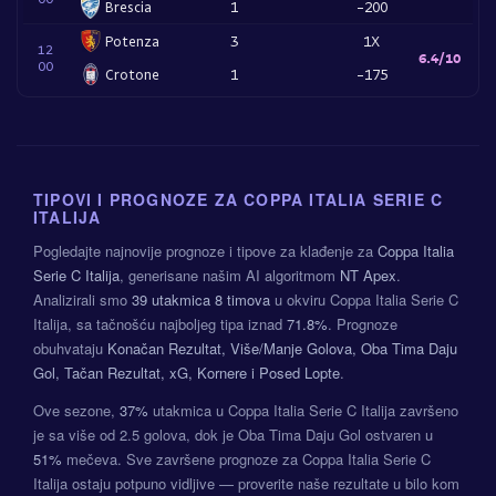
Brescia
1
-200
Potenza
3
1X
12
6.4/10
00
Crotone
1
-175
TIPOVI I PROGNOZE ZA COPPA ITALIA SERIE C
ITALIJA
Pogledajte najnovije prognoze i tipove za klađenje za
Coppa Italia
Serie C Italija
, generisane našim AI algoritmom
NT Apex
.
Analizirali smo
39 utakmica
8 timova
u okviru Coppa Italia Serie C
Italija, sa tačnošću najboljeg tipa iznad
71.8%
. Prognoze
obuhvataju
Konačan Rezultat, Više/Manje Golova, Oba Tima Daju
Gol, Tačan Rezultat, xG, Kornere i Posed Lopte
.
Ove sezone,
37%
utakmica u Coppa Italia Serie C Italija završeno
je sa više od 2.5 golova, dok je Oba Tima Daju Gol ostvaren u
51%
mečeva. Sve završene prognoze za Coppa Italia Serie C
Italija ostaju potpuno vidljive — proverite naše rezultate u bilo kom