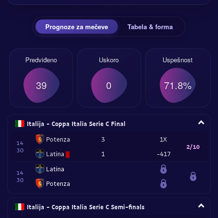
Prognoze za mečeve
Tabela & forma
Predviđeno
Uskoro
Uspešnost
39
0
71.8%
Italija - Coppa Italia Serie C Final
Potenza
3
1X
14
2/10
30
Latina
1
-417
Latina
14
30
Potenza
Italija - Coppa Italia Serie C Semi-finals