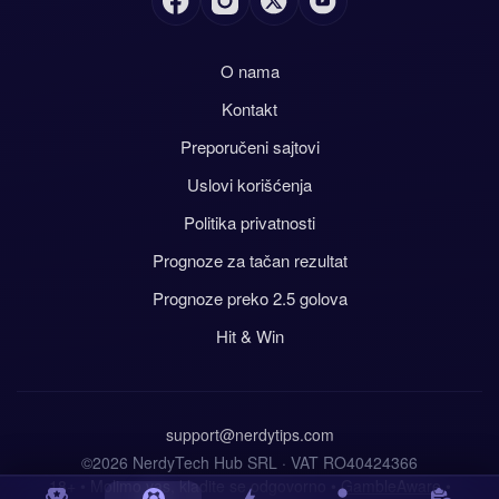
O nama
Kontakt
Preporučeni sajtovi
Uslovi korišćenja
Politika privatnosti
Prognoze za tačan rezultat
Prognoze preko 2.5 golova
Hit & Win
support@nerdytips.com
©2026 NerdyTech Hub SRL · VAT RO40424366
18+ • Molimo vas, kladite se odgovorno •
GambleAware
•