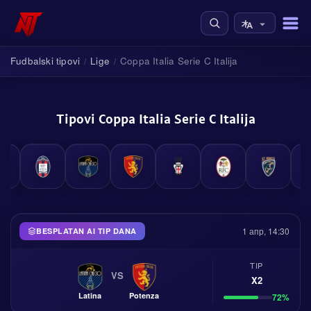
Fudbalski tipovi
Lige
Coppa Italia Serie C Italija
/
/
Tipovi Coppa Italia Serie C Italija
1 апр, 14:30
BESPLATAN AI TIP DANA
TIP
VS
X2
Latina
Potenza
72%