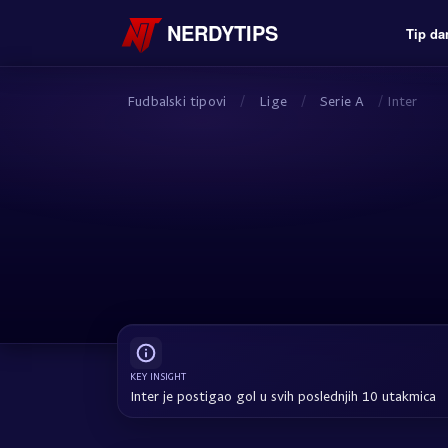
NERDYTIPS
Tip da
Fudbalski tipovi
/
Lige
/
Serie A
/
Inter
KEY INSIGHT
Inter je postigao gol u svih poslednjih 10 utakmica