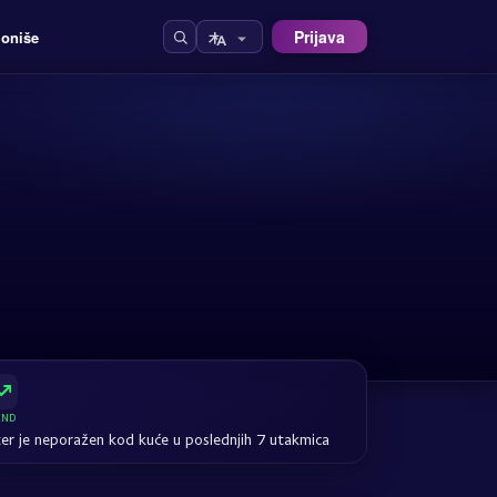
Prijava
ioniše
END
ter je neporažen kod kuće u poslednjih 7 utakmica