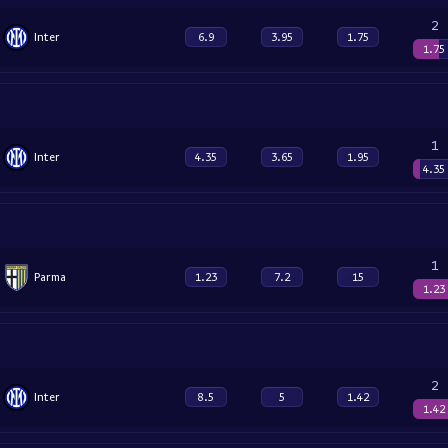
2
Inter
6.9
3.95
1.75
1.75
1
Inter
4.35
3.65
1.95
4.35
1
Parma
1.23
7.2
15
1.23
2
Inter
8.5
5
1.42
1.42