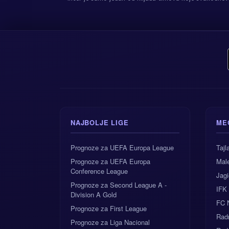
NAJBOLJE LIGE
ME
Prognoze za UEFA Europa League
Tajl
Prognoze za UEFA Europa
Male
Conference League
Jagi
Prognoze za Second League A -
IFK
Division A Gold
FC 
Prognoze za First League
Radn
Prognoze za Liga Nacional