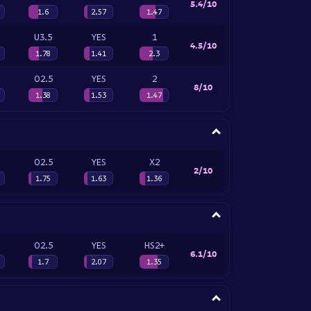
5.4/10
1.6
2.57
1.47
U3.5
YES
1
4.5/10
1.78
1.41
2.3
O2.5
YES
2
8/10
1.38
1.53
1.47
O2.5
YES
X2
2/10
1.75
1.63
1.36
O2.5
YES
HS2+
6.1/10
1.7
2.07
1.35