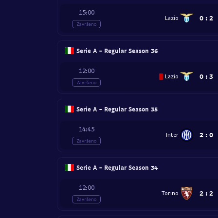
15:00
0
:
2
Lazio
Završeno
Serie A - Regular Season 36
12:00
0
:
3
Lazio
Završeno
Serie A - Regular Season 35
14:45
2
:
0
Inter
Završeno
Serie A - Regular Season 34
12:00
2
:
2
Torino
Završeno