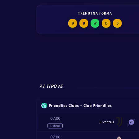
TRENUTNA FORMA
D
D
W
D
D
AI TIPOVE
Friendlies Clubs - Club Friendlies
07:00
Juventus
Uskoro
07:00