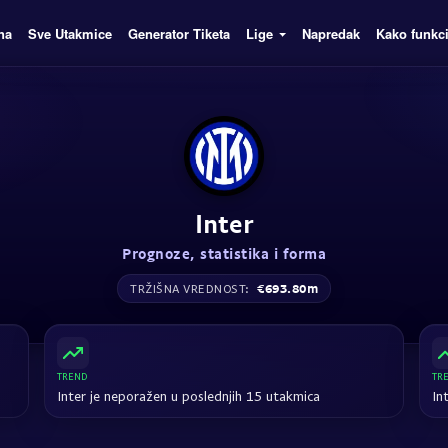
na
Sve Utakmice
Generator Tiketa
Lige
Napredak
Kako funkc
Inter
Prognoze, statistika i forma
€693.80m
TRŽIŠNA VREDNOST:
TREND
TR
Inter je neporažen u poslednjih 15 utakmica
In