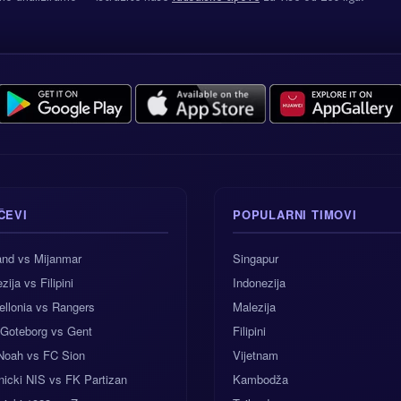
ČEVI
POPULARNI TIMOVI
and vs Mijanmar
Singapur
zija vs Filipini
Indonezija
ellonia vs Rangers
Malezija
 Goteborg vs Gent
Filipini
Noah vs FC Sion
Vijetnam
icki NIS vs FK Partizan
Kambodža