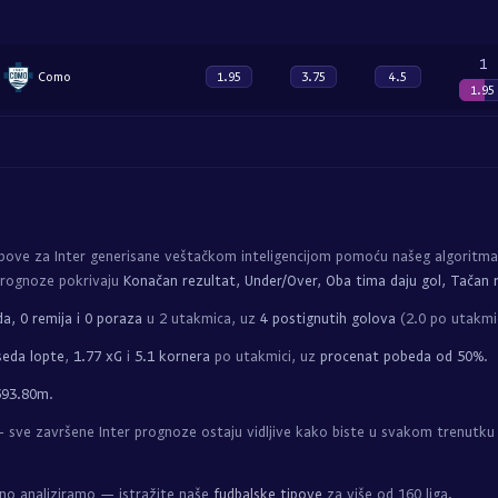
1
Como
1.95
3.75
4.5
1.95
ipove za Inter generisane veštačkom inteligencijom pomoću našeg algoritm
Prognoze pokrivaju
Konačan rezultat, Under/Over, Oba tima daju gol, Tačan r
a, 0 remija i 0 poraza
u 2 utakmica, uz
4 postignutih golova
(2.0 po utakmic
eda lopte
,
1.77 xG
i
5.1 kornera
po utakmici, uz
procenat pobeda od 50%
.
693.80m
.
sve završene Inter prognoze ostaju vidljive kako biste u svakom trenutku
vno analiziramo — istražite naše
fudbalske tipove
za više od 160 liga.