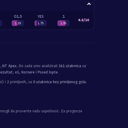
O1.5
YES
1
6.5/10
1.29
1.75
1.95
a,
NT Apex
. Do sada smo analizirali
141 utakmica
sa
ezultat, xG, Kornere i Posed lopte
.
i) i 2 primljenih, sa
0 utakmica bez primljenog gola
.
 mogli da proverite našu uspešnost. Za prognoze