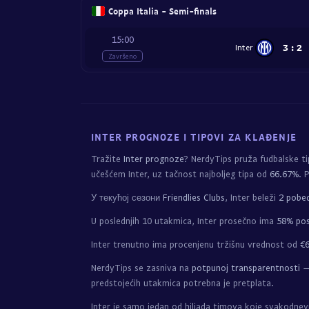
Coppa Italia - Semi-finals
15:00
3
:
2
Inter
Završeno
INTER PROGNOZE I TIPOVI ZA KLAĐENJE
Tražite
Inter prognoze
? NerdyTips pruža fudbalske t
učešćem Inter, uz tačnost najboljeg tipa od
66.67%
. 
У текућој сезони
Friendlies Clubs
, Inter beleži
2 pobed
U poslednjih 10 utakmica, Inter prosečno ima
58% pos
Inter trenutno ima procenjenu tržišnu vrednost od
€
NerdyTips se zasniva na
potpunoj transparentnosti
— 
predstojećih utakmica potrebna je pretplata.
Inter je samo jedan od hiljada timova koje svakodne