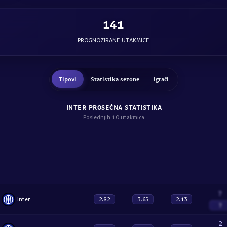
141
PROGNOZIRANE UTAKMICE
Tipovi
Statistika sezone
Igrači
INTER PROSEČNA STATISTIKA
Poslednjih 10 utakmica
?
Inter
2.82
3.65
2.13
?
2