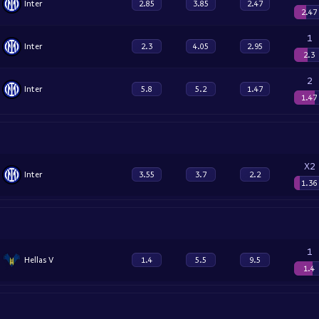
Inter
2.85
3.85
2.47
2.47
1
Inter
2.3
4.05
2.95
2.3
2
Inter
5.8
5.2
1.47
1.47
X2
Inter
3.55
3.7
2.2
1.36
1
Hellas V
1.4
5.5
9.5
1.4