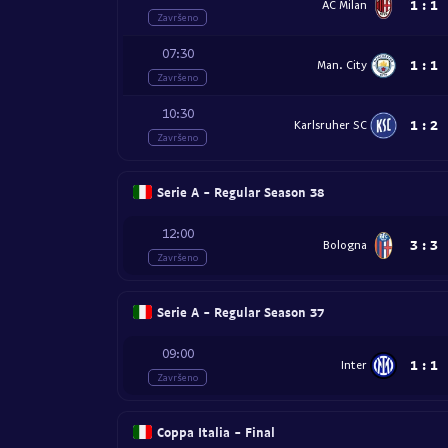
1
:
1
AC Milan
Završeno
07:30
1
:
1
Man. City
Završeno
10:30
1
:
2
Karlsruher SC
Završeno
Serie A - Regular Season 38
12:00
3
:
3
Bologna
Završeno
Serie A - Regular Season 37
09:00
1
:
1
Inter
Završeno
Coppa Italia - Final