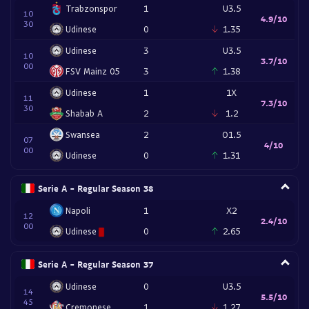
Trabzonspor
1
U3.5
10
4.9/10
30
Udinese
0
1.35
Udinese
3
U3.5
10
3.7/10
00
FSV Mainz 05
3
1.38
Udinese
1
1X
11
7.3/10
30
Shabab A
2
1.2
Swansea
2
O1.5
07
4/10
00
Udinese
0
1.31
Serie A - Regular Season 38
Napoli
1
X2
12
2.4/10
00
Udinese
0
2.65
Serie A - Regular Season 37
Udinese
0
U3.5
14
5.5/10
45
Cremonese
1
1.27