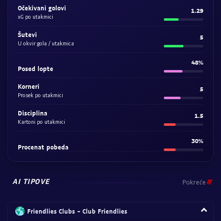
Očekivani golovi
1.29
xG po utakmici
Šutevi
5
U okvir gola / utakmica
48%
Posed lopte
Korneri
5
Prosek po utakmici
Disciplina
1.5
Kartoni po utakmici
30%
Procenat pobeda
AI TIPOVE
Pokreće
Friendlies Clubs - Club Friendlies