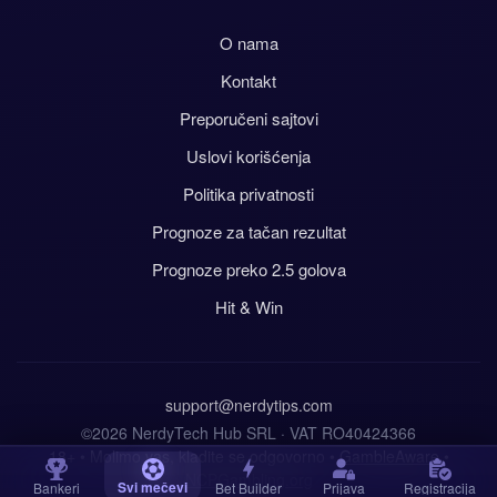
O nama
Kontakt
Preporučeni sajtovi
Uslovi korišćenja
Politika privatnosti
Prognoze za tačan rezultat
Prognoze preko 2.5 golova
Hit & Win
support@nerdytips.com
©2026 NerdyTech Hub SRL · VAT RO40424366
18+ • Molimo vas, kladite se odgovorno •
GambleAware
•
NCPGambling.org
Svi mečevi
Bankeri
Bet Builder
Prijava
Registracija