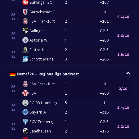
Bahlinger SC
2
-167
Barockstadt F
1
1X
08
4.1/10
00
FSV Frankfurt
2
-161
Balingen
1
O2.5
08
3.6/10
00
Astoria W
4
-400
Eintracht
2
O2.5
08
1.9/10
00
Schott Mainz
0
-286
Nemačka - Regionalliga SudWest
FSV Frankfurt
1
1X
08
2/10
00
FSV II
1
-400
FC 08 Homburg
5
1
08
5.4/10
00
Bayern A
2
-313
SGV Freiberg
1
O2.5
08
2.2/10
00
Sandhausen
2
-175