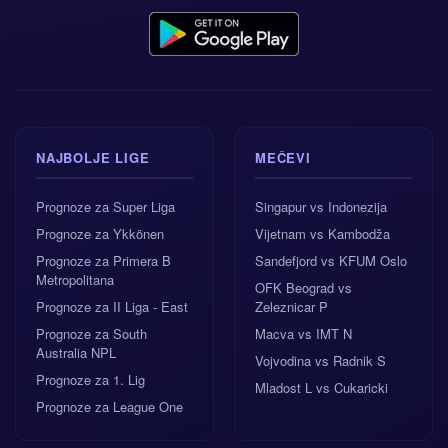
NAJBOLJE LIGE
MEČEVI
Prognoze za Super Liga
Singapur vs Indonezija
Prognoze za Ykkönen
Vijetnam vs Kambodža
Prognoze za Primera B
Sandefjord vs KFUM Oslo
Metropolitana
OFK Beograd vs
Prognoze za II Liga - East
Zeleznicar P
Prognoze za South
Macva vs IMT N
Australia NPL
Vojvodina vs Radnik S
Prognoze za 1. Lig
Mladost L vs Cukaricki
Prognoze za League One