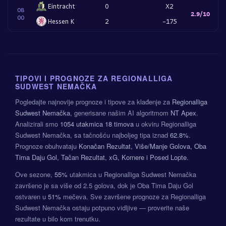
Eintracht
0
X2
08
2.9/10
00
Hessen K
2
-175
TIPOVI I PROGNOZE ZA REGIONALLIGA
SUDWEST NEMAČKA
Pogledajte najnovije prognoze i tipove za klađenje za
Regionalliga
Sudwest Nemačka
, generisane našim AI algoritmom
NT Apex
.
Analizirali smo
1054 utakmica
18 timova
u okviru Regionalliga
Sudwest Nemačka, sa tačnošću najboljeg tipa iznad
62.8%
.
Prognoze obuhvataju
Konačan Rezultat, Više/Manje Golova, Oba
Tima Daju Gol, Tačan Rezultat, xG, Kornere i Posed Lopte
.
Ove sezone,
55%
utakmica u Regionalliga Sudwest Nemačka
završeno je sa više od 2.5 golova, dok je Oba Tima Daju Gol
ostvaren u
51%
mečeva. Sve završene prognoze za Regionalliga
Sudwest Nemačka ostaju potpuno vidljive — proverite naše
rezultate u bilo kom trenutku.