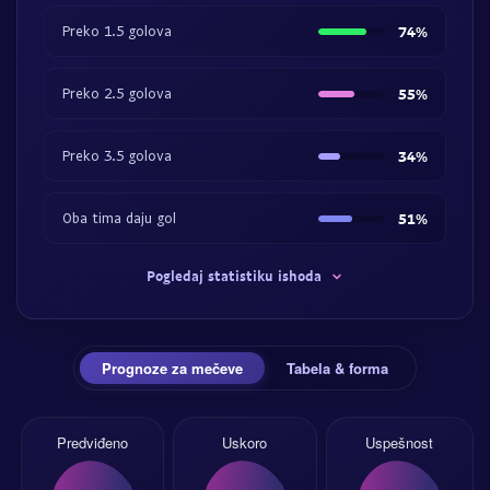
Preko 1.5 golova
74%
Preko 2.5 golova
55%
Preko 3.5 golova
34%
Oba tima daju gol
51%
Pogledaj statistiku ishoda
Prognoze za mečeve
Tabela & forma
Predviđeno
Uskoro
Uspešnost