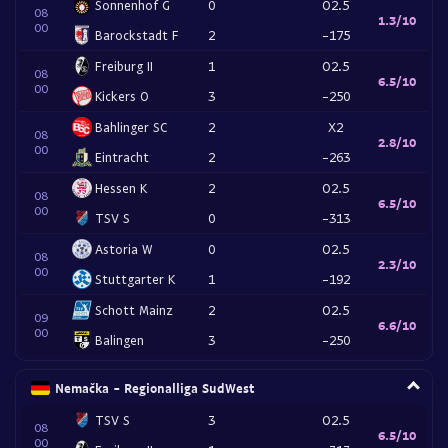
Sonnenhof G
0
O2.5
08
1.3/10
00
Barockstadt F
2
-175
Freiburg II
1
O2.5
08
6.5/10
00
Kickers O
3
-250
Bahlinger SC
2
X2
08
2.8/10
00
Eintracht
2
-263
Hessen K
2
O2.5
08
6.5/10
00
TSV S
0
-313
Astoria W
0
O2.5
08
2.3/10
00
Stuttgarter K
1
-192
Schott Mainz
2
O2.5
09
6.6/10
00
Balingen
3
-250
Nemačka - Regionalliga SudWest
TSV S
3
O2.5
08
6.5/10
00