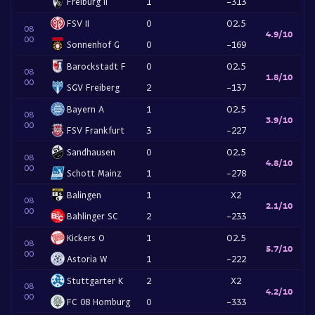
Freiburg II
1
-313
FSV II
0
O2.5
08
4.9/10
00
Sonnenhof G
0
-169
Barockstadt F
0
O2.5
08
1.8/10
00
SGV Freiberg
2
-137
Bayern A
1
O2.5
08
3.9/10
00
FSV Frankfurt
3
-227
Sandhausen
0
O2.5
08
4.8/10
00
Schott Mainz
1
-278
Balingen
1
X2
08
2.1/10
00
Bahlinger SC
2
-233
Kickers O
1
O2.5
08
5.7/10
00
Astoria W
1
-222
Stuttgarter K
2
X2
08
4.2/10
00
FC 08 Homburg
0
-333