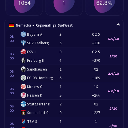
1054
1
62.8%
Nemačka - Regionalliga SudWest
Bayern A
3
O2.5
08
5.4/10
00
SGV Freiberg
3
-238
FSV II
0
O2.5
08
5/10
00
Freiburg II
4
-370
Sandhausen
1
X2
08
2.4/10
00
FC 08 Homburg
3
-189
Kickers O
1
1X
08
4.6/10
00
Hessen K
3
-244
Stuttgarter K
2
X2
08
2/10
00
Sonnenhof G
0
-227
TSV S
4
1
08
8/10
00