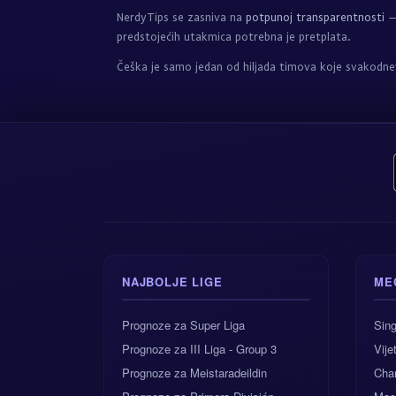
NerdyTips se zasniva na
potpunoj transparentnosti
— 
predstojećih utakmica potrebna je pretplata.
Češka je samo jedan od hiljada timova koje svakodn
NAJBOLJE LIGE
ME
Prognoze za Super Liga
Sing
Prognoze za III Liga - Group 3
Vij
Prognoze za Meistaradeildin
Char