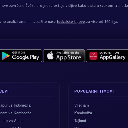
sve završene Češka prognoze ostaju vidljive kako biste u svakom trenutk
evno analiziramo — istražite naše
fudbalske tipove
za više od 160 liga.
ČEVI
POPULARNI TIMOVI
apur vs Indonezija
Vijetnam
etnam vs Kambodža
Kambodža
lotte vs Atlas
Tajland