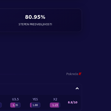
80.95%
STEPEN PREDVIDLJIVOSTI
Pokreće
U3.5
YES
X2
8.5/10
1.35
1.88
1.23