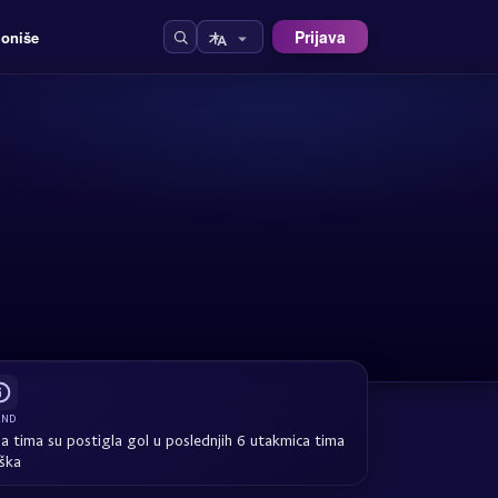
Prijava
ioniše
END
a tima su postigla gol u poslednjih 6 utakmica tima
ška