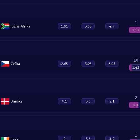
1
Južna Afrika
1.91
3.55
4.7
1.91
1X
Češka
2.65
3.25
3.05
1.42
2
Danska
4.1
3.5
2.1
2.1
1
2
3.5
4.2
Irska