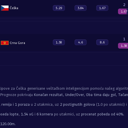
2
Češka
5.29
3.84
1.67
1.67
1
1.38
4.6
8.6
Crna Gora
1.38
 tipove za Češka generisane veštačkom inteligencijom pomoću našeg algori
 Prognoze pokrivaju
Konačan rezultat, Under/Over, Oba tima daju gol, Tačan
 remija i 1 poraza
u 2 utakmica, uz
2 postignutih golova
(1.0 po utakmici) i 
seda lopte
,
1.54 xG
i
6 kornera
po utakmici, uz
procenat pobeda od 40%
.
€120.00m
.