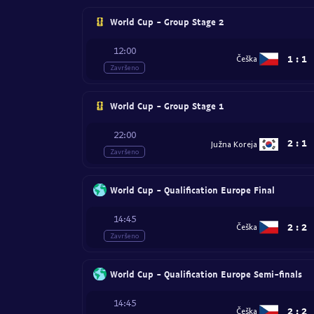
World Cup - Group Stage 2
12:00
1
:
1
Češka
Završeno
World Cup - Group Stage 1
22:00
2
:
1
Južna Koreja
Završeno
World Cup - Qualification Europe Final
14:45
2
:
2
Češka
Završeno
World Cup - Qualification Europe Semi-finals
14:45
2
:
2
Češka