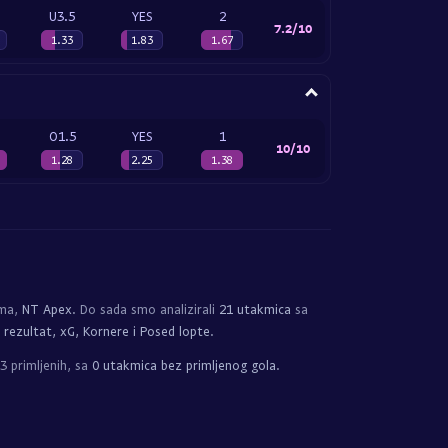
U3.5
YES
2
7.2/10
1.33
1.83
1.67
O1.5
YES
1
10/10
1.28
2.25
1.38
tma,
NT Apex
. Do sada smo analizirali
21 utakmica
sa
 rezultat, xG, Kornere i Posed lopte
.
3 primljenih, sa
0 utakmica bez primljenog gola
.