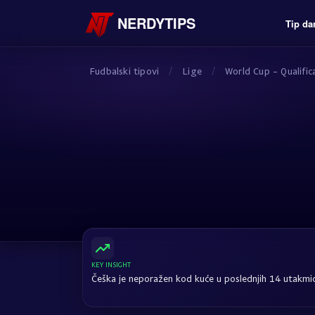
NERDYTIPS
Tip da
Fudbalski tipovi
/
Lige
/
World Cup - Qualifi
KEY INSIGHT
Češka je neporažen kod kuće u poslednjih 14 utakmi