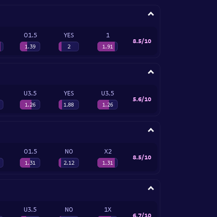
O1.5
YES
1
8.5/10
1.39
2
1.91
U3.5
YES
U3.5
5.6/10
1.26
1.88
1.26
O1.5
NO
X2
8.5/10
1.31
2.12
1.31
U3.5
NO
1X
6.7/10