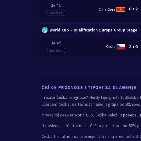
14:45
0
:
2
Crna Gora
Završeno
World Cup - Qualification Europe Group Stage
14:45
2
:
0
Češka
Završeno
ČEŠKA PROGNOZE I TIPOVI ZA KLAĐENJE
Tražite
Češka prognoze
? NerdyTips pruža fudbalske
učešćem Češka, uz tačnost najboljeg tipa od
80.95%
.
У текућој сезони
World Cup
, Češka beleži
0 pobeda, 1
U poslednjih 10 utakmica, Češka prosečno ima
52% po
Češka trenutno ima procenjenu tržišnu vrednost od