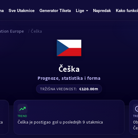
na
Sve Utakmice
Generator Tiketa
Lige
Napredak
Kako funkc
cation Europe
/
Češka
Češka
Prognoze, statistika i forma
€120.00m
TRŽIŠNA VREDNOST:
TREND
TR
ca
Češka je postigao gol u poslednjih 9 utakmica
Ob
Če