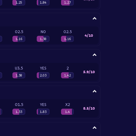
1.25
1.84
1.27
O2.5
NO
O2.5
4/10
1.16
1.38
1.16
U3.5
YES
2
5.9/10
1.38
2.03
1.42
O1.5
YES
X2
8.5/10
1.33
1.83
1.4