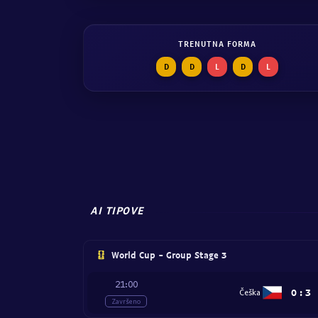
TRENUTNA FORMA
D
D
L
D
L
AI TIPOVE
World Cup - Group Stage 3
21:00
0
:
3
Češka
Završeno