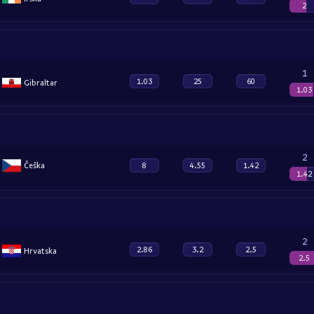
2
1
1.03
25
60
Gibraltar
1.03
2
Češka
8
4.55
1.42
1.42
2
2.86
3.2
2.5
Hrvatska
2.5