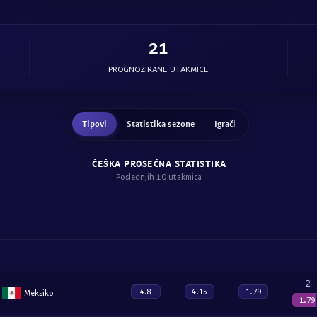
21
PROGNOZIRANE UTAKMICE
Tipovi
Statistika sezone
Igrači
ČEŠKA PROSEČNA STATISTIKA
Poslednjih 10 utakmica
2
4.8
4.15
1.79
Meksiko
1.79