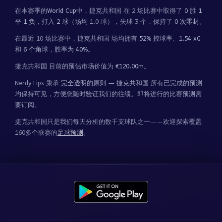
在本赛季的
World Cup
中，捷克共和国 在 2 场比赛中取得了
0 胜 1
平 1 负
，打入
2 球
（场均 1.0 球），失球 3 个，保持了
0 次零封
。
在最近 10 场比赛中，捷克共和国 场均拥有
52% 控球率
、
1.54 xG
和
6 个角球
，
胜率为 40%
。
捷克共和国 目前的预估市场价值为
€120.00m
。
NerdyTips 秉承
完全透明
的原则 — 捷克共和国 所有已完成的预测
均保持可见，方便您随时验证我们的往绩。即将进行的比赛预测需
要订阅。
捷克共和国只是我们每天分析的数千支球队之一——欢迎探索覆盖
160多个联赛的
足球预测
。