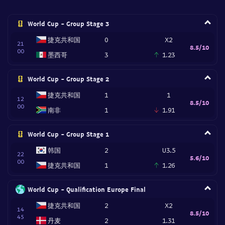
World Cup - Group Stage 3
捷克共和国
0
X2
21
8.5/10
00
墨西哥
3
1.23
World Cup - Group Stage 2
捷克共和国
1
1
12
8.5/10
00
南非
1
1.91
World Cup - Group Stage 1
韩国
2
U3.5
22
5.6/10
00
捷克共和国
1
1.26
World Cup - Qualification Europe Final
捷克共和国
2
X2
14
8.5/10
45
丹麦
2
1.31