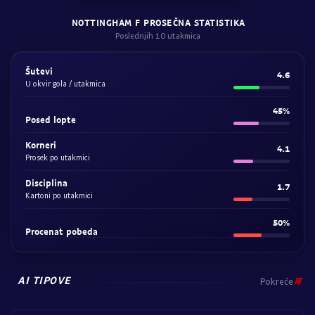
NOTTINGHAM F PROSEČNA STATISTIKA
Poslednjih 10 utakmica
Šutevi
4.6
U okvir gola / utakmica
45%
Posed lopte
Korneri
4.1
Prosek po utakmici
Disciplina
1.7
Kartoni po utakmici
50%
Procenat pobeda
AI TIPOVE
Pokreće