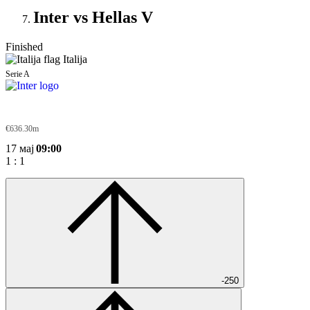
Inter vs Hellas V
Finished
Italija
Serie A
Inter
€636.30m
17 мај
09:00
1
:
1
-250