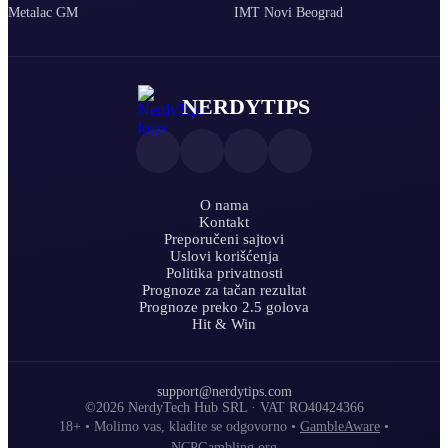
Metalac GM
IMT Novi Beograd
NERDYTIPS
O nama
Kontakt
Preporučeni sajtovi
Uslovi korišćenja
Politika privatnosti
Prognoze za tačan rezultat
Prognoze preko 2.5 golova
Hit & Win
support@nerdytips.com
©2026 NerdyTech Hub SRL · VAT RO40424366
18+ • Molimo vas, kladite se odgovorno •
GambleAware
•
NCPGambling.org