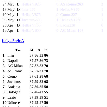
24 May
L
Hellas V
925
0
AS Roma
-263
2
17 May
D
Inter
-250
1
Hellas V
850
1
10 May
L
Hellas V
875
0
Como
-227
1
03 May
D
Juventus
-500
1
Hellas V
1750
1
25 Apr
D
Hellas V
155
0
Lecce
230
0
19 Apr
L
Hellas V
600
0
AC Milan
-167
1
Italy - Serie A
Tim
M
G
P
1
Inter
37
86-32
86
2
Napoli
37
57-36
73
3
AC Milan
37
52-33
70
4
AS Roma
37
57-31
70
5
Como
37
61-28
68
6
Juventus
37
59-32
68
7
Atalanta
37
50-35
58
8
Bologna
37
46-43
55
9
Lazio
37
39-39
51
10
Udinese
37
45-47
50