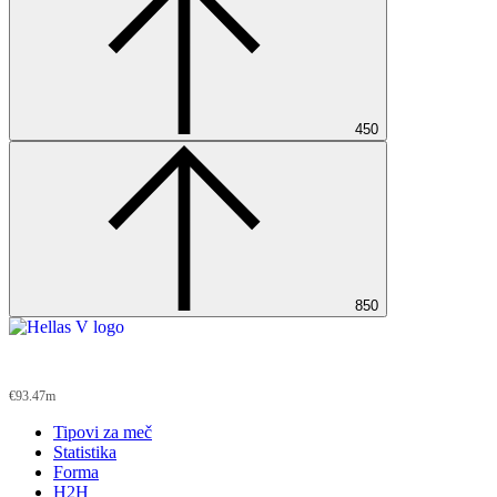
450
850
Hellas V
€93.47m
Tipovi za meč
Statistika
Forma
H2H