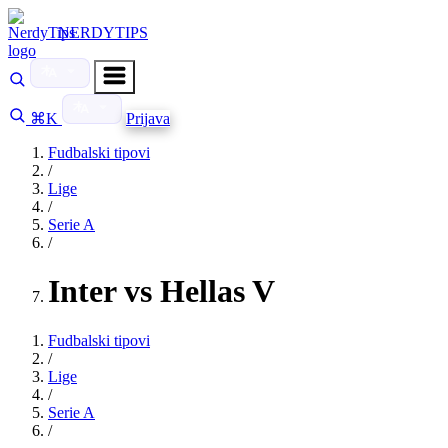
NERDYTIPS
⌘K
Prijava
Fudbalski tipovi
/
Lige
/
Serie A
/
Inter vs Hellas V
Fudbalski tipovi
/
Lige
/
Serie A
/