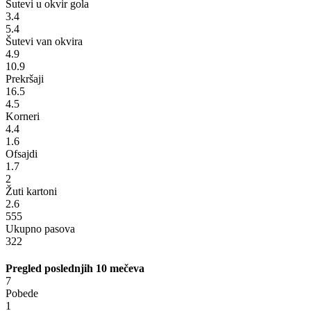
Šutevi u okvir gola
3.4
5.4
Šutevi van okvira
4.9
10.9
Prekršaji
16.5
4.5
Korneri
4.4
1.6
Ofsajdi
1.7
2
Žuti kartoni
2.6
555
Ukupno pasova
322
Pregled poslednjih 10 mečeva
7
Pobede
1