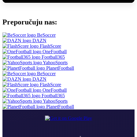
Preporučuju nas:
BeSoccer
DAZN
FlashScore
OneFootball
Football365
YahooSports
PlanetFootball
BeSoccer
DAZN
FlashScore
OneFootball
Football365
YahooSports
PlanetFootball