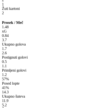
1
Žuti kartoni
2
Prosek / Meč
1.48
xG
0.84
3.7
Ukupno golova
1.7
2.6
Postignuti golovi
0.5
1.1
Primljeni golovi
1.2
57%
Posed lopte
41%
14.3
Ukupno šuteva
11.9
5.2