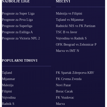
NAJBOLJE LIGE
MEČEVI
Prognoze za Super Liga
Malezija vs Filipini
Prognoze za Prva Liga
Tajland vs Mijanmar
Prognoze za Superliga
Radnicki NIS vs FK Partizan
Prognoze za Esiliiga A
TSC B vs Javor
Prognoze za Victoria NPL 2
Vojvodina vs Radnik S
OFK Beograd vs Zeleznicar P
Macva vs IMT N
POPULARNI TIMOVI
Tajland
FK Spartak Zdrepceva KRV
Mijanmar
FK Crvena Zvezda
Malezija
Novi Pazar
Filipini
Borac Cacak
Vojvodina
FK Vozdovac
Radnik S
Macva