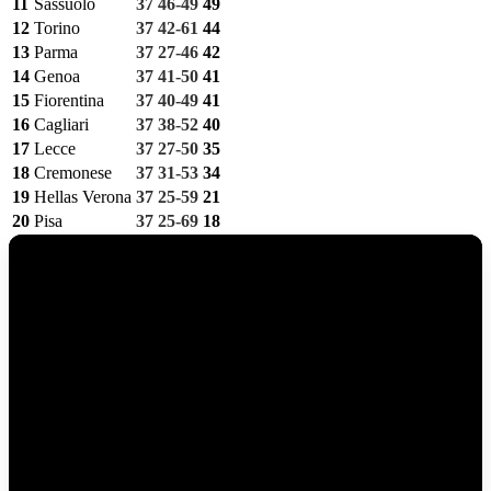
11
Sassuolo
37
46-49
49
12
Torino
37
42-61
44
13
Parma
37
27-46
42
14
Genoa
37
41-50
41
15
Fiorentina
37
40-49
41
16
Cagliari
37
38-52
40
17
Lecce
37
27-50
35
18
Cremonese
37
31-53
34
19
Hellas Verona
37
25-59
21
20
Pisa
37
25-69
18