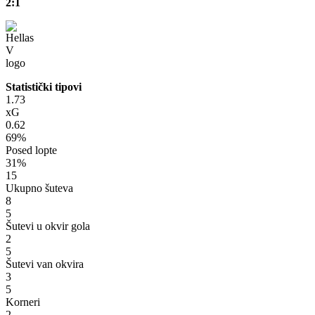
2:1
Statistički tipovi
1.73
xG
0.62
69%
Posed lopte
31%
15
Ukupno šuteva
8
5
Šutevi u okvir gola
2
5
Šutevi van okvira
3
5
Korneri
2