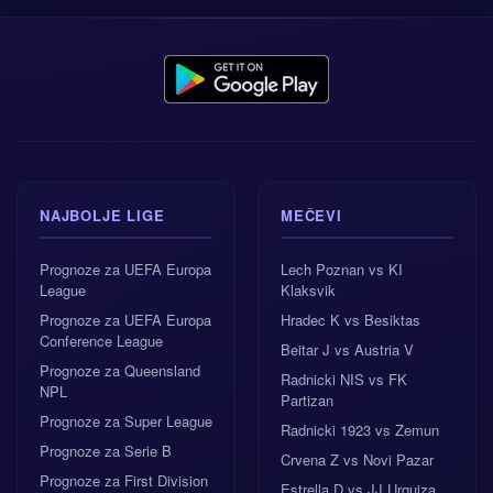
NAJBOLJE LIGE
MEČEVI
Prognoze za UEFA Europa
Lech Poznan vs KI
League
Klaksvik
Prognoze za UEFA Europa
Hradec K vs Besiktas
Conference League
Beitar J vs Austria V
Prognoze za Queensland
Radnicki NIS vs FK
NPL
Partizan
Prognoze za Super League
Radnicki 1923 vs Zemun
Prognoze za Serie B
Crvena Z vs Novi Pazar
Prognoze za First Division
Estrella D vs JJ Urquiza