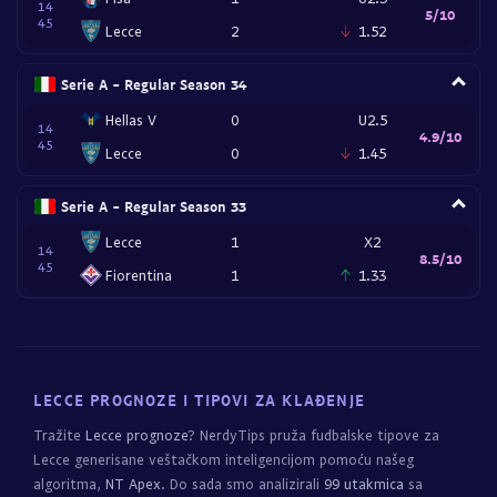
14
5/10
45
Lecce
2
1.52
Serie A - Regular Season 34
Hellas V
0
U2.5
14
4.9/10
45
Lecce
0
1.45
Serie A - Regular Season 33
Lecce
1
X2
14
8.5/10
45
Fiorentina
1
1.33
LECCE PROGNOZE I TIPOVI ZA KLAĐENJE
Tražite
Lecce prognoze
? NerdyTips pruža fudbalske tipove za
Lecce generisane veštačkom inteligencijom pomoću našeg
algoritma,
NT Apex
. Do sada smo analizirali
99 utakmica
sa