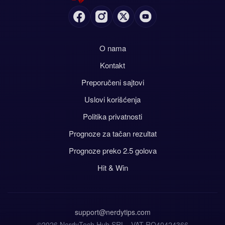
O nama
Kontakt
Preporučeni sajtovi
Uslovi korišćenja
Politika privatnosti
Prognoze za tačan rezultat
Prognoze preko 2.5 golova
Hit & Win
support@nerdytips.com
©2026 NerdyTech Hub SRL · VAT RO40424366