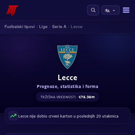
Fudbalski tipovi
Lige
Serie A
Lecce
/
/
/
Lecce
Prognoze, statistika i forma
€75.38m
TRŽIŠNA VREDNOST:
Lecce nije dobio crveni karton u poslednjih 20 utakmica