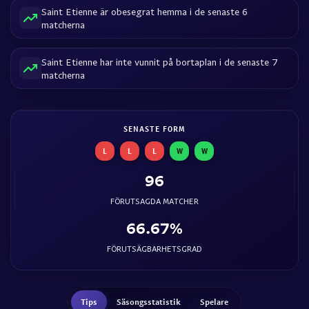
Saint Etienne är obesegrat hemma i de senaste 6
matcherna
Saint Etienne har inte vunnit på bortaplan i de senaste 7
matcherna
SENASTE FORM
L
L
L
W
W
96
FÖRUTSAGDA MATCHER
66.67%
FÖRUTSÄGBARHETSGRAD
Tips
Säsongsstatistik
Spelare