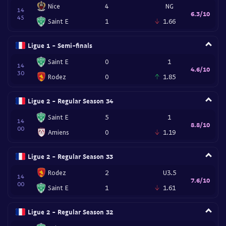
Nice
4
NG
14
6.3/10
45
Saint E
1
1.66
Ligue 1 - Semi-finals
Saint E
0
1
14
4.6/10
30
Rodez
0
1.85
Ligue 2 - Regular Season 34
Saint E
5
1
14
8.8/10
00
Amiens
0
1.19
Ligue 2 - Regular Season 33
Rodez
2
U3.5
14
7.6/10
00
Saint E
1
1.61
Ligue 2 - Regular Season 32