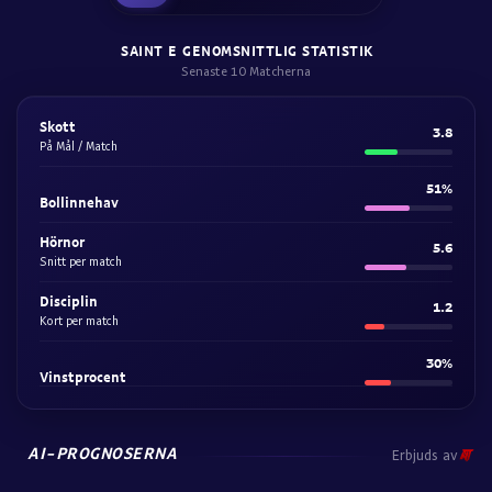
SAINT E GENOMSNITTLIG STATISTIK
Senaste 10 Matcherna
Skott
3.8
På Mål / Match
51%
Bollinnehav
Hörnor
5.6
Snitt per match
Disciplin
1.2
Kort per match
30%
Vinstprocent
AI-PROGNOSERNA
Erbjuds av