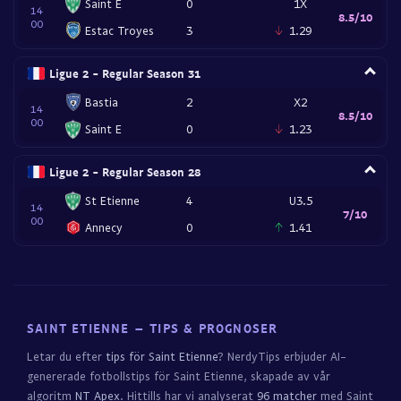
Saint E
0
1X
14
8.5/10
00
Estac Troyes
3
1.29
Ligue 2 - Regular Season 31
Bastia
2
X2
14
8.5/10
00
Saint E
0
1.23
Ligue 2 - Regular Season 28
St Etienne
4
U3.5
14
7/10
00
Annecy
0
1.41
SAINT ETIENNE – TIPS & PROGNOSER
Letar du efter
tips för Saint Etienne
? NerdyTips erbjuder AI-
genererade fotbollstips för Saint Etienne, skapade av vår
algoritm
NT Apex
. Hittills har vi analyserat
96 matcher
med Saint