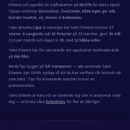
Etienne och uppnått en träffsäkerhet på
66.67%
för bästa tipset.
Tipsen omfattar
Slutresultat, Över/Under, Båda lagen gör mål,
Korrekt resultat, xG, Hörnor & Bollinnehav
.
I den aktuella
Ligue 2
-säsongen har Saint Etienne noterat
17
vinster, 6 oavgjorda och 10 förluster
på 33 matcher, gjort
54 mål
(1.6 per match) och släppt in 38, med
12 hållna nollor
.
Saint Etienne har för närvarande ett uppskattat marknadsvärde
på
€64.95m
.
NerdyTips bygger på
full transparens
— alla avslutade Saint
Etienne-tips förblir synliga så att du kan verifiera vår historik när
som helst. Tips för kommande matcher kräver en
prenumeration.
Saint Etienne är bara ett av tusentals lag som vi analyserar varje
dag — utforska våra
fotbollstips
för fler än 160 ligor.