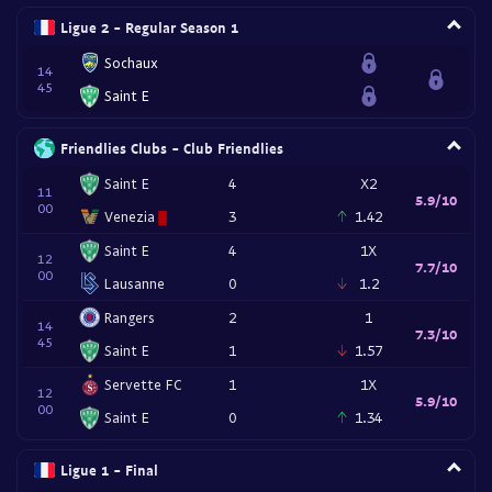
Ligue 2 - Regular Season 1
Sochaux
14
45
Saint E
Friendlies Clubs - Club Friendlies
Saint E
4
X2
11
5.9/10
00
Venezia
3
1.42
Saint E
4
1X
12
7.7/10
00
Lausanne
0
1.2
Rangers
2
1
14
7.3/10
45
Saint E
1
1.57
Servette FC
1
1X
12
5.9/10
00
Saint E
0
1.34
Ligue 1 - Final