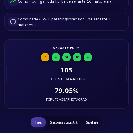
Como fick inga röda kort i de senaste 16 matcherna
Como hade 85%+ passningsprecision i de senaste 11
matcherna
SENASTE FORM
D
W
W
W
W
105
FÖRUTSAGDA MATCHER
79.05%
FÖRUTSÄGBARHETSGRAD
Tips
Säsongsstatistik
Spelare