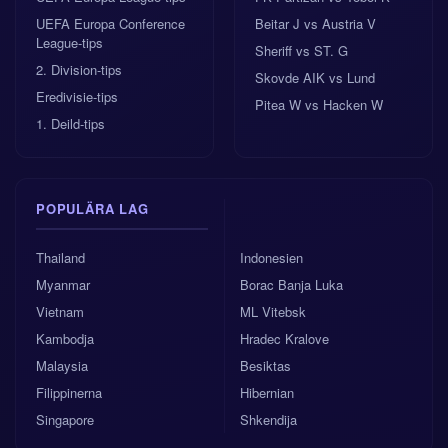
UEFA Europa Conference
Beitar J vs Austria V
League-tips
Sheriff vs ST. G
2. Division-tips
Skovde AIK vs Lund
Eredivisie-tips
Pitea W vs Hacken W
1. Deild-tips
POPULÄRA LAG
Thailand
Indonesien
Myanmar
Borac Banja Luka
Vietnam
ML Vitebsk
Kambodja
Hradec Kralove
Malaysia
Besiktas
Filippinerna
Hibernian
Singapore
Shkendija