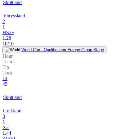
Skottland
Vitryssland
2
1
HS2+
1.28
10/10
World Cup - Qualification Europe Group Stage
Hour
Teams
Tip
Trust
14
45
Skottland
Grekland
3
1
X2
1.44
3.9/10