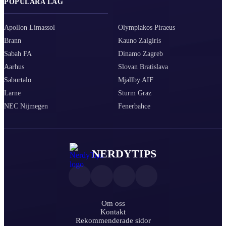
POPULÄRA LAG
Apollon Limassol
Olympiakos Piraeus
Brann
Kauno Zalgiris
Sabah FA
Dinamo Zagreb
Aarhus
Slovan Bratislava
Saburtalo
Mjallby AIF
Larne
Sturm Graz
NEC Nijmegen
Fenerbahce
NERDYTIPS
Om oss
Kontakt
Rekommenderade sidor