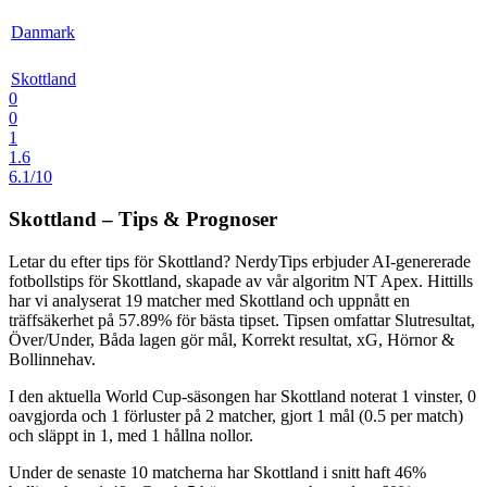
Danmark
Skottland
0
0
1
1.6
6.1/10
Skottland – Tips & Prognoser
Letar du efter
tips för Skottland
? NerdyTips erbjuder AI-genererade
fotbollstips för Skottland, skapade av vår algoritm
NT Apex
. Hittills
har vi analyserat
19 matcher
med Skottland och uppnått en
träffsäkerhet på
57.89%
för bästa tipset. Tipsen omfattar
Slutresultat,
Över/Under, Båda lagen gör mål, Korrekt resultat, xG, Hörnor &
Bollinnehav
.
I den aktuella
World Cup
-säsongen har Skottland noterat
1 vinster, 0
oavgjorda och 1 förluster
på 2 matcher, gjort
1 mål
(0.5 per match)
och släppt in 1, med
1 hållna nollor
.
Under de senaste 10 matcherna har Skottland i snitt haft
46%