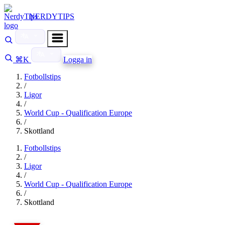
NERDYTIPS
⌘K
Logga in
Fotbollstips
/
Ligor
/
World Cup - Qualification Europe
/
Skottland
Fotbollstips
/
Ligor
/
World Cup - Qualification Europe
/
Skottland