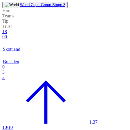
World Cup - Group Stage 3
Hour
Teams
Tip
Trust
18
00
Skottland
Brasilien
0
3
2
1.37
10/10