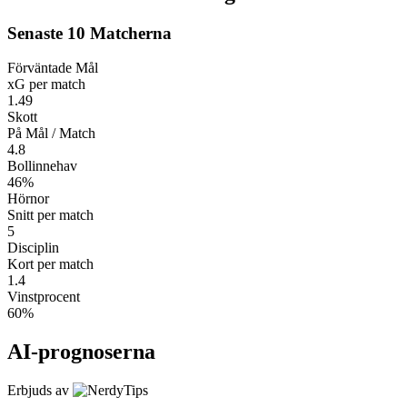
Senaste 10 Matcherna
Förväntade Mål
xG per match
1.49
Skott
På Mål / Match
4.8
Bollinnehav
46%
Hörnor
Snitt per match
5
Disciplin
Kort per match
1.4
Vinstprocent
60%
AI-prognoserna
Erbjuds av