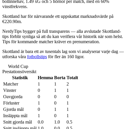
bollinnehav
,
1.49 xG
och
5 hörnor
per match, med en
60%
vinstfrekvens
.
Skottland har för närvarande ett uppskattat marknadsvärde på
€220.90m
.
NerdyTips bygger på
full transparens
— alla avslutade Skottland-
tips förblir synliga så att du kan verifiera vår historik när som helst.
Tips för kommande matcher kräver en prenumeration.
Skottland är bara ett av tusentals lag som vi analyserar varje dag —
utforska våra
fotbollstips
för fler än 160 ligor.
World Cup
World • Säsong 2026
Prestationsöversikt
Statistik
Hemma
Borta
Totalt
Matcher
1
1
2
Vinster
0
1
1
Oavgjorda
0
0
0
Förluster
1
0
1
Gjorda mål
0
1
1
Insläppta mål
1
0
1
Snitt gjorda mål
0.0
1.0
0.5
Snitt insläppta mål
1.0
0.0
0.5