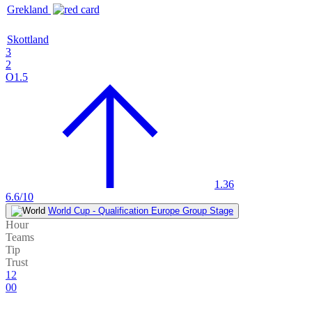
Grekland
Skottland
3
2
O1.5
1.36
6.6/10
World Cup - Qualification Europe Group Stage
Hour
Teams
Tip
Trust
12
00