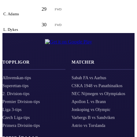
29
6.30
FWD
C. Adams
30
6.30
FWD
L. Dykes
TOPPLIGOR
MATCHER
Allsvenskan-tips
Sabah FA vs Aarhus
Superettan-tips
CSKA 1948 vs Panathinaikos
2. Division-tips
NEC Nijmegen vs Olympiakos
Premier Division-tips
Apollon L vs Brann
Liga 3-tips
Jonkoping vs Olympic
Czech Liga-tips
Varbergs B vs Sandviken
Primera División-tips
Astrio vs Torslanda