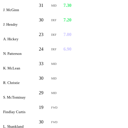
31
7.30
MID
J. McGinn
30
7.20
DEF
J. Hendry
23
7.00
DEF
A. Hickey
24
6.90
DEF
N. Patterson
33
6.70
MID
K. McLean
30
6.60
MID
R. Christie
29
6.50
MID
S. McTominay
19
6.50
FWD
Findlay Curtis
30
6.30
FWD
L. Shankland