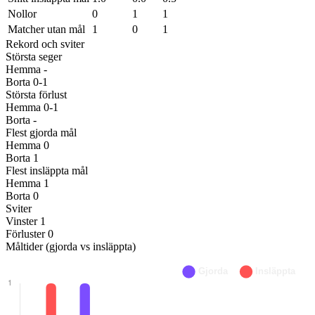
Nollor
0
1
1
Matcher utan mål
1
0
1
Rekord och sviter
Största seger
Hemma
-
Borta
0-1
Största förlust
Hemma
0-1
Borta
-
Flest gjorda mål
Hemma
0
Borta
1
Flest insläppta mål
Hemma
1
Borta
0
Sviter
Vinster
1
Förluster
0
Måltider (gjorda vs insläppta)