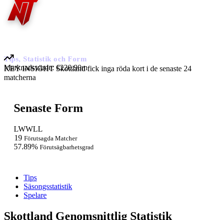
Skottland
Tips, Statistik och Form
Marknadsvärde:
€220.90m
KEY INSIGHT
Skottland fick inga röda kort i de senaste 24
matcherna
Senaste Form
L
W
W
L
L
19
Förutsagda Matcher
57.89%
Förutsägbarhetsgrad
Tips
Säsongsstatistik
Spelare
Skottland Genomsnittlig Statistik