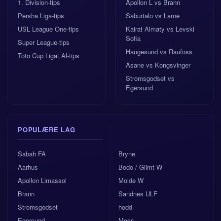
1. Division-tips
Apollon L vs Brann
Persha Liga-tips
Saburtalo vs Larne
USL League One-tips
Kairat Almaty vs Levski
Sofia
Super League-tips
Haugesund vs Raufoss
Toto Cup Ligat Al-tips
Asane vs Kongsvinger
Stromsgodset vs
Egersund
POPULÆRE LAG
Sabah FA
Bryne
Aarhus
Bodo / Glimt W
Apollon Limassol
Molde W
Brann
Sandnes ULF
Stromsgodset
hodd
Egersund
Moss