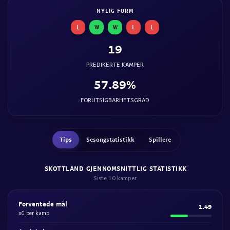
NYLIG FORM
L
W
W
L
L
19
PREDIKERTE KAMPER
57.89%
FORUTSIGBARHETSGRAD
Tips
Sesongstatistikk
Spillere
SKOTTLAND GJENNOMSNITTLIG STATISTIKK
Siste 10 kamper
Forventede mål
1.49
xG per kamp