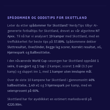
SPÅDOMMER OG ODDSTIPS FOR SKOTTLAND
Leter du etter
spådommer for Skottland
? NerdyTips tilbyr AI-
genererte fotballtips for Skottland, drevet av vår algoritme
NT
Apex
. Til nå har vi analysert
19 kamper
med Skottland, med en
treffsikkerhet for beste tips på
57.89%
. Spådommene dekker
Sluttresultat, Over/Under, Begge lag scorer, Korrekt resultat, xG,
Hjørnespark og Ballbesittelse
.
I den nåværende
World Cup
-sesongen har Skottland oppnådd
1
seire, 0 uavgjort og 1 tap
i 2 kamper, scoret
1 mål
(0.5 per
kamp) og sluppet inn 1, med
1 kamper uten innslupne mål
.
Over de siste 10 kampene har Skottland i gjennomsnitt
46%
ballbesittelse
,
1.49 xG
og
5 hjørnespark
per kamp, med en
seiersprosent på 60%
.
Skottland har for øyeblikket en estimert markedsverdi på
€220.90m
.