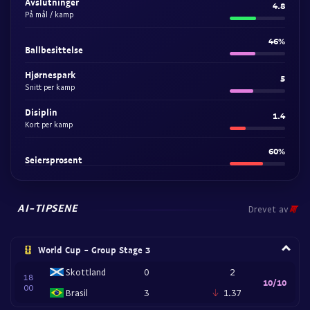
Avslutninger
4.8
På mål / kamp
46%
Ballbesittelse
Hjørnespark
5
Snitt per kamp
Disiplin
1.4
Kort per kamp
60%
Seiersprosent
AI-TIPSENE
Drevet av
World Cup - Group Stage 3
Skottland
0
2
18
10/10
00
Brasil
3
1.37