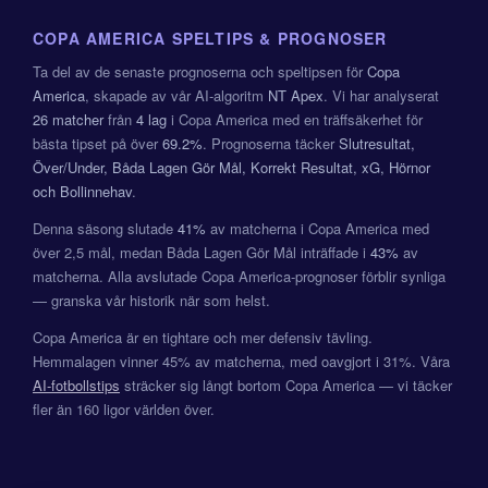
COPA AMERICA SPELTIPS & PROGNOSER
Ta del av de senaste prognoserna och speltipsen för
Copa
America
, skapade av vår AI-algoritm
NT Apex
. Vi har analyserat
26 matcher
från
4 lag
i Copa America med en träffsäkerhet för
bästa tipset på över
69.2%
. Prognoserna täcker
Slutresultat,
Över/Under, Båda Lagen Gör Mål, Korrekt Resultat, xG, Hörnor
och Bollinnehav
.
Denna säsong slutade
41%
av matcherna i Copa America med
över 2,5 mål, medan Båda Lagen Gör Mål inträffade i
43%
av
matcherna. Alla avslutade Copa America-prognoser förblir synliga
— granska vår historik när som helst.
Copa America är en tightare och mer defensiv tävling.
Hemmalagen vinner 45% av matcherna, med oavgjort i 31%. Våra
AI-fotbollstips
sträcker sig långt bortom Copa America — vi täcker
fler än 160 ligor världen över.