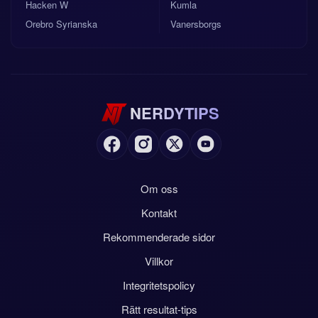
Hacken W
Kumla
Orebro Syrianska
Vanersborgs
NERDYTIPS
Om oss
Kontakt
Rekommenderade sidor
Villkor
Integritetspolicy
Rätt resultat-tips