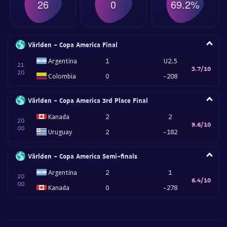
26
0
69.2%
Världen - Copa America Final
Argentina
1
U2.5
21
3.7/10
20
Colombia
0
-208
Världen - Copa America 3rd Place Final
Kanada
2
2
20
9.6/10
00
Uruguay
2
-182
Världen - Copa America Semi-finals
Argentina
2
1
20
6.4/10
00
Kanada
0
-278