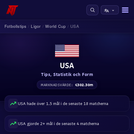
Fotbollstips
Ligor
World Cup
USA
/
/
/
USA
Tips, Statistik och Form
€302.30m
MARKNADSVÄRDE:
USA hade över 1.5 mål i de senaste 18 matcherna
USA gjorde 2+ mål i de senaste 4 matcherna