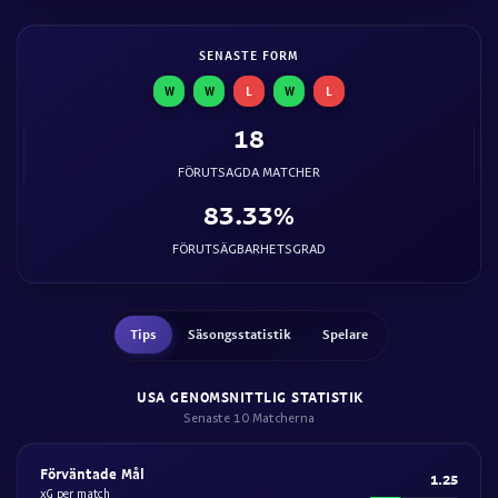
SENASTE FORM
W
W
L
W
L
18
FÖRUTSAGDA MATCHER
83.33%
FÖRUTSÄGBARHETSGRAD
Tips
Säsongsstatistik
Spelare
USA GENOMSNITTLIG STATISTIK
Senaste 10 Matcherna
Förväntade Mål
1.25
xG per match