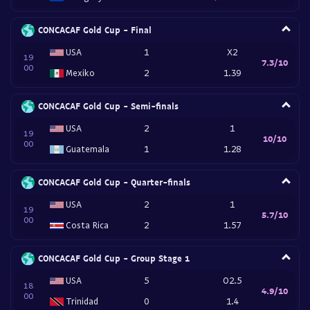
CONCACAF Gold Cup - Final
USA
1
X2
19
7.3/10
00
Mexiko
2
1.39
CONCACAF Gold Cup - Semi-finals
USA
2
1
19
10/10
00
Guatemala
1
1.28
CONCACAF Gold Cup - Quarter-finals
USA
2
1
19
5.7/10
00
Costa Rica
2
1.57
CONCACAF Gold Cup - Group Stage 1
USA
5
O2.5
18
4.9/10
00
Trinidad
0
1.4