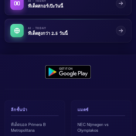
AI · TODAY
ทีเด็ดสกอร์เป๊ะวันนี้
AI · TODAY
ทีเด็ดสูงกว่า 2.5 วันนี้
ลีกชั้นนำ
แมตช์
ทีเด็ดบอล Primera B
NEC Nijmegen vs
Metropolitana
Olympiakos