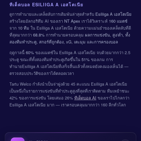
ทีเด็ดบอล ESILIIGA A เอสโตเนีย
ดูการทำนายและเคล็ดลับการเดิมพันล่าสุดสำหรับ
Esiliiga A เอสโตเนีย
สร้างโดยอัลกอริทึม AI ของเรา
NT Apex
เราได้วิเคราะห์
160 แมตช์
จาก
10 ทีม
ใน Esiliiga A เอสโตเนีย ด้วยความแม่นยำของเคล็ดลับที่ดี
ที่สุดมากกว่า
68.8%
การทำนายครอบคลุม
ผลการแข่งขัน, สูง/ต่ำ, ทั้ง
สองทีมทำประตู, สกอร์ที่ถูกต้อง, xG, เตะมุม และการครองบอล
ฤดูกาลนี้
60%
ของแมตช์ใน Esiliiga A เอสโตเนีย จบด้วยมากกว่า 2.5
ประตู ขณะที่ทั้งสองทีมทำประตูเกิดขึ้นใน
51%
ของเกม การ
ทำนายEsiliiga A เอสโตเนียที่เสร็จสิ้นแล้วทั้งหมดยังคงมองเห็นได้ —
ตรวจสอบประวัติของเราได้ตลอดเวลา
Tartu Welco กำลังนำเป็นจ่าฝูงด้วย 45 คะแนน Esiliiga A เอสโตเนีย
เป็นหนึ่งในรายการแข่งขันที่ทำประตูสูงที่สุดที่เราติดตาม ทีมเหย้าชนะ
42% ของการแข่งขัน โดยเสมอ 26%
ทีเด็ดบอล AI
ของเราไปไกลกว่า
Esiliiga A เอสโตเนีย มาก — เราครอบคลุมมากกว่า 160 ลีกทั่วโลก