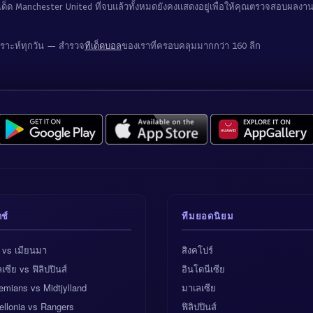
ด็ด Manchester United ที่จบแล้วทั้งหมดยังคงแสดงอยู่เพื่อให้คุณตรวจสอบผลงานข
เคราะห์ทุกวัน — สำรวจ
ทีเด็ดบอล
ของเราที่ครอบคลุมมากกว่า 160 ลีก
ช์
ทีมยอดนิยม
 vs เมียนมา
สิงคโปร์
เซีย vs ฟิลิปปินส์
อินโดนีเซีย
mians vs Midtjylland
มาเลเซีย
ellonia vs Rangers
ฟิลิปปินส์