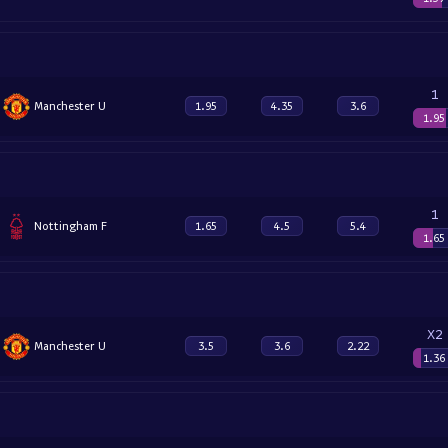
1
Manchester U
1.95
4.35
3.6
1.95
1
Nottingham F
1.65
4.5
5.4
1.65
X2
Manchester U
3.5
3.6
2.22
1.36