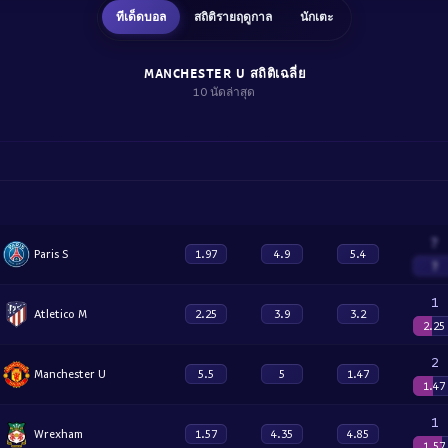
ทีเด็ดบอล
สถิติรายฤดูกาล
นักเตะ
MANCHESTER U สถิติเฉลี่ย
10 นัดล่าสุด
?
Paris S
1.97
4.9
5.4
?
1
Atletico M
2.25
3.9
3.2
2.25
2
Manchester U
5.5
5
1.47
1.47
1
Wrexham
1.57
4.35
4.85
1.57