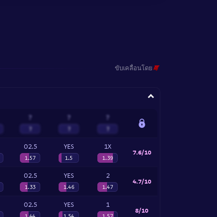
ขับเคลื่อนโดย
?
?
?
?
?
?
O2.5
YES
1X
7.6/10
1.57
1.5
1.39
O2.5
YES
2
4.7/10
1.33
1.46
1.47
O2.5
YES
1
8/10
1.44
1.54
1.57