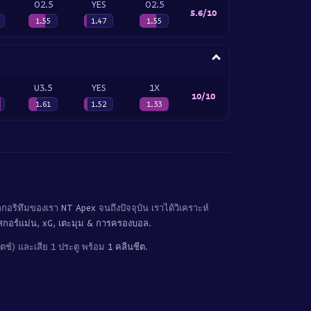
O2.5
YES
O2.5
5.6/10
1.55
1.47
1.55
U3.5
YES
1X
10/10
1.61
1.52
1.33
ัลกอริทึมของเรา
NT Apex
จนถึงปัจจุบัน เราได้วิเคราะห์
, สกอร์แม่น, xG, เตะมุม & การครองบอล
.
ตช์) และเสีย 1 ประตู พร้อม
1 คลีนชีต
.