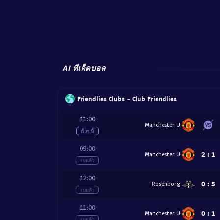
AI ทีเด็ดบอล
Friendlies Clubs - Club Friendlies
11:00
Manchester U
เร็วๆ นี้
09:00
2
:
1
Manchester U
จบแล้ว
12:00
0
:
5
Rosenborg
จบแล้ว
11:00
0
:
1
Manchester U
จบแล้ว