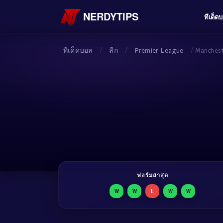
NERDYTIPS
ทีเด็ด
ทีเด็ดบอล
/
ลีก
/
Premier League
/
Manchest
ฟอร์มล่าสุด
W
W
L
W
W