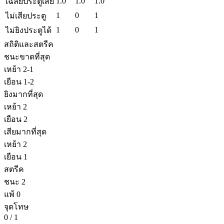
1.0
1.0
1.0
เฉลี่ยประตูเสีย
1
0
1
ไม่เสียประตู
1
0
1
ไม่ยิงประตูได้
สถิติและสตรีค
ชนะขาดที่สุด
เหย้า
2-1
เยือน
1-2
ยิงมากที่สุด
เหย้า
2
เยือน
2
เสียมากที่สุด
เหย้า
2
เยือน
1
สตรีค
ชนะ
2
แพ้
0
จุดโทษ
0
/ 1