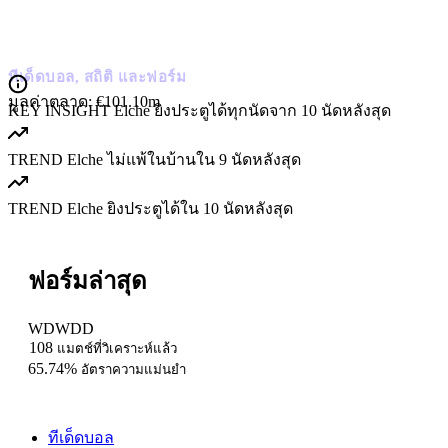
Elche
ทีเด็ดบอล, สถิติ และฟอร์ม
มูลค่าตลาด:
€101.10m
KEY INSIGHT
Elche ยิงประตูได้ทุกนัดจาก 10 นัดหลังสุด
TREND
Elche ไม่แพ้ในบ้านใน 9 นัดหลังสุด
TREND
Elche ยิงประตูได้ใน 10 นัดหลังสุด
ฟอร์มล่าสุด
W
D
W
D
D
108
แมตช์ที่วิเคราะห์แล้ว
65.74%
อัตราความแม่นยำ
ทีเด็ดบอล