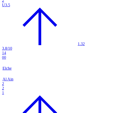
2
U3.5
1.32
3.8/10
14
00
Elche
Al Ain
2
2
1