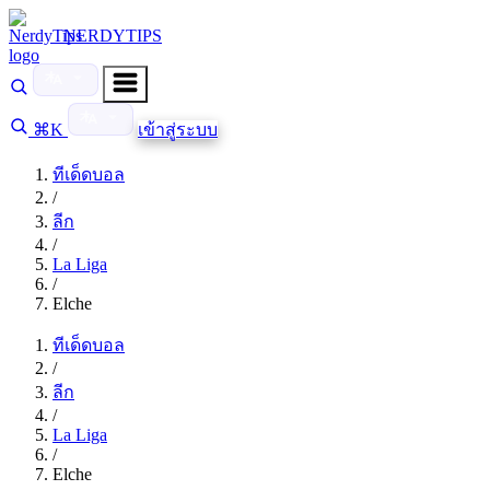
NERDYTIPS
⌘K
เข้าสู่ระบบ
ทีเด็ดบอล
/
ลีก
/
La Liga
/
Elche
ทีเด็ดบอล
/
ลีก
/
La Liga
/
Elche