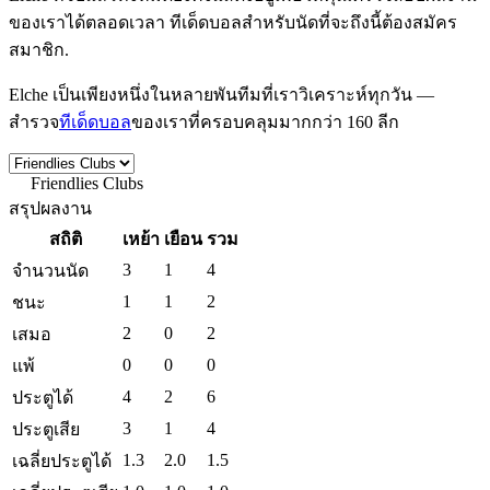
ของเราได้ตลอดเวลา ทีเด็ดบอลสำหรับนัดที่จะถึงนี้ต้องสมัคร
สมาชิก.
Elche เป็นเพียงหนึ่งในหลายพันทีมที่เราวิเคราะห์ทุกวัน —
สำรวจ
ทีเด็ดบอล
ของเราที่ครอบคลุมมากกว่า 160 ลีก
Friendlies Clubs
World • ฤดูกาล 2026
สรุปผลงาน
สถิติ
เหย้า
เยือน
รวม
3
1
4
จำนวนนัด
1
1
2
ชนะ
2
0
2
เสมอ
0
0
0
แพ้
4
2
6
ประตูได้
3
1
4
ประตูเสีย
1.3
2.0
1.5
เฉลี่ยประตูได้