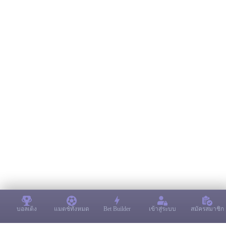
บอลเต็ง
แมตช์ทั้งหมด
Bet Builder
เข้าสู่ระบบ
สมัครสมาชิก