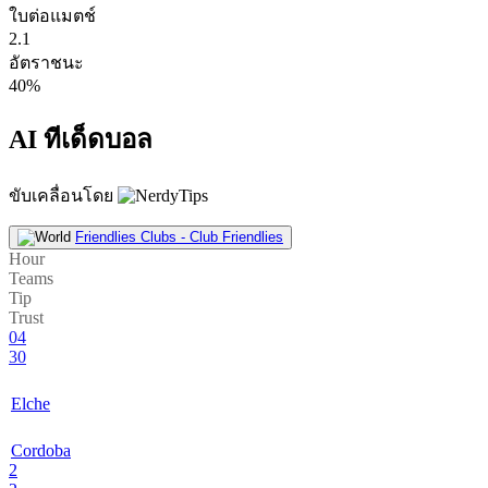
ใบต่อแมตช์
2.1
อัตราชนะ
40%
AI ทีเด็ดบอล
ขับเคลื่อนโดย
Friendlies Clubs - Club Friendlies
Hour
Teams
Tip
Trust
04
30
Elche
Cordoba
2