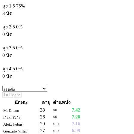
สูง 1.5
75%
3 นัด
สูง 2.5
0%
0 นัด
สูง 3.5
0%
0 นัด
สูง 4.5
0%
0 นัด
นักเตะ
อายุ
ตำแหน่ง
เรตติ้ง
38
7.42
M. Dituro
GK
26
7.20
Iñaki Peña
GK
29
7.16
Aleix Febas
MID
27
6.99
Gonzalo Villar
MID