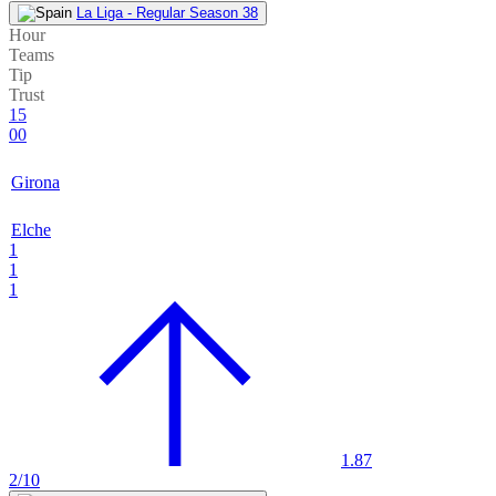
La Liga - Regular Season 38
Hour
Teams
Tip
Trust
15
00
Girona
Elche
1
1
1
1.87
2/10