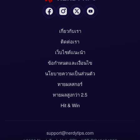
เกี่ยวกับเรา
ติดต่อเรา
เว็บไซต์แนะนำ
ข้อกำหนดและเงื่อนไข
นโยบายความเป็นส่วนตัว
ทายผลสกอร์
ทายผลสูงกว่า 2.5
Hit & Win
support@nerdytips.com