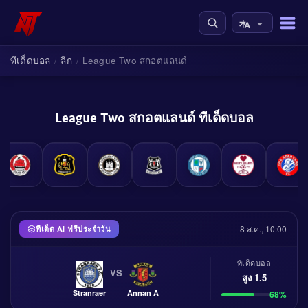
ทีเด็ดบอล
ลีก
League Two สกอตแลนด์
/
/
League Two สกอตแลนด์ ทีเด็ดบอล
8 ส.ค., 10:00
ทีเด็ด AI ฟรีประจำวัน
ทีเด็ดบอล
VS
สูง 1.5
Stranraer
Annan A
68%