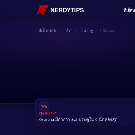
NERDYTIPS
ทีเด็ด
ทีเด็ดบอล
/
ลีก
/
La Liga
/
Osasuna
KEY INSIGHT
Osasuna มีต่ำกว่า 3.5 ประตูใน 6 นัดหลังสุด