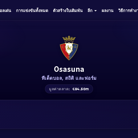
บอลเด่น
การแข่งขันทั้งหมด
ตัวสร้างใบเดิมพัน
ลีก
ผลงาน
วิธีการทำง
Osasuna
ทีเด็ดบอล, สถิติ และฟอร์ม
€84.50m
มูลค่าตลาด: