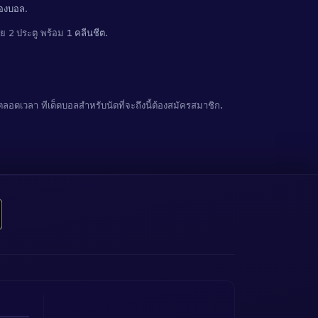
รองบอล
.
ีย 2 ประตู พร้อม
1 คลีนชีต
.
ลอดเวลา ทีเด็ดบอลสำหรับนัดที่จะถึงนี้ต้องสมัครสมาชิก.