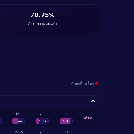
70.75%
อัตราความแม่นยำ
ขับเคลื่อนโดย
U3.5
YES
1
8/10
1.44
1.73
1.85
O1.5
YES
1X