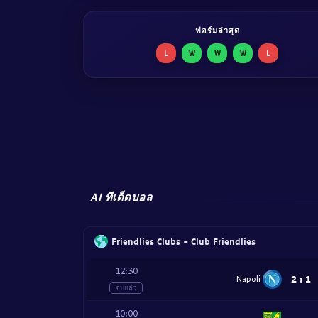
ฟอร์มล่าสุด
L
W
W
W
L
AI ทีเด็ดบอล
Friendlies Clubs - Club Friendlies
12:30
2
:
1
Napoli
จบแล้ว
10:00