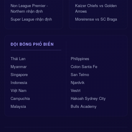
Non League Premier -
Kaizer Chiefs vs Golden
Northern nhận định
Arrows
Super League nhận định
Moreirense vs SC Braga
ĐỘI BÓNG PHỔ BIẾN
Thái Lan
Philippines
Myanmar
Colon Santa Fe
Singapore
San Telmo
Indonesia
Njardvik
Việt Nam
Vestri
Campuchia
Hakoah Sydney City
Malaysia
Bulls Academy