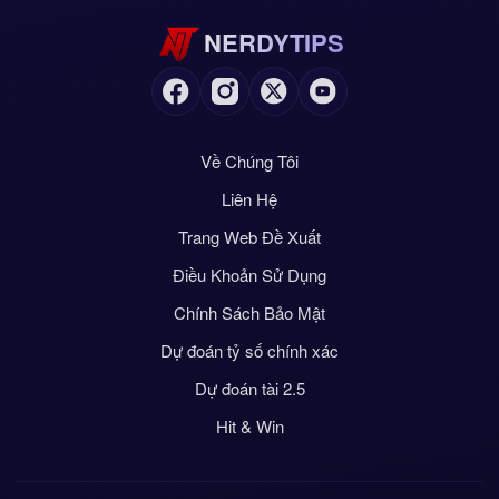
NERDYTIPS
Về Chúng Tôi
Liên Hệ
Trang Web Đề Xuất
Điều Khoản Sử Dụng
Chính Sách Bảo Mật
Dự đoán tỷ số chính xác
Dự đoán tài 2.5
Hit & Win