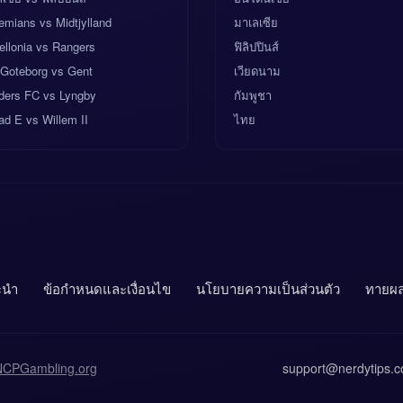
mians vs Midtjylland
มาเลเซีย
ellonia vs Rangers
ฟิลิปปินส์
 Goteborg vs Gent
เวียดนาม
ders FC vs Lyngby
กัมพูชา
d E vs Willem II
ไทย
ะนำ
ข้อกำหนดและเงื่อนไข
นโยบายความเป็นส่วนตัว
ทายผล
NCPGambling.org
support@nerdytips.