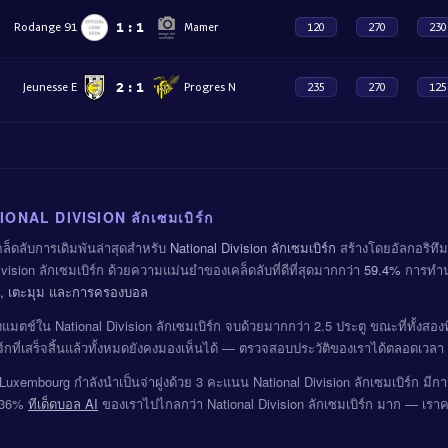
1
:
1
Rodange 91
Mamer
120
270
230
2
:
1
Jeunesse E
Progres N
235
270
125
IONAL DIVISION ลักเซมเบิร์ก
็ดลับการเดิมพันล่าสุดสำหรับ
National Division ลักเซมเบิร์ก
สร้างโดยอัลกอริทึ
vision ลักเซมเบิร์ก ด้วยความแม่นยำของเคล็ดลับที่ดีที่สุดมากกว่า
59.4%
การทำ
 xG, เตะมุม และการครองบอล
มตช์ใน National Division ลักเซมเบิร์ก จบด้วยมากกว่า 2.5 ประตู ขณะที่ทั้งสอง
ิร์กที่เสร็จสิ้นแล้วทั้งหมดยังคงมองเห็นได้ — ตรวจสอบประวัติของเราได้ตลอดเวลา
Luxembourg กำลังนำเป็นจ่าฝูงด้วย 3 คะแนน National Division ลักเซมเบิร์ก มี
อ 36%
ทีเด็ดบอล AI
ของเราไปไกลกว่า National Division ลักเซมเบิร์ก มาก — เรา