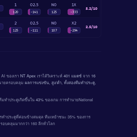
1
O2.5
NO
1X
5.2/10
120
-141
125
-333
2
O2.5
NO
X2
2.5/10
125
-111
107
-294
ม AI ของเรา
NT Apex
เราได้วิเคราะห์
401 แมตช์
จาก
16
นายครอบคลุม
ผลการแข่งขัน, สูง/ต่ำ, ทั้งสองทีมทำประตู,
ทีมทำประตูเกิดขึ้นใน
43%
ของเกม การทำนายNational
การทำประตูที่ค่อนข้างสมดุล ทีมเหย้าชนะ 35% ของการ
ครอบคลุมมากกว่า 160 ลีกทั่วโลก