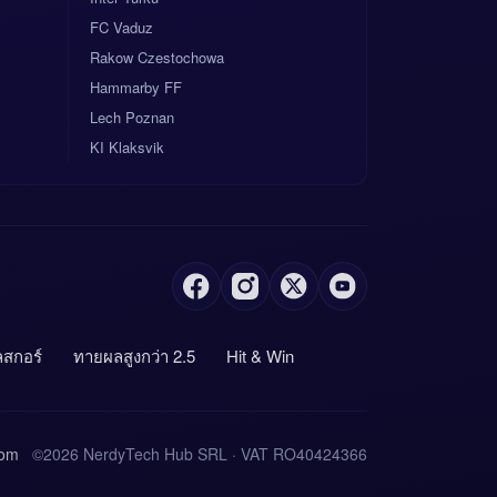
FC Vaduz
Rakow Czestochowa
Hammarby FF
Lech Poznan
KI Klaksvik
สกอร์
ทายผลสูงกว่า 2.5
Hit & Win
com
©2026 NerdyTech Hub SRL · VAT RO40424366