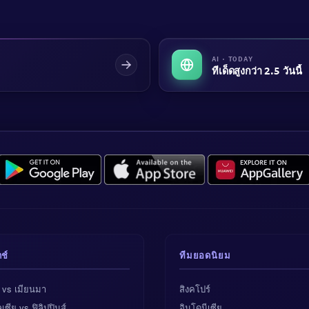
AI · TODAY
ทีเด็ดสูงกว่า 2.5 วันนี้
ช์
ทีมยอดนิยม
 vs เมียนมา
สิงคโปร์
เซีย vs ฟิลิปปินส์
อินโดนีเซีย