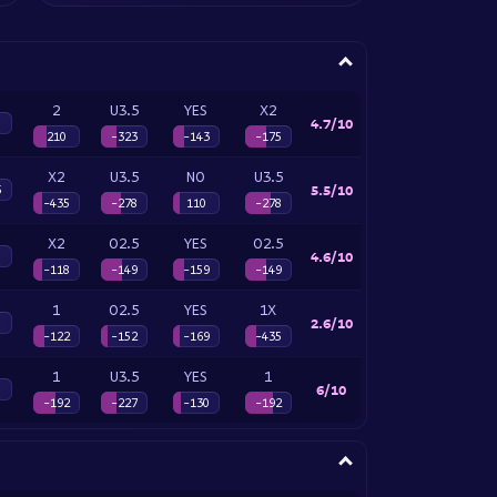
2
U3.5
YES
X2
4.7/10
210
-323
-143
-175
X2
U3.5
NO
U3.5
5.5/10
5
-435
-278
110
-278
X2
O2.5
YES
O2.5
4.6/10
-118
-149
-159
-149
1
O2.5
YES
1X
2.6/10
-122
-152
-169
-435
1
U3.5
YES
1
6/10
-192
-227
-130
-192