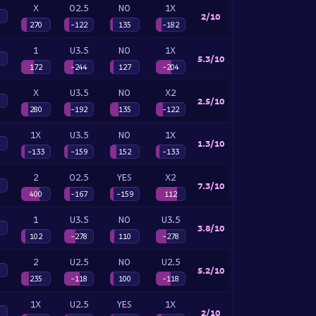
X
O2.5
NO
1X
2/10
270
-122
135
-182
1
U3.5
NO
1X
5.3/10
172
-244
127
-204
X
U3.5
NO
X2
2.5/10
280
-192
135
-122
1X
U3.5
NO
1X
1.3/10
-133
-159
152
-133
2
O2.5
YES
X2
7.3/10
400
-167
-159
112
1
U3.5
NO
U3.5
3.8/10
102
-278
110
-278
2
U2.5
NO
U2.5
5.2/10
235
-118
100
-118
1X
U2.5
YES
1X
2/10