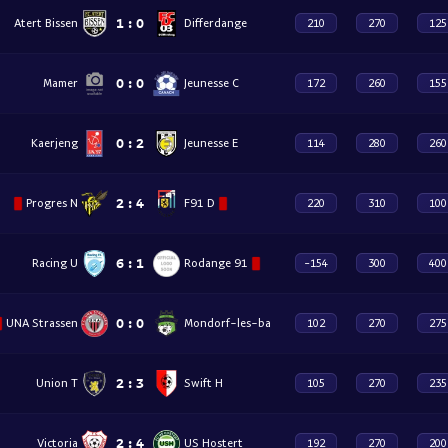
1
:
0
Atert Bissen
Differdange
210
270
125
0
:
0
Mamer
Jeunesse C
172
260
155
0
:
2
Kaerjeng
Jeunesse E
114
280
260
2
:
4
Progres N
F91 D
220
310
100
6
:
1
Racing U
Rodange 91
-154
300
400
0
:
0
UNA Strassen
Mondorf-les-ba
102
270
275
2
:
3
Union T
Swift H
105
270
235
2
:
4
Victoria
US Hostert
192
270
200