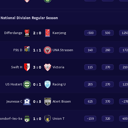
- National Division Regular Season
2
:
0
Differdange
Kaerjeng
-500
500
125
1
:
1
F91 D
UNA Strassen
140
260
172
3
:
0
Swift H
Victoria
115
270
210
0
:
1
US Hostert
Racing U
205
270
123
0
:
5
Jeunesse C
Atert Bissen
625
370
-27
1
:
0
ondorf-les-ba
Union T
-159
320
400