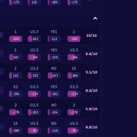
-175
125
-185
-175
1
U3.5
YES
1
10/10
0
-500
-182
112
-500
1
U3.5
YES
U3.5
5.6/10
140
-294
-156
-294
1
U3.5
NO
1X
3.1/10
115
-323
-103
-286
X2
O2.5
YES
O2.5
6.5/10
-294
-139
-182
-139
2
O2.5
NO
2
4.9/10
8
-278
-182
-104
-278
1X
U3.5
NO
U3.5
6.9/10
-588
-303
-116
-303