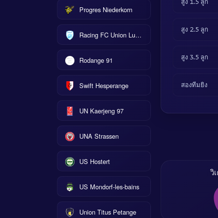
สูง 1.5 ลูก
Progres Niederkorn
สูง 2.5 ลูก
Racing FC Union Luxembourg
สูง 3.5 ลูก
Rodange 91
Swift Hesperange
สองทีมยิง
UN Kaerjeng 97
UNA Strassen
US Hostert
วิ
US Mondorf-les-bains
Union Titus Petange