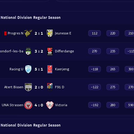
- National Division Regular Season
2
:
1
Progres N
Jeunesse E
112
220
210
3
:
2
ondorf-les-ba
Differdange
270
235
-11
5
:
1
Racing U
Kaerjeng
-118
265
300
2
:
0
Atert Bissen
F91 D
-122
275
270
4
:
0
UNA Strassen
Victoria
-192
280
590
- National Division Regular Season