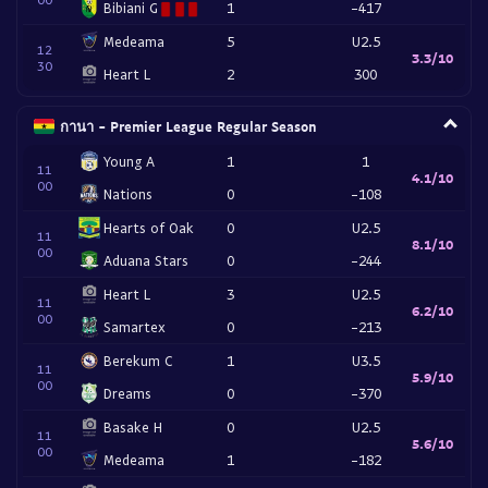
Bibiani G
1
-417
Medeama
5
U2.5
12
3.3/10
30
Heart L
2
300
กานา - Premier League Regular Season
Young A
1
1
11
4.1/10
00
Nations
0
-108
Hearts of Oak
0
U2.5
11
8.1/10
00
Aduana Stars
0
-244
Heart L
3
U2.5
11
6.2/10
00
Samartex
0
-213
Berekum C
1
U3.5
11
5.9/10
00
Dreams
0
-370
Basake H
0
U2.5
11
5.6/10
00
Medeama
1
-182