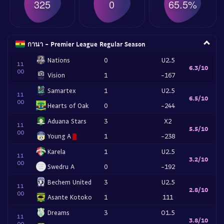
325
0
65.5%
กานา - Premier League Regular Season
Nations
0
U2.5
11
6.3/10
00
Vision
1
-167
Samartex
1
U2.5
11
6.5/10
00
Hearts of Oak
0
-244
Aduana Stars
3
X2
11
5.5/10
00
Young A
1
-238
Karela
1
U2.5
11
3.2/10
00
Swedru A
0
-192
Bechem United
3
U2.5
11
2.8/10
00
Asante Kotoko
1
111
Dreams
3
O1.5
11
3.8/10
00