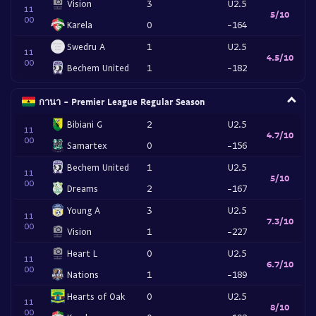
Vision
3
U2.5
11
5/10
00
Karela
0
-164
Swedru A
1
U2.5
11
4.5/10
00
Bechem United
1
-182
กานา - Premier League Regular Season
Bibiani G
2
U2.5
11
4.7/10
00
Samartex
0
-156
Bechem United
1
U2.5
11
5/10
00
Dreams
2
-167
Young A
3
U2.5
11
7.3/10
00
Vision
1
-227
Heart L
0
U2.5
11
6.7/10
00
Nations
1
-189
Hearts of Oak
0
U2.5
11
8/10
00