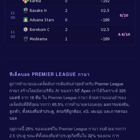
Karela
0
-192
Basake H
2
U2.5
11
8/10
00
Aduana Stars
0
-189
Berekum C
2
U2.5
11
5.6/10
00
Medeama
1
-189
ทีเด็ดบอล PREMIER LEAGUE กานา
ดูการทำนายและเคล็ดลับการเดิมพันล่าสุดสำหรับ
Premier League
กานา
สร้างโดยอัลกอริทึม AI ของเรา
NT Apex
เราได้วิเคราะห์
325
แมตช์
จาก
16 ทีม
ใน Premier League กานา ด้วยความแม่นยำของ
เคล็ดลับที่ดีที่สุดมากกว่า
65.5%
การทำนายครอบคลุม
ผลการแข่งขัน,
สูง/ต่ำ, ทั้งสองทีมทำประตู, สกอร์ที่ถูกต้อง, xG, เตะมุม และการครอง
บอล
ฤดูกาลนี้
25%
ของแมตช์ใน Premier League กานา จบด้วยมากกว่า
2.5 ประตู ขณะที่ทั้งสองทีมทำประตูเกิดขึ้นใน
32%
ของเกม การ