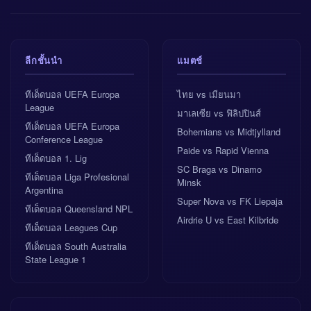
ลีกชั้นนำ
แมตช์
ทีเด็ดบอล UEFA Europa
ไทย vs เมียนมา
League
มาเลเซีย vs ฟิลิปปินส์
ทีเด็ดบอล UEFA Europa
Bohemians vs Midtjylland
Conference League
Paide vs Rapid Vienna
ทีเด็ดบอล 1. Lig
SC Braga vs Dinamo
ทีเด็ดบอล Liga Profesional
Minsk
Argentina
Super Nova vs FK Liepaja
ทีเด็ดบอล Queensland NPL
Airdrie U vs East Kilbride
ทีเด็ดบอล Leagues Cup
ทีเด็ดบอล South Australia
State League 1