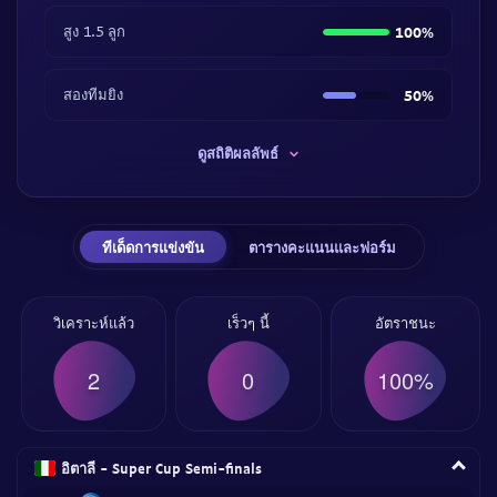
สูง 1.5 ลูก
100%
สองทีมยิง
50%
ดูสถิติผลลัพธ์
ทีเด็ดการแข่งขัน
ตารางคะแนนและฟอร์ม
วิเคราะห์แล้ว
เร็วๆ นี้
อัตราชนะ
2
0
100%
อิตาลี - Super Cup Semi-finals