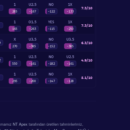
1
U2.5
NO
1X
7.3/10
285
-167
-122
-133
1
O1.5
YES
1X
7.3/10
165
-263
-115
-250
X
U3.5
NO
U3.5
6.3/10
9
270
-385
-152
-385
1
U2.5
NO
U2.5
4.9/10
2
550
-161
-182
-161
1
U2.5
NO
1X
5.1/10
295
-200
-147
-128
ritmamız
NT Apex
tarafından üretilen tahminlerimiz,