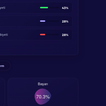
yeti
43%
28%
biyeti
28%
orm
Başarı
70.3%