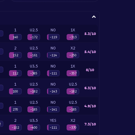
1
U2.5
NO
1X
5.3/10
140
-172
-119
-313
2
U2.5
NO
X2
5.4/10
152
-161
-114
-250
1
U3.5
NO
1X
8/10
112
-385
-111
-357
1
U2.5
NO
U2.5
6.3/10
100
-182
-143
-182
1
U2.5
NO
U2.5
4.9/10
270
-185
-141
-185
2
U3.5
YES
X2
7.3/10
2
-102
-400
-111
-370