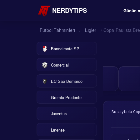
NERDYTIPS
Günün m
Futbol Tahminleri
Ligler
Copa Paulista Bre
/
/
Bandeirante SP
Comercial
EC Sao Bernardo
Gremio Prudente
Bu sayfada Copa 
Juventus
Linense