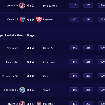
0
:
1
Juventus
110
235
240
Primavera SP
0
:
0
Gremio P
Linense
180
215
172
opa Paulista Group Stage
2
:
2
-161
235
470
Noroeste
Uniao S
0
:
2
-149
245
400
Piracicaba
Comercial
2
:
0
-149
250
410
Primavera SP
Oeste
2
:
1
Sao Jose EC
-192
285
500
Sao B
3
:
1
Juventus
Paulista
-102
220
310