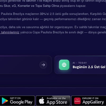
ezilya genelinde
16 takımın
118 maçını
analiz etmiş olup en iyi tahmin doğrul
oğru Skor, xG, Kornerler ve Topa Sahip Olma
piyasalarını kapsar.
Paulista Brezilya maçlarının
33%
'si 2.5 üstü golle sonuçlanırken, Karşılıklı 
zilya tahminleri görünür kalır — geçmiş performansımızı dilediğiniz zaman inc
ilya, daha sıkı ve savunma ağırlıklı bir organizasyon. Ev sahibi takımlar maçla
 tahminlerimiz
yalnızca Copa Paulista Brezilya ile sınırlı değil — dünya geneli
AI · TODAY
Bugünün 2.5 Üst Gol