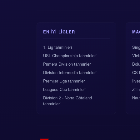
EN IYI LIGLER
MA
1. Lig tahminleri
Sin
USL Championship tahminleri
Vie
Primera División tahminleri
Bolu
Division Intermedia tahminleri
CS 
Premijer Liga tahminleri
Ilv
Leagues Cup tahminleri
Zili
Division 2 - Norra Götaland
Naut
tahminleri