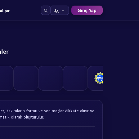
Giriş Yap
alışır
nler
riler, takımların formu ve son maçlar dikkate alınır ve
atik olarak oluşturulur.