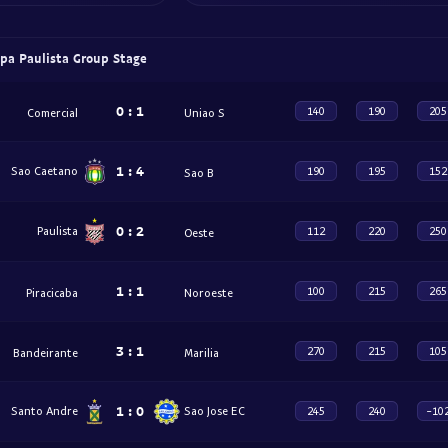
opa Paulista Group Stage
0
:
1
140
190
205
Comercial
Uniao S
1
:
4
Sao Caetano
190
195
152
Sao B
0
:
2
Paulista
112
220
250
Oeste
1
:
1
100
215
265
Piracicaba
Noroeste
3
:
1
270
215
105
Bandeirante
Marilia
1
:
0
Santo Andre
Sao Jose EC
245
240
-10