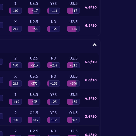
1
U3.5
YES
U3.5
4.6/10
110
-417
-111
-417
X
U2.5
NO
U2.5
6.8/10
215
-154
-120
-154
2
U2.5
NO
U2.5
4.9/10
470
-213
-204
-213
X
U3.5
NO
U3.5
6.8/10
245
-370
-133
-370
1
U3.5
YES
U3.5
4.5/10
-149
-435
123
-435
2
O1.5
YES
O1.5
3.6/10
500
-303
112
-303
2
U2.5
NO
U2.5
6.8/10