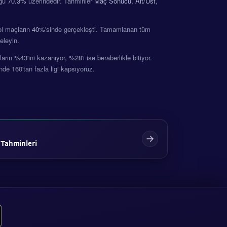
uğu
70.3%
üzerindedir. Tahminler
Maç Sonucu, Alt/Üst,
Gol maçların
40%
'sinde gerçekleşti. Tamamlanan tüm
eleyin.
rın %43'ini kazanıyor, %28'i ise beraberlikle bitiyor.
nde 160'tan fazla ligi kapsıyoruz.
 Tahminleri