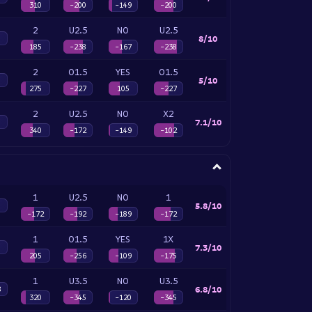
310
-200
-149
-200
2
U2.5
NO
U2.5
8/10
185
-238
-167
-238
2
O1.5
YES
O1.5
5/10
275
-227
105
-227
2
U2.5
NO
X2
7.1/10
340
-172
-149
-102
1
U2.5
NO
1
5.8/10
-172
-192
-189
-172
1
O1.5
YES
1X
7.3/10
205
-256
-109
-175
1
U3.5
NO
U3.5
6.8/10
8
320
-345
-120
-345