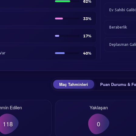
62%
Ev Sahibi Galibi
33%
Beraberlik
17%
Deplasman Gali
 Var
40%
Maç Tahminleri
Puan Durumu & F
hmin Edilen
Yaklaşan
118
0