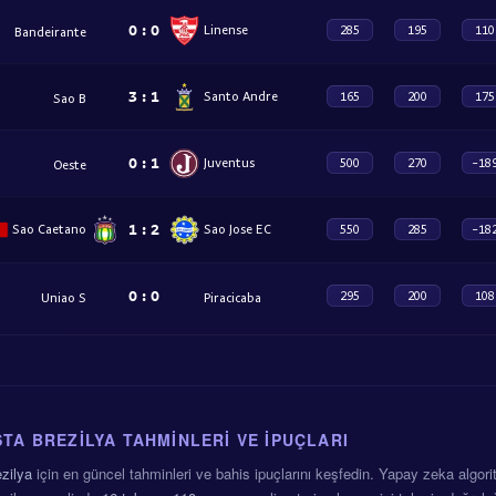
0
:
0
Linense
285
195
110
Bandeirante
3
:
1
Santo Andre
165
200
175
Sao B
0
:
1
Juventus
500
270
-18
Oeste
1
:
2
Sao Caetano
Sao Jose EC
550
285
-18
0
:
0
295
200
108
Uniao S
Piracicaba
TA BREZILYA TAHMINLERI VE İPUÇLARI
zilya
için en güncel tahminleri ve bahis ipuçlarını keşfedin. Yapay zeka algo