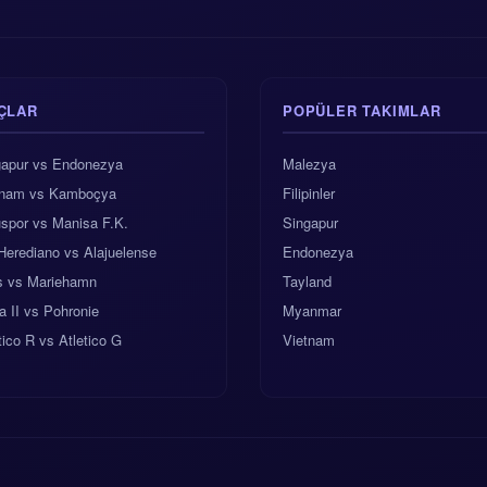
ÇLAR
POPÜLER TAKIMLAR
gapur vs Endonezya
Malezya
tnam vs Kamboçya
Filipinler
spor vs Manisa F.K.
Singapur
Herediano vs Alajuelense
Endonezya
es vs Mariehamn
Tayland
na II vs Pohronie
Myanmar
ico R vs Atletico G
Vietnam